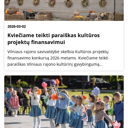
2026-03-02
Kviečiame teikti paraiškas kultūros
projektų finansavimui
Vilniaus rajono savivaldybė skelbia Kultūros projektų
finansavimo konkursą 2026 metams. Kviečiame teikti
paraiškas Vilniaus rajono kultūrinį gyvybingumą
puoselėjantiems projektams iki š. m. kovo 31 d.