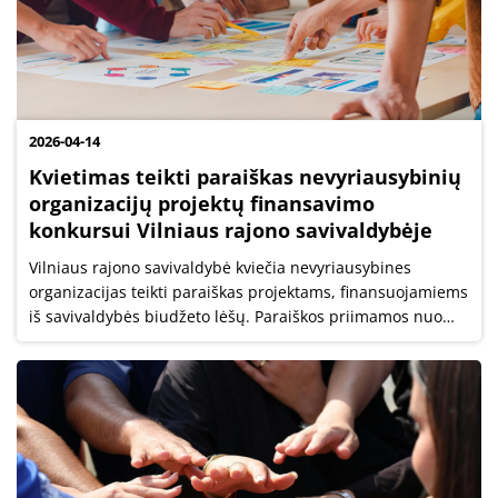
2026-04-14
Kvietimas teikti paraiškas nevyriausybinių
organizacijų projektų finansavimo
konkursui Vilniaus rajono savivaldybėje
Vilniaus rajono savivaldybė kviečia nevyriausybines
organizacijas teikti paraiškas projektams, finansuojamiems
iš savivaldybės biudžeto lėšų. Paraiškos priimamos nuo
2026 m. balandžio 14 d. iki 2026 m. gegužės 8 d. 23.59 val.