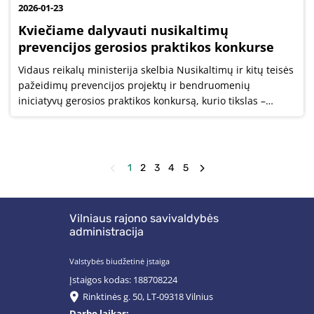
2026-01-23
Kviečiame dalyvauti nusikaltimų
prevencijos gerosios praktikos konkurse
Vidaus reikalų ministerija skelbia Nusikaltimų ir kitų teisės
pažeidimų prevencijos projektų ir bendruomenių
iniciatyvų gerosios praktikos konkursą, kurio tikslas –
skatinti ir viešinti veiksmingas iniciatyvas, stiprinančias
viešąjį saugumą.
1
2
3
4
5
Vilniaus rajono savivaldybės
administracija
Valstybės biudžetinė įstaiga
Įstaigos kodas: 188708224
Rinktinės g. 50, LT-09318 Vilnius
Darbo laikas: