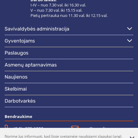
I-IV – nuo 7.30 val. iki 16.30 val.
V – nuo 7.30 val. iki 15.15 val.
Pietų pertrauka nuo 11.30 val. iki 12.15 val.
savivaldybės administracija
gyventojams
paslaugos
asmenų aptarnavimas
naujienos
skelbimai
darbotvarkės
Bendraukime
(0 5)  275 1990
vrsa@vrsa.lt
Norime Jus informuoti, kad šioje svetainėje naudojami slapukai (angl.