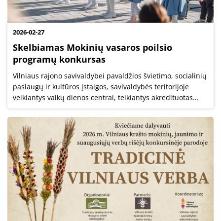
2026-02-27
Skelbiamas Mokinių vasaros poilsio
programų konkursas
Vilniaus rajono savivaldybei pavaldžios švietimo, socialinių
paslaugų ir kultūros įstaigos, savivaldybės teritorijoje
veikiantys vaikų dienos centrai, teikiantys akredituotas
socialinės priežiūros paslaugas, Švietimo ir mokslo
institucijų registre...