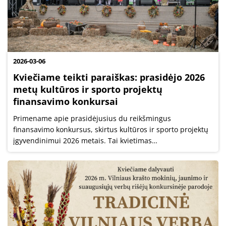
2026-03-06
Kviečiame teikti paraiškas: prasidėjo 2026
metų kultūros ir sporto projektų
finansavimo konkursai
Primename apie prasidėjusius du reikšmingus
finansavimo konkursus, skirtus kultūros ir sporto projektų
įgyvendinimui 2026 metais. Tai kvietimas
bendruomenėms, įstaigoms ir organizacijoms kartu kurti
šių metų renginių kalendorių, burti bendruomenę...