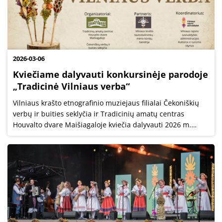
2026-03-06
Kviečiame dalyvauti konkursinėje parodoje
„Tradicinė Vilniaus verba“
Vilniaus krašto etnografinio muziejaus filialai Čekoniškių
verbų ir buities seklyčia ir Tradicinių amatų centras
Houvalto dvare Maišiagaloje kviečia dalyvauti 2026 m.
Vilniaus krašto mokinių, jaunimo ir suaugusiųjų verbų
rišėjų konkursinėje...