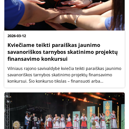
2026-03-12
Kviečiame teikti paraiškas jaunimo
savanoriškos tarnybos skatinimo projektų
finansavimo konkursui
Vilniaus rajono savivaldybė kviečia teikti paraiškas jaunimo
savanoriškos tarnybos skatinimo projektų finansavimo
konkursui. Šio konkurso tikslas – finansuoti arba
kofinansuoti savanorišką veiklą organizuojančių
organizacijų (toliau – SVOO)...