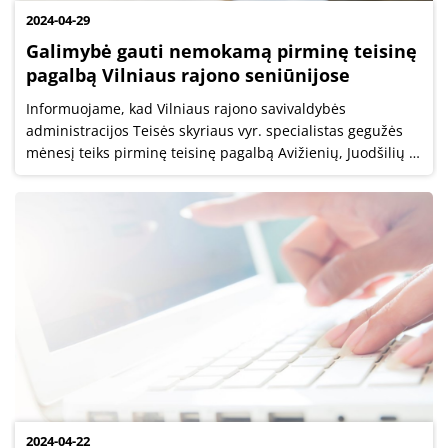
2024-04-29
Galimybė gauti nemokamą pirminę teisinę
pagalbą Vilniaus rajono seniūnijose
Informuojame, kad Vilniaus rajono savivaldybės
administracijos Teisės skyriaus vyr. specialistas gegužės
mėnesį teiks pirminę teisinę pagalbą Avižienių, Juodšilių ir
Mickūnų seniūnijose.
2024-04-22