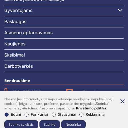
gyventojams
paslaugos
asmenų aptarnavimas
naujienos
skelbimai
darbotvarkės
Bendraukime
(0 5)  275 1990
vrsa@vrsa.lt
Norime Jus informuoti, kad šioje svetainėje naudojami slapukai (angl.
Facebook
Youtube
cookies). Jeigu sutinkate, prašome, paspauskite mygtuką „Sutinku“
arba naršykite toliau. Prašome susipažinti su
.
Privatumo politika
Prenumerata
Parašykite mums
Būtini
Funkciniai
Statistiniai
Reklaminiai
Sutinku su visais
Sutinku
Nesutinku
© 2026 Visos teisės saugomos. Sprendimas:
UAB "Fresh Media"