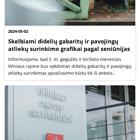
2024-05-02
Skelbiami didelių gabaritų ir pavojingų
atliekų surinkimo grafikai pagal seniūnijas
Informuojame, kad š. m. gegužės ir birželio mėnesiais
Vilniaus rajone bus vykdomas didelių gabaritų ir pavojingų
atliekų surinkimas apvažiavimo būdu tik iš anksto
užsiregistravusių gyventojų (registracija vyko iki balandžio
24 d.).