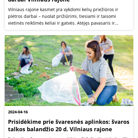
Vilniaus rajone kasmet yra vykdomi kelių priežiūros ir
plėtros darbai – nuolat prižiūrimi, tiesiami ir taisomi
vietinės reikšmės keliai ir gatvės. Atėjęs pavasaris ir
palankios oro sąlygos leido kelių ir gatvių asfaltavimo
darbus šiemet pradėti...
2024-04-16
Prisidėkime prie švaresnės aplinkos: švaros
talkos balandžio 20 d. Vilniaus rajone