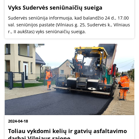
Vyks Sudervės seniūnaičių sueiga
Sudervės seniūnija informuoja, kad balandžio 24 d., 17.00
val. seniūnijos pastate (Vilniaus g. 25, Sudervės k., Vilniaus
r., II aukštas) vyks seniūnaičių sueiga.
2024-04-18
Toliau vykdomi kelių ir gatvių asfaltavimo
darbai Vilniaus rajone