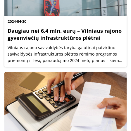
2024-04-30
Daugiau nei 6,4 mln. eurų – Vilniaus rajono
gyvenviečių infrastruktūros plėtrai
Vilniaus rajono savivaldybės taryba galutinai patvirtino
savivaldybės infrastruktūros plėtros rėmimo programos
priemonių ir lėšų panaudojimo 2024 metų planus – šiemet
į rajono gyvenviečių infrastruktūros plėtrą bus investuota
daugiau nei 6 mln....