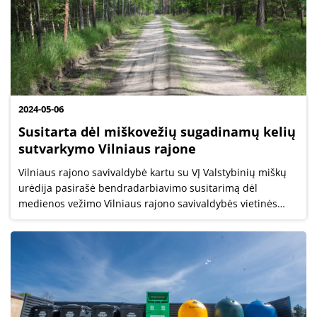
2024-05-06
Susitarta dėl miškovežių sugadinamų kelių
sutvarkymo Vilniaus rajone
Vilniaus rajono savivaldybė kartu su VĮ Valstybinių miškų
urėdija pasirašė bendradarbiavimo susitarimą dėl
medienos vežimo Vilniaus rajono savivaldybės vietinės
reikšmės keliais ir gatvėmis.