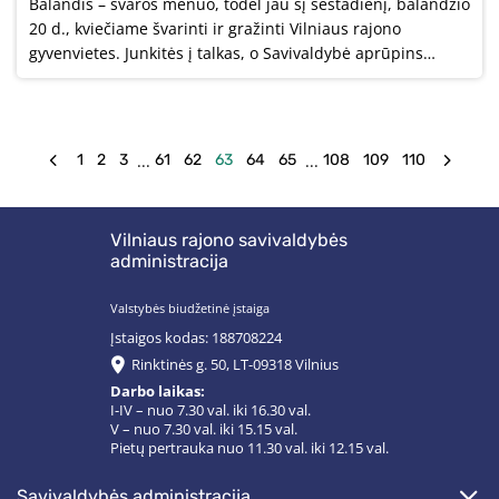
Balandis – švaros mėnuo, todėl jau šį šeštadienį, balandžio
20 d., kviečiame švarinti ir gražinti Vilniaus rajono
gyvenvietes. Junkitės į talkas, o Savivaldybė aprūpins
būtiniausiomis priemonėmis ir užtikrins atliekų išvežimą.
...
...
1
2
3
61
62
63
64
65
108
109
110
Vilniaus rajono savivaldybės
administracija
Valstybės biudžetinė įstaiga
Įstaigos kodas: 188708224
Rinktinės g. 50, LT-09318 Vilnius
Darbo laikas:
I-IV – nuo 7.30 val. iki 16.30 val.
V – nuo 7.30 val. iki 15.15 val.
Pietų pertrauka nuo 11.30 val. iki 12.15 val.
savivaldybės administracija