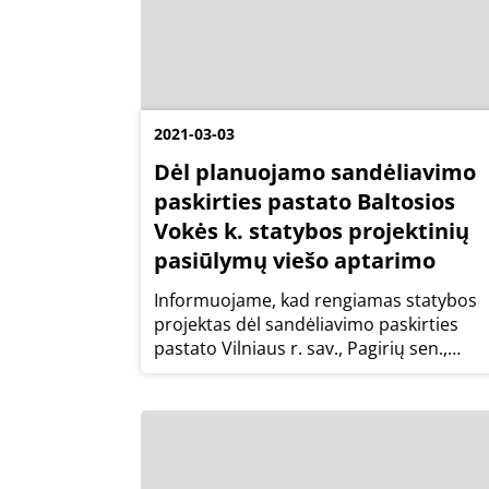
2021-03-03
Dėl planuojamo sandėliavimo
paskirties pastato Baltosios
Vokės k. statybos projektinių
pasiūlymų viešo aptarimo
Informuojame, kad rengiamas statybos
projektas dėl sandėliavimo paskirties
pastato Vilniaus r. sav., Pagirių sen.,
Baltosios Vokės k., Miško g. 8A.