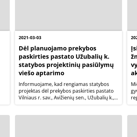
2021-03-03
20
Dėl planuojamo prekybos
Į
paskirties pastato Užubalių k.
ž
statybos projektinių pasiūlymų
v
viešo aptarimo
ak
Informuojame, kad rengiamas statybos
Mi
projektas dėl prekybos paskirties pastato
gy
Vilniaus r. sav., Avižienių sen., Užubalių k.,
re
Senasis Ukmergės kel. 3A.
ir
ko
ko