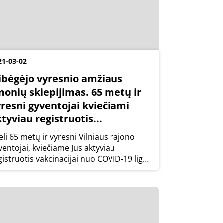
21-03-02
sibėgėjo vyresnio amžiaus
monių skiepijimas. 65 metų ir
yresni gyventojai kviečiami
tyviau registruotis...
eli 65 metų ir vyresni Vilniaus rajono
ventojai, kviečiame Jus aktyviau
gistruotis vakcinacijai nuo COVID-19 ligos
 taip apsaugoti save nuo susirgimo
ronaviruso infekcija ir jos galimų
mplikacijų.