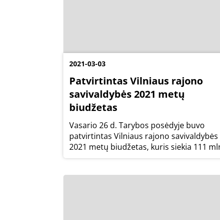
2021-03-03
Patvirtintas Vilniaus rajono
savivaldybės 2021 metų
biudžetas
Vasario 26 d. Tarybos posėdyje buvo
patvirtintas Vilniaus rajono savivaldybės
2021 metų biudžetas, kuris siekia 111 ml
eurų ir yra 2% didesnis negu praeitais
metais.