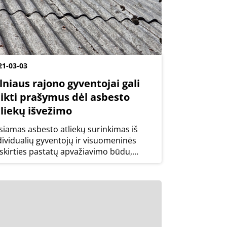
21-03-03
lniaus rajono gyventojai gali
eikti prašymus dėl asbesto
tliekų išvežimo
siamas asbesto atliekų surinkimas iš
dividualių gyventojų ir visuomeninės
skirties pastatų apvažiavimo būdu,
riuo metu planuojama surinkti apie 500 t
besto atliekų. Pirmenybė bus teikiama
menims, kuriems asbesto atliekos
buvo...