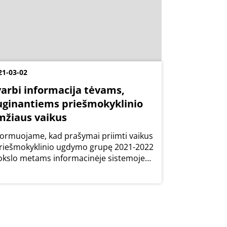
21-03-02
varbi informacija tėvams,
uginantiems priešmokyklinio
mžiaus vaikus
formuojame, kad prašymai priimti vaikus
priešmokyklinio ugdymo grupę 2021-2022
kslo metams informacinėje sistemoje
ikiami iki š. m. balandžio 1 d.