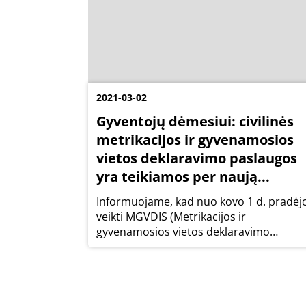
2021-03-02
Gyventojų dėmesiui: civilinės
metrikacijos ir gyvenamosios
vietos deklaravimo paslaugos
yra teikiamos per naują...
Informuojame, kad nuo kovo 1 d. pradėj
veikti MGVDIS (Metrikacijos ir
gyvenamosios vietos deklaravimo
informacinės sistemos) bandomoji
eksploatacija. MEPIS (Metrikacijos pasla
informacinė sistema) yra išjungta.
Prašymus civilinės metrikacijos...