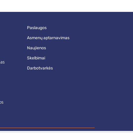
paslaugos
asmenų aptarnavimas
naujienos
skelbimai
mas
darbotvarkės
os