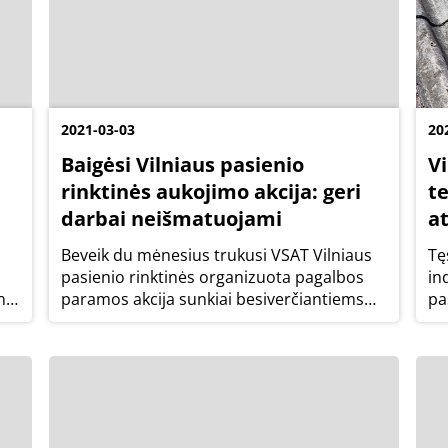
2021-03-03
20
Baigėsi Vilniaus pasienio
Vi
rinktinės aukojimo akcija: geri
t
darbai neišmatuojami
a
Beveik du mėnesius trukusi VSAT Vilniaus
Tę
pasienio rinktinės organizuota pagalbos
in
n.
paramos akcija sunkiai besiverčiantiems
pa
žmonėms baigėsi. Socialinėms
ku
problemoms neabejinga rinktinė surinko ir
as
padovanojo tiek daiktų, kuriems gabenti
as
prireikė net...
ne