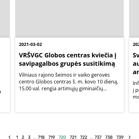
2021-03-02
20
VRŠVGC Globos centras kviečia į
S
savipagalbos grupės susitikimą
a
a
Vilniaus rajono šeimos ir vaiko gerovės
centro Globos centras š. m. kovo 10 dieną,
In
15.00 val. rengia artimųjų giminaičių
į 
o
savipagalbos grupės susitikimą nuotoliniu
mo
būdu.
te
ugų
...
...
1
2
3
718
719
720
721
722
737
738
739