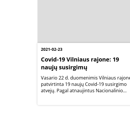
2021-02-23
Covid-19 Vilniaus rajone: 19
naujų susirgimų
Vasario 22 d. duomenimis Vilniaus rajon
patvirtinta 19 naujų Covid-19 susirgimo
atvejų. Pagal atnaujintus Nacionalinio
visuomenės sveikatos centro duomenų
bazės duomenis, šiuo metu iš viso Covid
19 serga 507 Vilniaus rajono gyventojai.