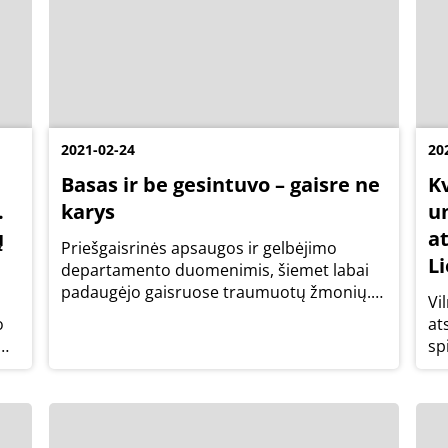
2021-02-24
20
Basas ir be gesintuvo – gaisre ne
K
.
karys
u
ų
a
Priešgaisrinės apsaugos ir gelbėjimo
Li
departamento duomenimis, šiemet labai
padaugėjo gaisruose traumuotų žmonių.
Vi
Juose nukentėjo 33 žmonės, pernai tuo
o
at
pačiu metu tokių asmenų buvo 23. Vien
sp
pastarąjį savaitgalį per 3 dienas gaisruose
ir
buvo traumuoti...
Li
at
Li