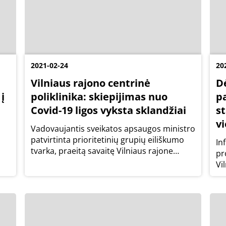
2021-02-24
20
Vilniaus rajono centrinė
D
į
poliklinika: skiepijimas nuo
p
Covid-19 ligos vyksta sklandžiai
s
v
Vadovaujantis sveikatos apsaugos ministro
patvirtinta prioritetinių grupių eiliškumo
In
tvarka, praeitą savaitę Vilniaus rajone
pr
os
pradėta senjorų vakcinacija nuo Covid-19
Vi
ligos. Kaip ir numatyta, skiepyti pradėta
Ša
nuo pačių vyriausiųjų Vilniaus rajono...