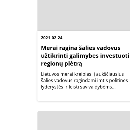
2021-02-24
Merai ragina šalies vadovus
užtikrinti galimybes investuoti 
regionų plėtrą
Lietuvos merai kreipiasi į aukščiausius
šalies vadovus ragindami imtis politinės
lyderystės ir leisti savivaldybėms
pasinaudoti unikaliomis Europos Sąjung
(ES) suteiktomis galimybėmis investuoti į
ekonomikos gaivinimą, regioninės
atskirties...