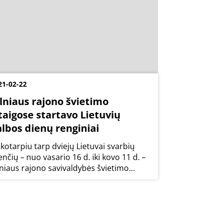
21-02-22
ilniaus rajono švietimo
taigose startavo Lietuvių
albos dienų renginiai
ikotarpiu tarp dviejų Lietuvai svarbių
enčių – nuo vasario 16 d. iki kovo 11 d. –
lniaus rajono savivaldybės švietimo
taigose tradiciškai rengiamos Lietuvių
lbos dienos. Beveik mėnesį truksiančių
etuvių kalbos dienų programoje –...