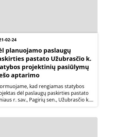
21-02-24
ėl planuojamo paslaugų
askirties pastato Užubrasčio k.
tatybos projektinių pasiūlymų
iešo aptarimo
formuojame, kad rengiamas statybos
ojektas dėl paslaugų paskirties pastato
lniaus r. sav., Pagirių sen., Užubrasčio k.,
ltalankių g. 1.