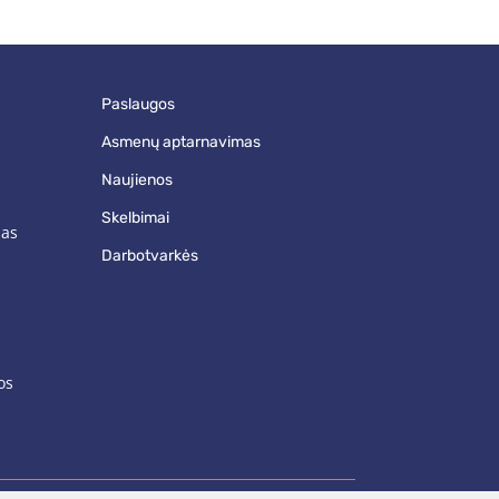
paslaugos
asmenų aptarnavimas
naujienos
skelbimai
mas
darbotvarkės
os