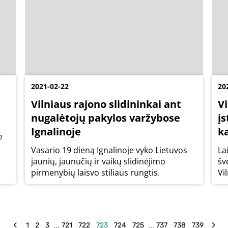
2021-02-22
20
Vilniaus rajono slidininkai ant
V
nugalėtojų pakylos varžybose
įs
Ignalinoje
k
e
Vasario 19 dieną Ignalinoje vyko Lietuvos
La
jaunių, jaunučių ir vaikų slidinėjimo
šv
pirmenybių laisvo stiliaus rungtis.
Vi
-
įs
ka
Li
...
...
1
2
3
721
722
723
724
725
737
738
739