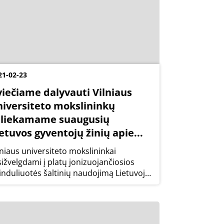
21-02-23
viečiame dalyvauti Vilniaus
niversiteto mokslininkų
tliekamame suaugusių
etuvos gyventojų žinių apie...
lniaus universiteto mokslininkai
sižvelgdami į platų jonizuojančiosios
induliuotės šaltinių naudojimą Lietuvoje
 kaimyninėse šalyse bei tai, kad netoli
etuvos sienos pradėjo veikti Astravo
ominė elektrinė, atlieka suaugusių
etuvos...