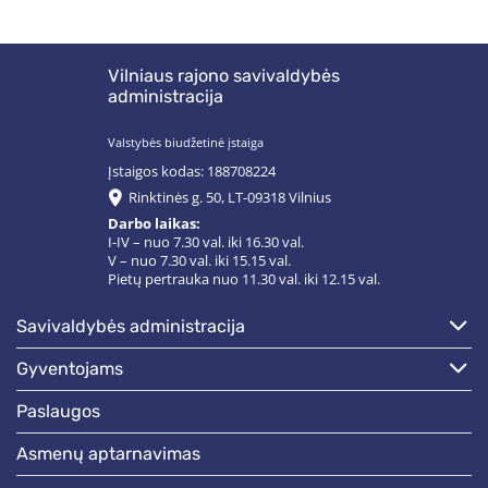
Vilniaus rajono savivaldybės
administracija
Valstybės biudžetinė įstaiga
Įstaigos kodas: 188708224
Rinktinės g. 50, LT-09318 Vilnius
Darbo laikas:
I-IV – nuo 7.30 val. iki 16.30 val.
V – nuo 7.30 val. iki 15.15 val.
Pietų pertrauka nuo 11.30 val. iki 12.15 val.
savivaldybės administracija
gyventojams
paslaugos
asmenų aptarnavimas