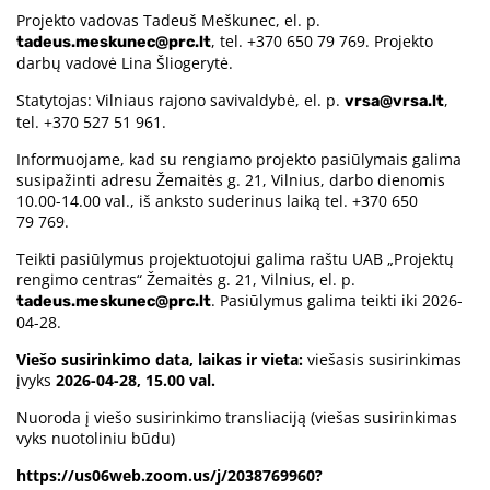
Projekto vadovas Tadeuš Meškunec, el. p.
, tel. +370 650 79 769. Projekto
tadeus.meskunec@prc.lt
darbų vadovė Lina Šliogerytė.
Statytojas: Vilniaus rajono savivaldybė, el. p.
,
vrsa@vrsa.lt
tel. +370 527 51 961.
Informuojame, kad su rengiamo projekto pasiūlymais galima
susipažinti adresu Žemaitės g. 21, Vilnius, darbo dienomis
10.00-14.00 val., iš anksto suderinus laiką tel. +370 650
79 769.
Teikti pasiūlymus projektuotojui galima raštu UAB „Projektų
rengimo centras“ Žemaitės g. 21, Vilnius, el. p.
. Pasiūlymus galima teikti iki 2026-
tadeus.meskunec@prc.lt
04-28.
Viešo susirinkimo data, laikas ir vieta:
viešasis susirinkimas
įvyks
2026-04-28, 15.00 val.
Nuoroda į viešo susirinkimo transliaciją (viešas susirinkimas
vyks nuotoliniu būdu)
https://us06web.zoom.us/j/2038769960?