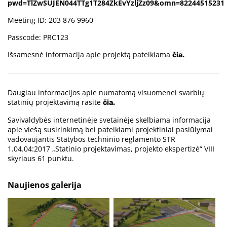
pwd=TlZwSUJEN044TTg1T284ZkEvYzljZz09&omn=82244515231
Meeting ID: 203 876 9960
Passcode: PRC123
Išsamesnė informacija apie projektą pateikiama
čia.
Daugiau informacijos apie numatomą visuomenei svarbių
statinių projektavimą rasite
čia.
Savivaldybės internetinėje svetainėje skelbiama informacija
apie viešą susirinkimą bei pateikiami projektiniai pasiūlymai
vadovaujantis Statybos techninio reglamento STR
1.04.04:2017 „Statinio projektavimas, projekto ekspertizė“ VIII
skyriaus 61 punktu.
Naujienos galerija