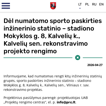
LT
PL
RU
EN
Dėl numatomo sporto paskirties
inžinerinio statinio – stadiono
Mokyklos g. 8, Kalvelių k.,
Kalvelių sen. rekonstravimo
projekto rengimo
2026-04-27
Informuojame, kad numatomas rengti kitų inžinerinių statinių
grupės, sporto paskirties inžinerinio statinio – stadiono
Mokyklos g. 8, Kalvelių k., Kalvelių sen., Vilniaus r. sav.
rekonstravimo projektas.
Projektinius pasiūlymus parengė: projektuotojas UAB
„Projektų rengimo centras“, el. p.
.
info@prc.lt