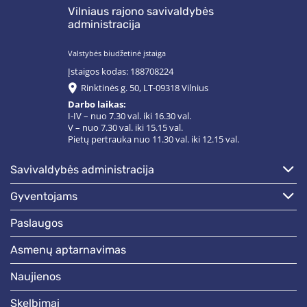
Vilniaus rajono savivaldybės
administracija
Valstybės biudžetinė įstaiga
Įstaigos kodas: 188708224
Rinktinės g. 50, LT-09318 Vilnius
Darbo laikas:
I-IV – nuo 7.30 val. iki 16.30 val.
V – nuo 7.30 val. iki 15.15 val.
Pietų pertrauka nuo 11.30 val. iki 12.15 val.
savivaldybės administracija
gyventojams
paslaugos
asmenų aptarnavimas
naujienos
skelbimai