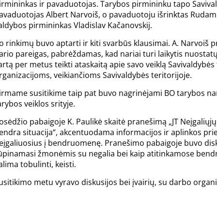
irmininkas ir pavaduotojas. Tarybos pirmininku tapo Saviva
avaduotojas Albert Narvoiš, o pavaduotoju išrinktas Ruda
aldybos pirmininkas Vladislav Kačanovskij.
o rinkimų buvo aptarti ir kiti svarbūs klausimai. A. Narvoiš p
ario pareigas, pabrėždamas, kad nariai turi laikytis nuostat
artą per metus teikti ataskaitą apie savo veiklą Savivaldyb
rganizacijoms, veikiančioms Savivaldybės teritorijoje.
irmame susitikime taip pat buvo nagrinėjami BO tarybos nari
arybos veiklos srityje.
osėdžio pabaigoje K. Paulikė skaitė pranešimą „JT Neįgaliųjų
endra situacija“, akcentuodama informacijos ir aplinkos pr
eįgaliuosius į bendruomenę. Pranešimo pabaigoje buvo disku
ūpinamasi žmonėmis su negalia bei kaip atitinkamose bendr
alima tobulinti, keisti.
usitikimo metu vyravo diskusijos bei įvairių, su darbo orga