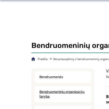
Bendruomeninių organ
Pradžia
Nevyriausybinių ir bendruomeninių organiz
V
s
Bendruomenės
Bendruomeninių organizacijų
B
taryba
s