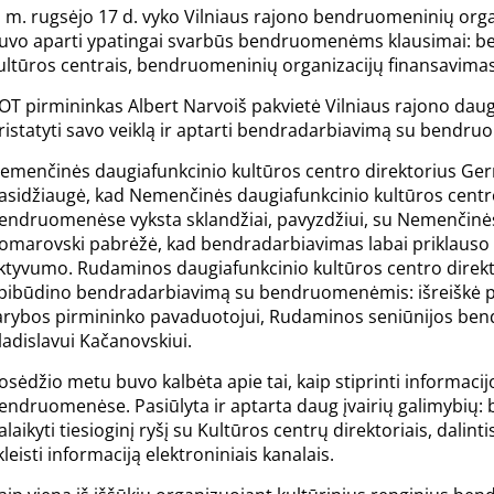
. m. rugsėjo 17 d. vyko Vilniaus rajono bendruomeninių org
uvo aparti ypatingai svarbūs bendruomenėms klausimai: be
ultūros centrais, bendruomeninių organizacijų finansavimas
OT pirmininkas Albert Narvoiš pakvietė Vilniaus rajono daug
ristatyti savo veiklą ir aptarti bendradarbiavimą su bendr
emenčinės daugiafunkcinio kultūros centro direktorius Germ
asidžiaugė, kad Nemenčinės daugiafunkcinio kultūros centro
endruomenėse vyksta sklandžiai, pavyzdžiui, su Nemenčinė
omarovski pabrėžė, kad bendradarbiavimas labai priklauso
ktyvumo. Rudaminos daugiafunkcinio kultūros centro direkto
pibūdino bendradarbiavimą su bendruomenėmis: išreiškė 
arybos pirmininko pavaduotojui, Rudaminos seniūnijos be
ladislavui Kačanovskiui.
osėdžio metu buvo kalbėta apie tai, kaip stiprinti informacij
endruomenėse. Pasiūlyta ir aptarta daug įvairių galimybi
alaikyti tiesioginį ryšį su Kultūros centrų direktoriais, dalin
kleisti informaciją elektroniniais kanalais.