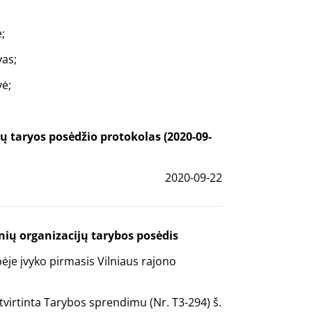
;
vas;
vė;
ų taryos posėdžio protokolas (2020-09-
2020-09-22
ių organizacijų tarybos posėdis
ybėje įvyko pirmasis Vilniaus rajono
virtinta Tarybos sprendimu (Nr. T3-294) š.