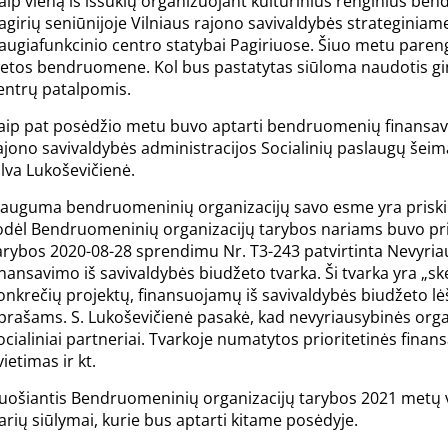
aip vieną iš iššūkių organizuojant kultūrinius renginius b
agirių seniūnijoje Vilniaus rajono savivaldybės strateginia
augiafunkcinio centro statybai Pagiriuose. Šiuo metu pareng
ietos bendruomene. Kol bus pastatytas siūloma naudotis gi
entrų patalpomis.
aip pat posėdžio metu buvo aptarti bendruomenių finansavim
ajono savivaldybės administracijos Socialinių paslaugų šeimai 
ilva Lukoševičienė.
auguma bendruomeninių organizacijų savo esme yra priski
odėl Bendruomeninių organizacijų tarybos nariams buvo pris
arybos 2020-08-28 sprendimu Nr. T3-243 patvirtinta Nevyria
inansavimo iš savivaldybės biudžeto tvarka. Ši tvarka yra „
onkrečių projektų, finansuojamų iš savivaldybės biudžeto lė
prašams. S. Lukoševičienė pasakė, kad nevyriausybinės organ
ocialiniai partneriai. Tvarkoje numatytos prioritetinės finansav
vietimas ir kt.
uošiantis Bendruomeninių organizacijų tarybos 2021 metų 
arių siūlymai, kurie bus aptarti kitame posėdyje.