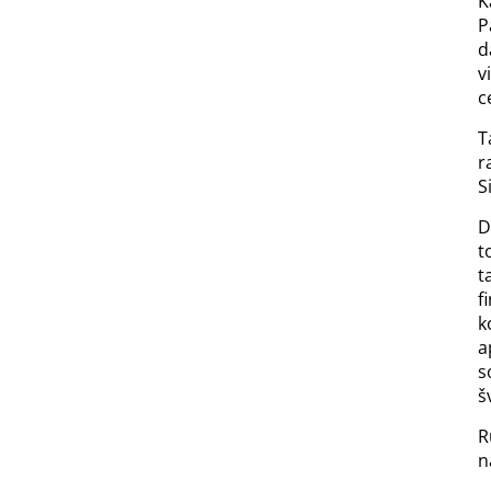
K
P
d
v
c
T
r
S
D
t
t
f
k
a
s
š
R
n