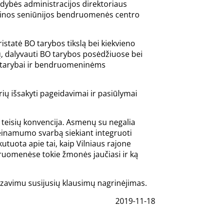
ldybės administracijos direktoriaus
minos seniūnijos bendruomenės centro
ristatė BO tarybos tikslą bei kiekvieno
ų, dalyvauti BO tarybos posėdžiuose bei
ės tarybai ir bendruomeninėms
ų išsakyti pageidavimai ir pasiūlymai
 teisių konvencija. Asmenų su negalia
ieinamumo svarbą siekiant integruoti
tuota apie tai, kaip Vilniaus rajone
uomenėse tokie žmonės jaučiasi ir ką
nizavimu susijusių klausimų nagrinėjimas.
2019-11-18