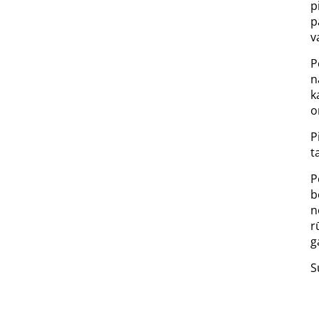
p
p
v
P
n
k
o
P
t
P
b
n
r
g
S