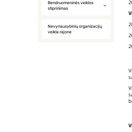
2
Bendruomeninės veiklos
stiprinimas
V
2
Nevyriausybinių organizacijų
veikla rajone
2
2
V
s
V
s
b
V