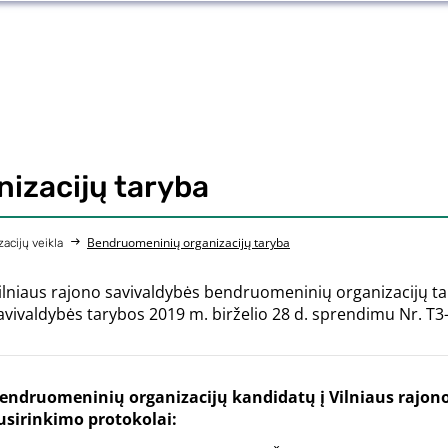
izacijų taryba
Bendruomeninių organizacijų taryba
acijų veikla
ilniaus rajono savivaldybės bendruomeninių organizacijų tar
avivaldybės tarybos 2019 m. birželio 28 d. sprendimu Nr. T3
endruomeninių organizacijų kandidatų į Vilniaus rajon
usirinkimo protokolai: