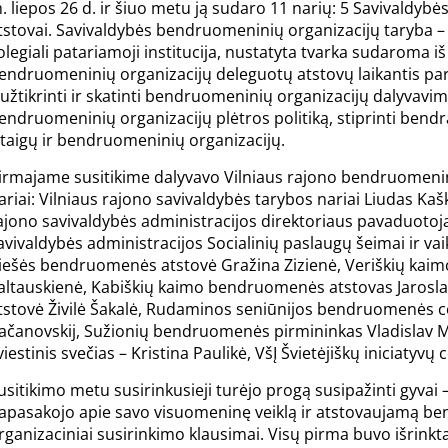
. liepos 26 d. ir šiuo metu ją sudaro 11 narių: 5 Savivaldyb
tstovai. Savivaldybės bendruomeninių organizacijų taryba – 
olegiali patariamoji institucija, nustatyta tvarka sudaroma iš 
endruomeninių organizacijų deleguotų atstovų laikantis parit
 užtikrinti ir skatinti bendruomeninių organizacijų dalyvavi
endruomeninių organizacijų plėtros politiką, stiprinti bendr
staigų ir bendruomeninių organizacijų.
irmajame susitikime dalyvavo Vilniaus rajono bendruomenini
ariai: Vilniaus rajono savivaldybės tarybos nariai Liudas Kaš
ajono savivaldybės administracijos direktoriaus pavaduotoja
avivaldybės administracijos Socialinių paslaugų šeimai ir vai
iešės bendruomenės atstovė Gražina Zizienė, Veriškių kai
altauskienė, Kabiškių kaimo bendruomenės atstovas Jarosla
tstovė Živilė Šakalė, Rudaminos seniūnijos bendruomenės c
ačanovskij, Sužionių bendruomenės pirmininkas Vladislav Mal
viestinis svečias – Kristina Paulikė, VšĮ Švietėjiškų iniciatyvų
usitikimo metu susirinkusieji turėjo progą susipažinti gyvai –
apasakojo apie savo visuomeninę veiklą ir atstovaujamą b
rganizaciniai susirinkimo klausimai. Visų pirma buvo išrin