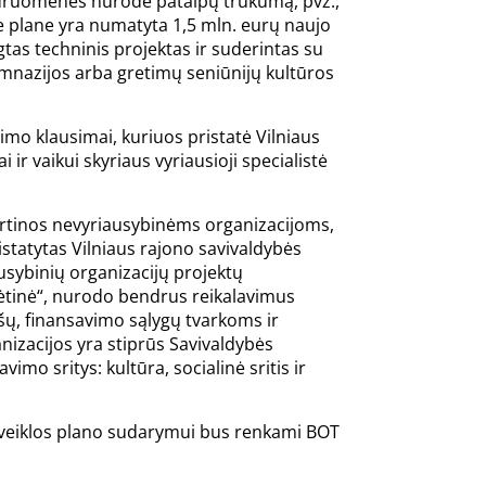
endruomenės nurodė patalpų trūkumą, pvz.,
me plane yra numatyta 1,5 mln. eurų naujo
tas techninis projektas ir suderintas su
mnazijos arba gretimų seniūnijų kultūros
o klausimai, kuriuos pristatė Vilniaus
ir vaikui skyriaus vyriausioji specialistė
rtinos nevyriausybinėms organizacijoms,
tatytas Vilniaus rajono savivaldybės
usybinių organizacijų projektų
skėtinė“, nurodo bendrus reikalavimus
šų, finansavimo sąlygų tvarkoms ir
izacijos yra stiprūs Savivaldybės
imo sritys: kultūra, socialinė sritis ir
veiklos plano sudarymui bus renkami BOT