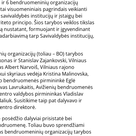
ės ir 6 bendruomeninių organizacijų
tai visuomeniniais pagrindais veikianti
savivaldybės institucijų ir įstaigų bei
eto principo. Šios tarybos veiklos tikslas
mą nustatant, formuojant ir įgyvendinant
adarbiavimą tarp Savivaldybės institucijų,
ų organizacijų (toliau – BO) tarybos
konas ir Stanislav Zajankovski, Vilniaus
s Albert Narvoiš, Vilniaus rajono
kui skyriaus vedėja Kristina Malinovska,
mo bendruomenės pirmininkė Eglė
vas Lavrukaitis, Avižienių bendruomenės
entro valdybos pirmininkas Vladislav
iuk. Susitikime taip pat dalyvavo ir
 centro direktorė.
 posėdžio dalyviai prisistatė bei
endruomenę. Toliau buvo sprendžiami
ktas bendruomeninių organizacijų tarybos