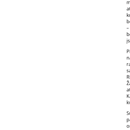
m
a
k
b
–
b
į
P
n
r
s
R
Ž
a
K
k
S
p
o