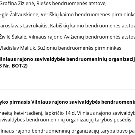
 Gražina Zizienė, Riešės bendruomenės atstovė;
 Eglė Žaltauskienė, Veriškių kaimo bendruomenės pirmininkė
 Jaroslavas Lavrukaitis, Kabiškių kaimo bendruomenės atsto
 Živilė Šakalė, Vilniaus rajono Avižienių bendruomenės atsto
 Vladislav Maliuk, Sužionių bendruomenės pirmininkas.
ilniaus rajono savivaldybės bendruomeninių organizacij
8 Nr. BOT-2)
yko pirmasis Vilniaus rajono savivaldybės bendruomenin
raeitą ketvirtadienį, lapkričio 14 d. Vilniaus rajono savivald
avivaldybės bendruomeninių organizacijų tarybos posėdis.
ilniaus rajono bendruomeninių organizacijų taryba buvo pat