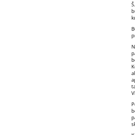
Š
b
k
B
p
N
p
b
K
a
a
t
V
P
b
p
s