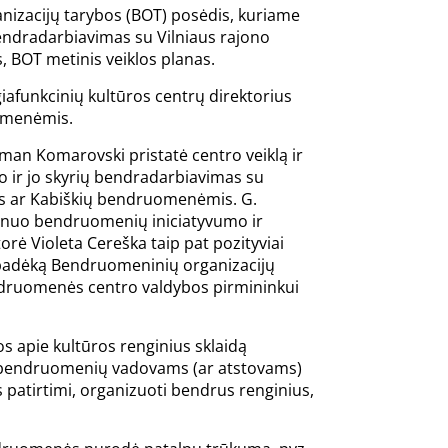
anizacijų tarybos (BOT) posėdis, kuriame
ndradarbiavimas su Vilniaus rajono
, BOT metinis veiklos planas.
iafunkcinių kultūros centrų direktorius
uomenėmis.
an Komarovski pristatė centro veiklą ir
 ir jo skyrių bendradarbiavimas su
s ar Kabiškių bendruomenėmis. G.
 nuo bendruomenių iniciatyvumo ir
rė Violeta Cereška taip pat pozityviai
padėką Bendruomeninių organizacijų
ndruomenės centro valdybos pirmininkui
os apie kultūros renginius sklaidą
ų: bendruomenių vadovams (ar atstovams)
tis patirtimi, organizuoti bendrus renginius,