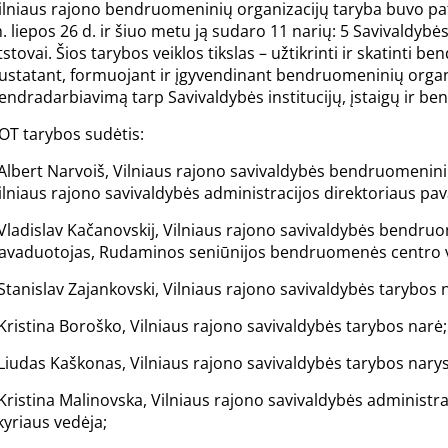
ilniaus rajono bendruomeninių organizacijų taryba buvo pat
. liepos 26 d. ir šiuo metu ją sudaro 11 narių: 5 Savivaldyb
tstovai. Šios tarybos veiklos tikslas – užtikrinti ir skatinti
ustatant, formuojant ir įgyvendinant bendruomeninių organiza
endradarbiavimą tarp Savivaldybės institucijų, įstaigų ir b
OT tarybos sudėtis:
 Albert Narvoiš, Vilniaus rajono savivaldybės bendruomenini
ilniaus rajono savivaldybės administracijos direktoriaus pa
 Vladislav Kačanovskij, Vilniaus rajono savivaldybės bendru
avaduotojas, Rudaminos seniūnijos bendruomenės centro v
 Stanislav Zajankovski, Vilniaus rajono savivaldybės tarybos 
 Kristina Boroško, Vilniaus rajono savivaldybės tarybos narė;
 Liudas Kaškonas, Vilniaus rajono savivaldybės tarybos narys
 Kristina Malinovska, Vilniaus rajono savivaldybės administra
kyriaus vedėja;