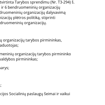
virtinta Tarybos sprendimu (Nr. T3-294) š.
ės ir 6 bendruomeninių organizacijų
 bendruomeninių organizacijų dalyvavimą
cijų plėtros politiką, stiprinti
endruomeninių organizacijų.
ų organizacijų tarybos pirmininkas,
vaduotojas;
omeninių organizacijų tarybos pirmininko
aldybos pirmininkas;
narys;
;
cijos Socialinių paslaugų šeimai ir vaikui