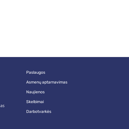
paslaugos
asmenų aptarnavimas
naujienos
skelbimai
mas
darbotvarkės