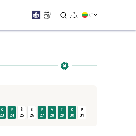
LT
K
P
Š
S
P
A
T
K
P
23
24
25
26
27
28
29
30
31