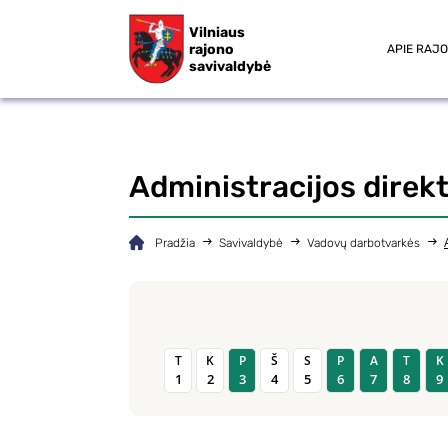
Vilniaus
rajono
APIE RAJ
savivaldybė
Administracijos direk
Pradžia
Savivaldybė
Vadovų darbotvarkės
T
K
P
Š
S
P
A
T
K
1
2
3
4
5
6
7
8
9