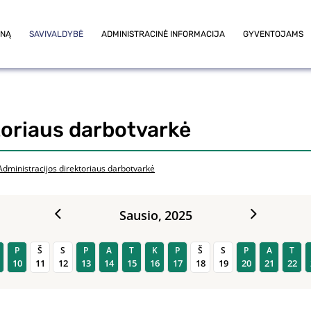
ONĄ
SAVIVALDYBĖ
ADMINISTRACINĖ INFORMACIJA
GYVENTOJAMS
toriaus darbotvarkė
Administracijos direktoriaus darbotvarkė
Sausio,
2025
P
Š
S
P
A
T
K
P
Š
S
P
A
T
10
11
12
13
14
15
16
17
18
19
20
21
22