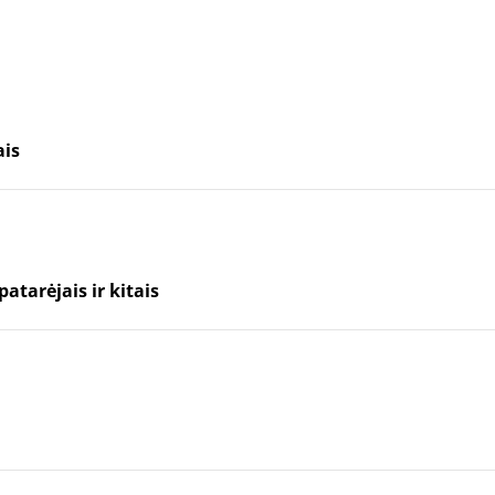
ais
atarėjais ir kitais