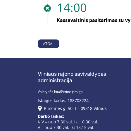
14:00
Kassavaitinis pasitarimas su vyr
ATGAL
Vilniaus rajono savivaldybės
administracija
Valstybės biudžetinė įstaiga
Įstaigos kodas: 188708224
Rinktinės g. 50, LT-09318 Vilnius
Darbo laikas:
I-IV – nuo 7.30 val. iki 16.30 val.
V – nuo 7.30 val. iki 15.15 val.