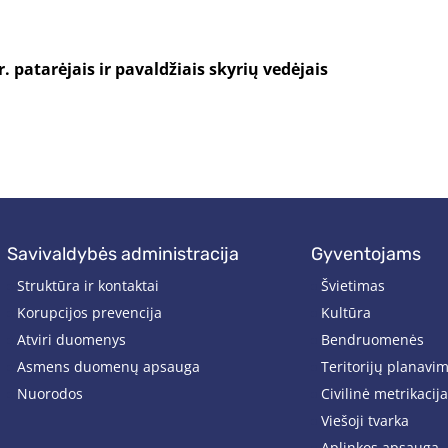
. patarėjais ir pavaldžiais skyrių vedėjais
savivaldybės administracija
gyventojams
Struktūra ir kontaktai
Švietimas
Korupcijos prevencija
Kultūra
Atviri duomenys
Bendruomenės
Asmens duomenų apsauga
Teritorijų planavi
Nuorodos
Civilinė metrikacija
Viešoji tvarka
Aplinkos apsauga