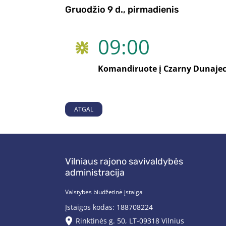
Gruodžio 9 d., pirmadienis
09:00
Komandiruote į Czarny Dunajec
ATGAL
Vilniaus rajono savivaldybės
administracija
Valstybės biudžetinė įstaiga
Įstaigos kodas: 188708224
Rinktinės g. 50, LT-09318 Vilnius