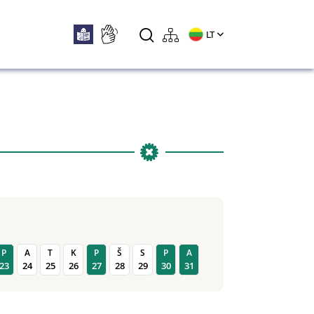
LT
P
A
T
K
P
Š
S
P
A
23
24
25
26
27
28
29
30
31