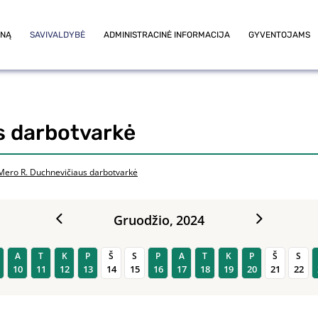
ONĄ
SAVIVALDYBĖ
ADMINISTRACINĖ INFORMACIJA
GYVENTOJAMS
s darbotvarkė
Mero R. Duchnevičiaus darbotvarkė
Gruodžio,
2024
A
T
K
P
Š
S
P
A
T
K
P
Š
S
10
11
12
13
14
15
16
17
18
19
20
21
22