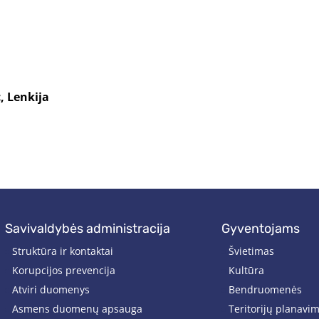
, Lenkija
savivaldybės administracija
gyventojams
Struktūra ir kontaktai
Švietimas
Korupcijos prevencija
Kultūra
Atviri duomenys
Bendruomenės
Asmens duomenų apsauga
Teritorijų planavi