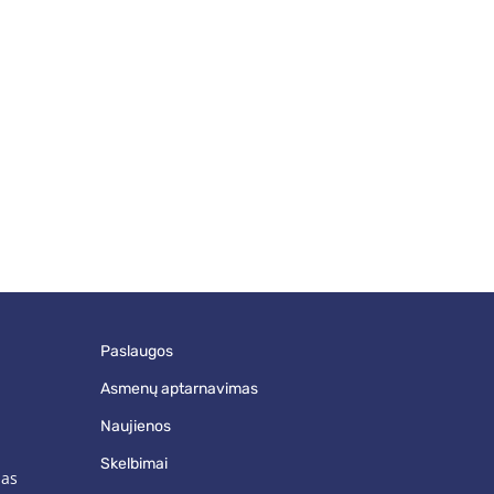
paslaugos
asmenų aptarnavimas
naujienos
skelbimai
mas