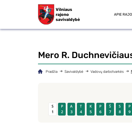
Vilniaus
rajono
APIE RAJ
savivaldybė
Mero R. Duchnevičiau
Pradžia
Savivaldybė
Vadovų darbotvarkės
S
P
A
T
K
P
Š
S
P
1
2
3
4
5
6
7
8
9