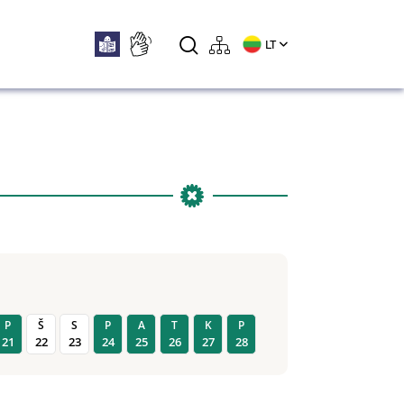
LT
P
Š
S
P
A
T
K
P
21
22
23
24
25
26
27
28