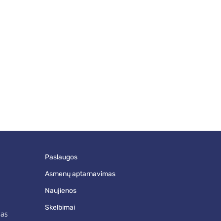
paslaugos
asmenų aptarnavimas
naujienos
skelbimai
mas