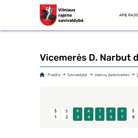
Vilniaus
rajono
APIE RAJ
savivaldybė
Vicemerės D. Narbut 
Pradžia
Savivaldybė
Vadovų darbotvarkės
Š
S
P
A
T
K
P
Š
1
2
3
4
5
6
7
8