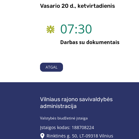
Vasario 20 d., ketvirtadienis
07:30
Darbas su dokumentais
ATGAL
Vilniaus rajono savivaldybės
administracija
Valstybės biudžetinė įstaiga
Įstaigos kodas: 188708224
Rinktinės g. 50, LT-09318 Vilnius