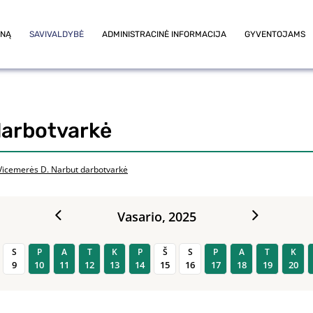
ONĄ
SAVIVALDYBĖ
ADMINISTRACINĖ INFORMACIJA
GYVENTOJAMS
darbotvarkė
Vicemerės D. Narbut darbotvarkė
Vasario,
2025
S
P
A
T
K
P
Š
S
P
A
T
K
9
10
11
12
13
14
15
16
17
18
19
20