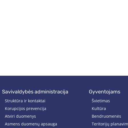
savivaldybės administracija
gyventojams
Struktūra ir kontaktai
Švietimas
Korupcijos prevencija
Kultūra
Atviri duomenys
Bendruomenės
Asmens duomenų apsauga
Teritorijų planavi