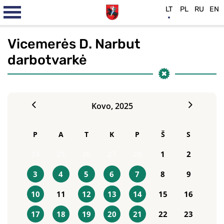
LT
PL
RU
EN
Vicemerės D. Narbut
darbotvarkė
Kovo,
2025
P
A
T
K
P
Š
S
24
25
26
27
28
1
2
3
4
5
6
7
8
9
10
11
12
13
14
15
16
17
18
19
20
21
22
23