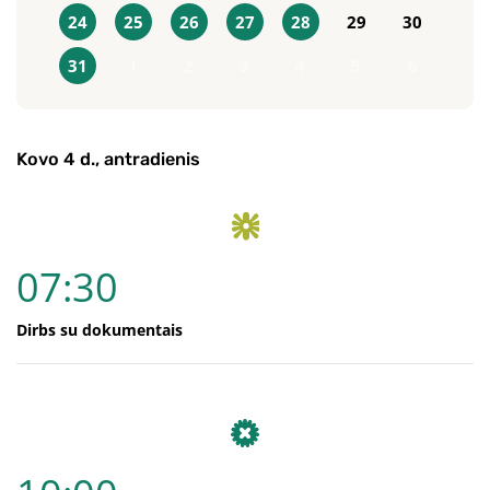
24
25
26
27
28
29
30
31
1
2
3
4
5
6
Kovo 4 d., antradienis
07:30
Dirbs su dokumentais