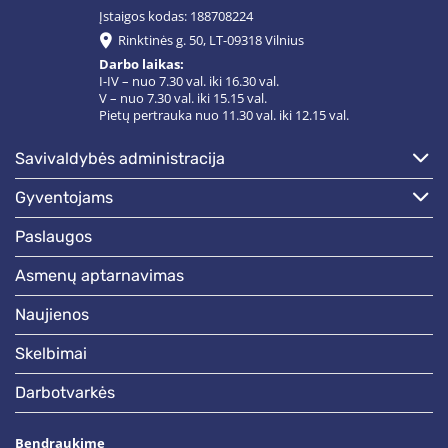
Įstaigos kodas: 188708224
Rinktinės g. 50, LT-09318 Vilnius
Darbo laikas:
I-IV – nuo 7.30 val. iki 16.30 val.
V – nuo 7.30 val. iki 15.15 val.
Pietų pertrauka nuo 11.30 val. iki 12.15 val.
savivaldybės administracija
gyventojams
paslaugos
asmenų aptarnavimas
naujienos
skelbimai
darbotvarkės
Bendraukime