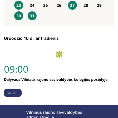
23
24
25
26
27
28
29
30
31
1
2
3
4
5
Gruodžio 10 d., antradienis
09:00
Dalyvaus Vilniaus rajono savivaldybės kolegijos posėdyje
ATGAL
Vilniaus rajono savivaldybės
administracija