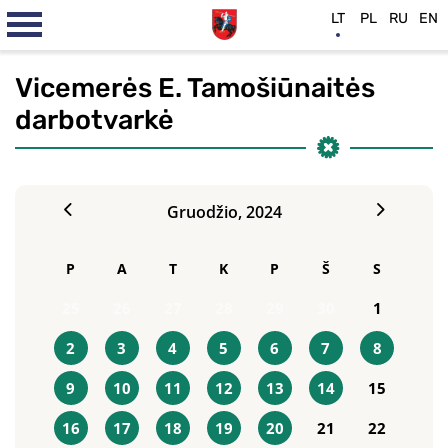
LT
PL
RU
EN
Vicemerės E. Tamošiūnaitės
darbotvarkė
Gruodžio,
2024
P
A
T
K
P
Š
S
25
26
27
28
29
30
1
2
3
4
5
6
7
8
9
10
11
12
13
14
15
16
17
18
19
20
21
22