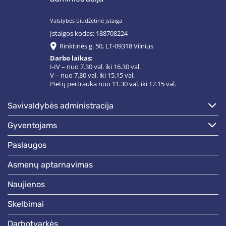
Valstybės biudžetinė įstaiga
Įstaigos kodas: 188708224
Rinktinės g. 50, LT-09318 Vilnius
Darbo laikas:
I-IV – nuo 7.30 val. iki 16.30 val.
V – nuo 7.30 val. iki 15.15 val.
Pietų pertrauka nuo 11.30 val. iki 12.15 val.
savivaldybės administracija
gyventojams
paslaugos
asmenų aptarnavimas
naujienos
skelbimai
darbotvarkės