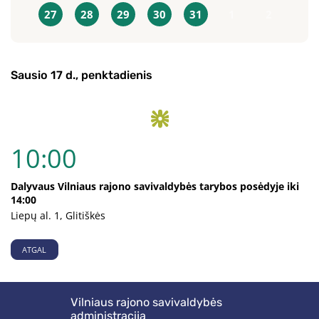
27
28
29
30
31
1
2
Sausio 17 d., penktadienis
10:00
Dalyvaus Vilniaus rajono savivaldybės tarybos posėdyje iki
14:00
Liepų al. 1, Glitiškės
ATGAL
Vilniaus rajono savivaldybės
administracija