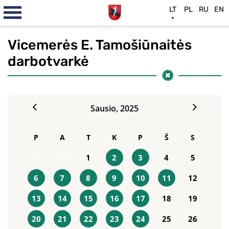
LT
PL
RU
EN
Vicemerės E. Tamošiūnaitės
darbotvarkė
Sausio,
2025
P
A
T
K
P
Š
S
30
31
1
2
3
4
5
6
7
8
9
10
11
12
13
14
15
16
17
18
19
20
21
22
23
24
25
26