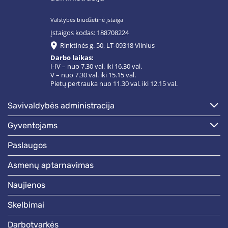
Valstybės biudžetinė įstaiga
Įstaigos kodas: 188708224
Rinktinės g. 50, LT-09318 Vilnius
Darbo laikas:
I-IV – nuo 7.30 val. iki 16.30 val.
V – nuo 7.30 val. iki 15.15 val.
Pietų pertrauka nuo 11.30 val. iki 12.15 val.
savivaldybės administracija
gyventojams
paslaugos
asmenų aptarnavimas
naujienos
skelbimai
darbotvarkės