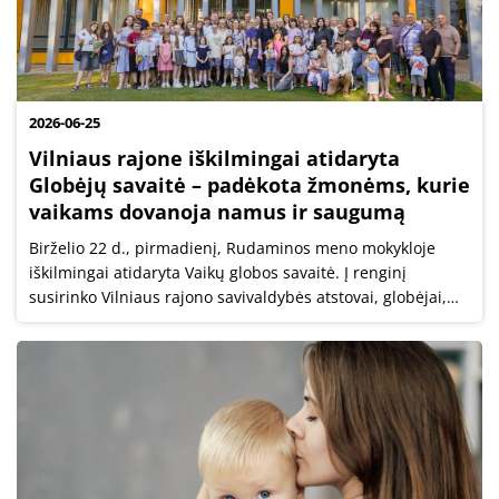
2026-06-25
Vilniaus rajone iškilmingai atidaryta
Globėjų savaitė – padėkota žmonėms, kurie
vaikams dovanoja namus ir saugumą
Birželio 22 d., pirmadienį, Rudaminos meno mokykloje
iškilmingai atidaryta Vaikų globos savaitė. Į renginį
susirinko Vilniaus rajono savivaldybės atstovai, globėjai,
budintys globotojai, šeimynų atstovai, socialiniai
partneriai, specialistai ir...