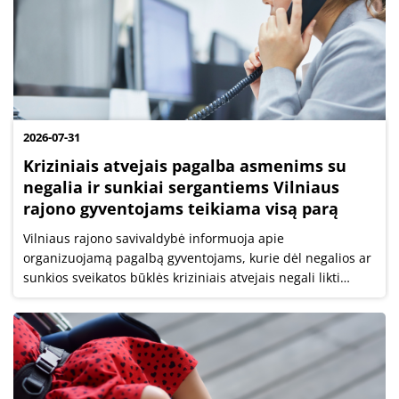
2026-07-31
Kriziniais atvejais pagalba asmenims su
negalia ir sunkiai sergantiems Vilniaus
rajono gyventojams teikiama visą parą
Vilniaus rajono savivaldybė informuoja apie
organizuojamą pagalbą gyventojams, kurie dėl negalios ar
sunkios sveikatos būklės kriziniais atvejais negali likti
namuose vieni. Netikėtai be prižiūrinčio žmogaus
likusiems rajono gyventojams reikiama...