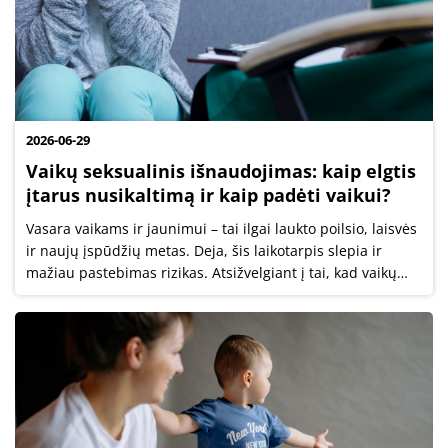
2026-06-29
Vaikų seksualinis išnaudojimas: kaip elgtis
įtarus nusikaltimą ir kaip padėti vaikui?
Vasara vaikams ir jaunimui – tai ilgai laukto poilsio, laisvės
ir naujų įspūdžių metas. Deja, šis laikotarpis slepia ir
mažiau pastebimas rizikas. Atsižvelgiant į tai, kad vaikų
pabėgimų iš namų ir globos įstaigų problema išlieka
aktuali, taip pat...