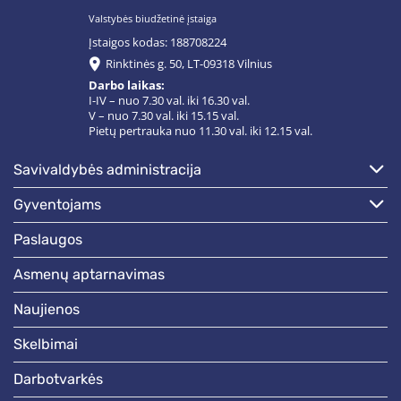
Valstybės biudžetinė įstaiga
Įstaigos kodas: 188708224
Rinktinės g. 50, LT-09318 Vilnius
Darbo laikas:
I-IV – nuo 7.30 val. iki 16.30 val.
V – nuo 7.30 val. iki 15.15 val.
Pietų pertrauka nuo 11.30 val. iki 12.15 val.
savivaldybės administracija
gyventojams
paslaugos
asmenų aptarnavimas
naujienos
skelbimai
darbotvarkės