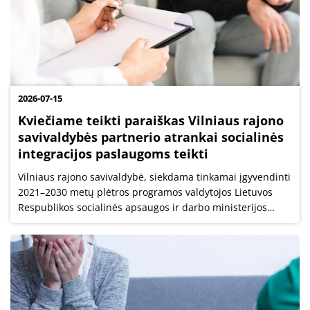
2026-07-15
Kviečiame teikti paraiškas Vilniaus rajono
savivaldybės partnerio atrankai socialinės
integracijos paslaugoms teikti
Vilniaus rajono savivaldybė, siekdama tinkamai įgyvendinti
2021–2030 metų plėtros programos valdytojos Lietuvos
Respublikos socialinės apsaugos ir darbo ministerijos
socialinės sutelkties plėtros programos pažangos
priemonės Nr. 09-003-02-02-09...