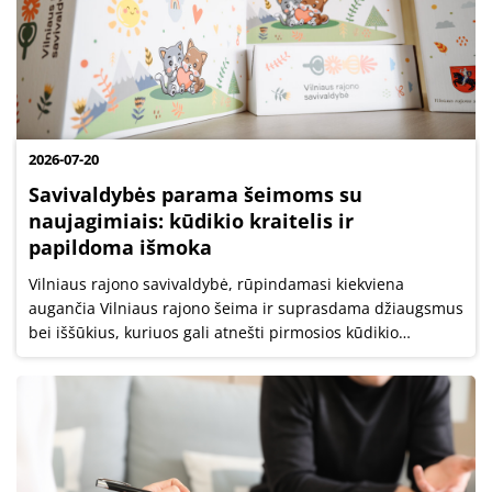
2026-07-20
Savivaldybės parama šeimoms su
naujagimiais: kūdikio kraitelis ir
papildoma išmoka
Vilniaus rajono savivaldybė, rūpindamasi kiekviena
augančia Vilniaus rajono šeima ir suprasdama džiaugsmus
bei iššūkius, kuriuos gali atnešti pirmosios kūdikio
auginimo dienos, toliau įgyvendina paramos šeimoms su
naujagimiais iniciatyvas....