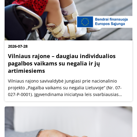
2026-07-28
Vilniaus rajone – daugiau individualios
pagalbos vaikams su negalia ir jų
artimiesiems
Vilniaus rajono savivaldybė jungiasi prie nacionalinio
projekto „Pagalba vaikams su negalia Lietuvoje“ (Nr. 07-
027-P-0001). Įgyvendinama iniciatyva leis svarbiausias
paslaugas vaikams, turintiems vidutinę ar sunkią negalią,
ir jų šeimoms teikti...