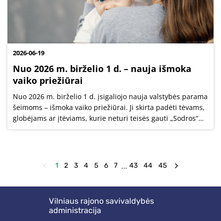
2026-06-19
Nuo 2026 m. birželio 1 d. – nauja išmoka
vaiko priežiūrai
Nuo 2026 m. birželio 1 d. įsigaliojo nauja valstybės parama
šeimoms – išmoka vaiko priežiūrai. Ji skirta padėti tėvams,
globėjams ar įtėviams, kurie neturi teisės gauti „Sodros“
vaiko priežiūros išmokos.
...
1
2
3
4
5
6
7
43
44
45
Vilniaus rajono savivaldybės
administracija