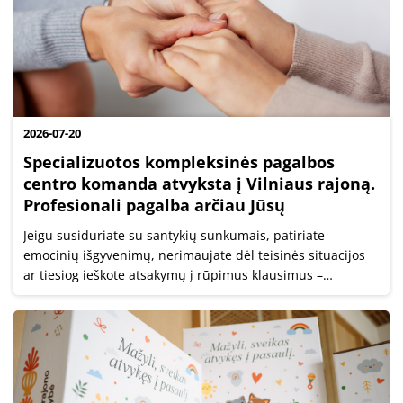
2026-07-20
Specializuotos kompleksinės pagalbos
centro komanda atvyksta į Vilniaus rajoną.
Profesionali pagalba arčiau Jūsų
Jeigu susiduriate su santykių sunkumais, patiriate
emocinių išgyvenimų, nerimaujate dėl teisinės situacijos
ar tiesiog ieškote atsakymų į rūpimus klausimus –
kviečiame atvykti į nemokamą individualią konsultaciją,
kuri vyks š. m. rugpjūčio 20 d....