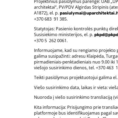
Projektinius pasiūlymus parengė: UAB „U
architektai“, PV/PDV Algirdas Stripinis (ate
A1872), el. p.
pasiulymai@uparchitektai.l
+370 683 91 385.
Statytojas: Pasienio kontrolės punktų direk
Susisiekimo ministerijos, el. p.
pkpd@pkpd
+370 5 262 0061.
Informuojame, kad su rengiamo projekto 
galima susipažinti: adresu Klaipėda, Turgau
pirmadieniais-penktadieniais nuo 9.00 iki 17
viešojo susirinkimo dienos, tel. +370 463 1
Teikti pasiūlymus projektuotojui galima el.
Viešo susirinkimo data, laikas ir vieta: vieš
Nuoroda į viešo susirinkimo transliaciją (
Kita informacija: Prisijungimo prie transl
platformoje bus identifikuojamas pagal s