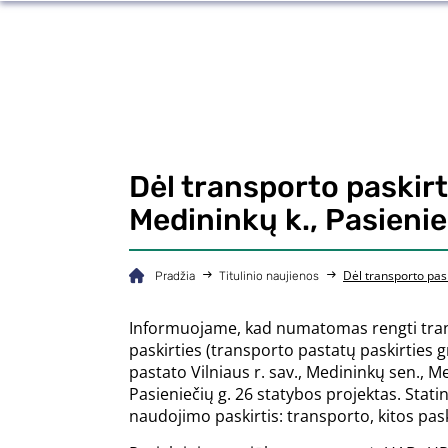
Dėl transporto paskirt
Medininkų k., Pasieni
Dėl transporto pask
Pradžia
Titulinio naujienos
Informuojame, kad numatomas rengti tra
paskirties (transporto pastatų paskirties 
pastato Vilniaus r. sav., Medininkų sen., Me
Pasieniečių g. 26 statybos projektas. Stati
naudojimo paskirtis: transporto, kitos pask