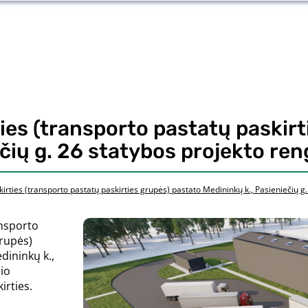
ies (transporto pastatų paskir
ečių g. 26 statybos projekto re
irties (transporto pastatų paskirties grupės) pastato Medininkų k., Pasieniečių g
nsporto
grupės)
dininkų k.,
nio
irties.