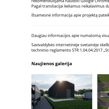
rekomenduojama naudoti Google Chrome in
Pagal transliacijai keliamus reikalavimus d
Išsamesnė informacija apie projektą pate
Daugiau informacijos apie numatomą visuo
Savivaldybės internetinėje svetainėje skel
techninio reglamento STR 1.04.04:2017 „Sta
Naujienos galerija