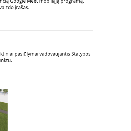
nčią Google Meet mobiliąją programą.
vaizdo įrašas.
ektiniai pasiūlymai vadovaujantis Statybos
unktu.