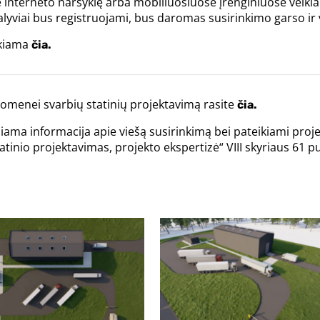
terneto naršyklę arba mobiliuosiuose įrenginiuose veikia
alyviai bus registruojami, bus daromas susirinkimo garso ir 
ikiama
čia.
menei svarbių statinių projektavimą rasite
čia.
biama informacija apie viešą susirinkimą bei pateikiami proj
tinio projektavimas, projekto ekspertizė“ VIII skyriaus 61 p