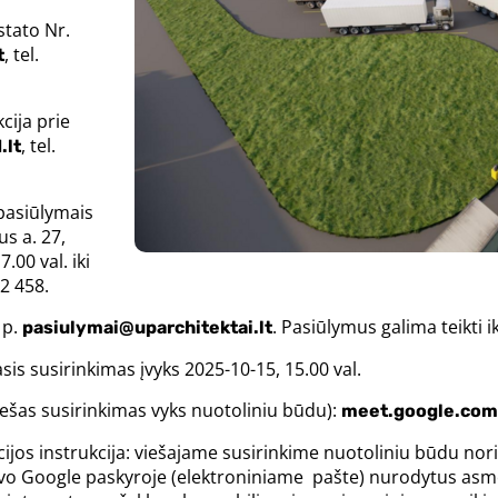
P
stato Nr.
, tel.
t
cija prie
, tel.
.lt
pasiūlymais
s a. 27,
.00 val. iki
2 458.
 p.
. Pasiūlymus galima teikti i
pasiulymai@uparchitektai.lt
asis susirinkimas įvyks 2025-10-15, 15.00 val.
viešas susirinkimas vyks nuotoliniu būdu):
meet.google.com
iacijos instrukcija: viešajame susirinkime nuotoliniu būdu n
avo Google paskyroje (elektroniniame pašte) nurodytus asm