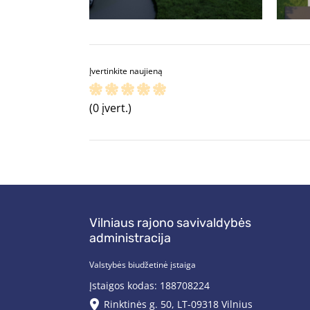
Įvertinkite naujieną
(0 įvert.)
Vilniaus rajono savivaldybės
administracija
Valstybės biudžetinė įstaiga
Įstaigos kodas: 188708224
Rinktinės g. 50, LT-09318 Vilnius