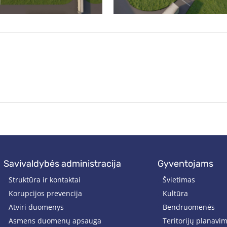
savivaldybės administracija
gyventojams
Struktūra ir kontaktai
Švietimas
Korupcijos prevencija
Kultūra
Atviri duomenys
Bendruomenės
Asmens duomenų apsauga
Teritorijų planavi