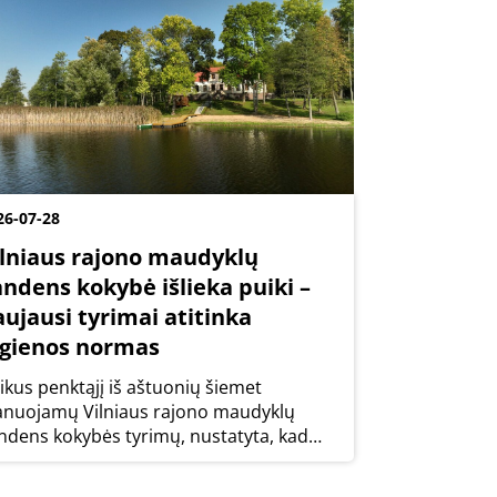
26-07-28
ilniaus rajono maudyklų
andens kokybė išlieka puiki –
aujausi tyrimai atitinka
igienos normas
likus penktąjį iš aštuonių šiemet
anuojamų Vilniaus rajono maudyklų
ndens kokybės tyrimų, nustatyta, kad
sų tirtų maudyklų vanduo atitinka
gienos normų reikalavimus.