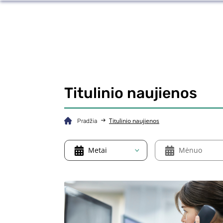
Titulinio naujienos
Titulinio naujienos
Pradžia
Metai
Mėnuo