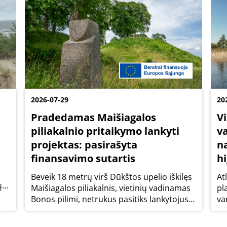
2026-07-29
20
Pradedamas Maišiagalos
V
piliakalnio pritaikymo lankyti
v
projektas: pasirašyta
n
finansavimo sutartis
h
Beveik 18 metrų virš Dūkštos upelio iškilęs
At
ų
Maišiagalos piliakalnis, vietinių vadinamas
pl
Bonos pilimi, netrukus pasitiks lankytojus
va
atsinaujinęs. Valstybinės reikšmės kultūros
vi
ir gamtos paveldo objektas bus pritaikytas
hi