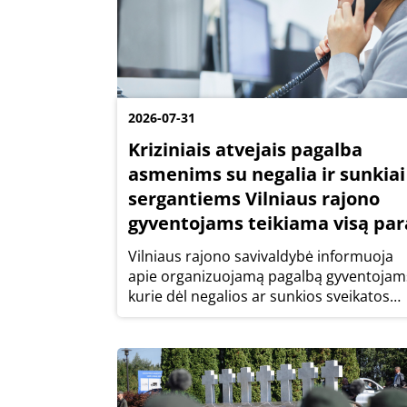
2026-07-31
Kriziniais atvejais pagalba
asmenims su negalia ir sunkiai
sergantiems Vilniaus rajono
gyventojams teikiama visą par
Vilniaus rajono savivaldybė informuoja
apie organizuojamą pagalbą gyventojam
kurie dėl negalios ar sunkios sveikatos
būklės kriziniais atvejais negali likti
namuose vieni. Netikėtai be prižiūrinčio
žmogaus likusiems rajono gyventojams
reikiama...