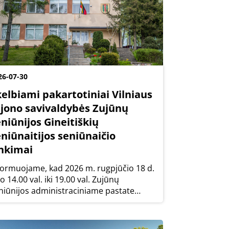
26-07-30
kelbiami pakartotiniai Vilniaus
ajono savivaldybės Zujūnų
niūnijos Gineitiškių
niūnaitijos seniūnaičio
inkimai
formuojame, kad 2026 m. rugpjūčio 18 d.
o 14.00 val. iki 19.00 val. Zujūnų
niūnijos administraciniame pastate
uivydiškių g. 3, Zujūnų mstl., Vilniaus r.)
klausos būdu įvyks pakartotiniai Zujūnų
niūnijos Gineitiškių seniūnaitijos...