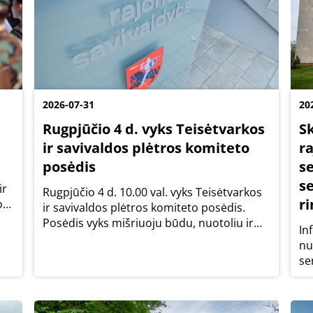
2026-07-31
20
Rugpjūčio 4 d. vyks Teisėtvarkos
S
ir savivaldos plėtros komiteto
r
posėdis
se
se
ir
Rugpjūčio 4 d. 10.00 val. vyks Teisėtvarkos
r
os
ir savivaldos plėtros komiteto posėdis.
Posėdis vyks mišriuoju būdu, nuotoliu ir
In
201 kab.
nu
se
(B
ap
se