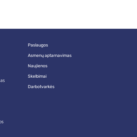
paslaugos
asmenų aptarnavimas
naujienos
skelbimai
mas
darbotvarkės
os