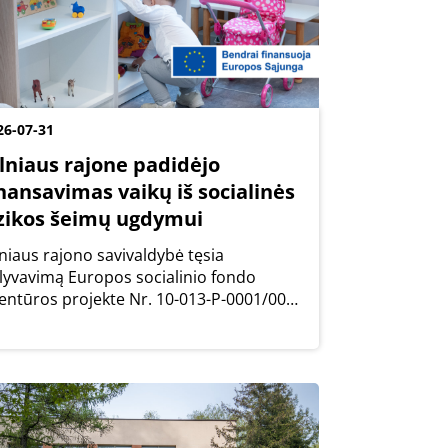
26-07-31
ilniaus rajone padidėjo
nansavimas vaikų iš socialinės
izikos šeimų ugdymui
lniaus rajono savivaldybė tęsia
lyvavimą Europos socialinio fondo
entūros projekte Nr. 10-013-P-0001/004
nkstyvojo ugdymo užtikrinimas vaikams
 socialinę riziką patiriančių šeimų“.
iciatyva orientuota į vieną jautriausių
suomenės...