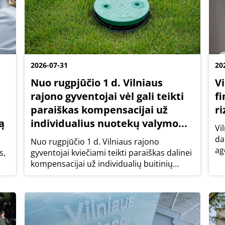
2026-07-31
20
Nuo rugpjūčio 1 d. Vilniaus
V
rajono gyventojai vėl gali teikti
fi
paraiškas kompensacijai už
r
ą
individualius nuotekų valymo...
Vi
da
Nuo rugpjūčio 1 d. Vilniaus rajono
ag
s,
gyventojai kviečiami teikti paraiškas dalinei
„A
kompensacijai už individualių buitinių
iš
nuotekų valymo įrenginių įsigijimą ir
In
įrengimą. Savivaldybė tęsia paramos
vi
programą, skirtą gyventojams, kurie neturi
galimybės...