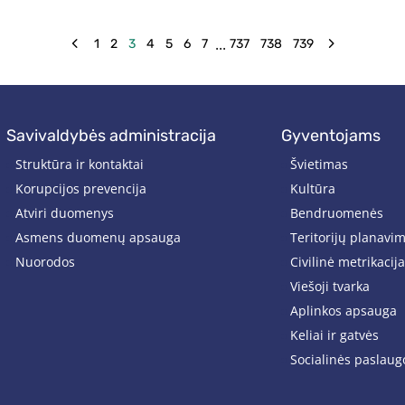
saugesniam ir patogesniam...
...
1
2
3
4
5
6
7
737
738
739
savivaldybės administracija
gyventojams
Struktūra ir kontaktai
Švietimas
Korupcijos prevencija
Kultūra
Atviri duomenys
Bendruomenės
Asmens duomenų apsauga
Teritorijų planavi
Nuorodos
Civilinė metrikacija
Viešoji tvarka
Aplinkos apsauga
Keliai ir gatvės
Socialinės paslaug