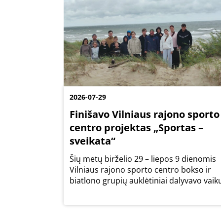
2026-07-29
Finišavo Vilniaus rajono sporto
centro projektas „Sportas –
sveikata“
Šių metų birželio 29 – liepos 9 dienomis
Vilniaus rajono sporto centro bokso ir
biatlono grupių auklėtiniai dalyvavo vaik
socializacijos programoje „Sportas –
sveikata“.