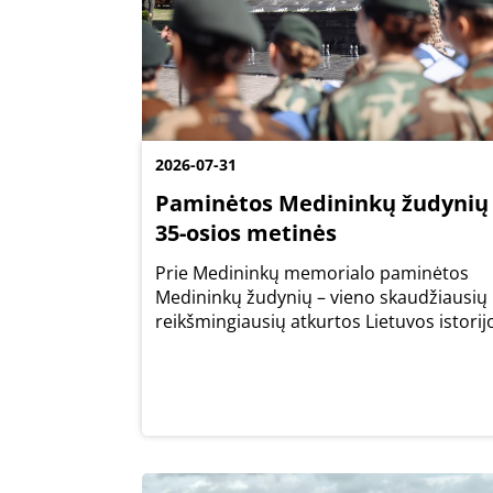
2026-07-31
Paminėtos Medininkų žudynių
35-osios metinės
Prie Medininkų memorialo paminėtos
Medininkų žudynių – vieno skaudžiausių 
reikšmingiausių atkurtos Lietuvos istorij
įvykių – 35-osios metinės. Pagerbti
žuvusiųjų atminimą susirinko Lietuvos
valstybės vadovai, istorijos liudininkai,...