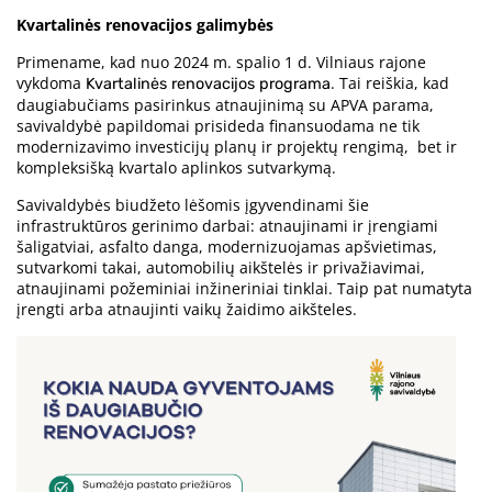
Kvartalinės renovacijos galimybės
Primename, kad nuo 2024 m. spalio 1 d. Vilniaus rajone
vykdoma
. Tai reiškia, kad
Kvartalinės renovacijos programa
daugiabučiams pasirinkus atnaujinimą su APVA parama,
savivaldybė papildomai prisideda finansuodama ne tik
modernizavimo investicijų planų ir projektų rengimą, bet ir
kompleksišką kvartalo aplinkos sutvarkymą.
Savivaldybės biudžeto lėšomis įgyvendinami šie
infrastruktūros gerinimo darbai: atnaujinami ir įrengiami
šaligatviai, asfalto danga, modernizuojamas apšvietimas,
sutvarkomi takai, automobilių aikštelės ir privažiavimai,
atnaujinami požeminiai inžineriniai tinklai. Taip pat numatyta
įrengti arba atnaujinti vaikų žaidimo aikšteles.