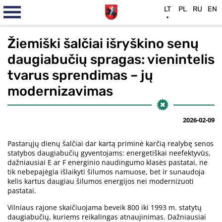
LT
PL
RU
EN
Žiemiški šalčiai išryškino senų
daugiabučių spragas: vienintelis
tvarus sprendimas – jų
modernizavimas
2026-02-09
Pastarųjų dienų šalčiai dar kartą priminė karčią realybę senos
statybos daugiabučių gyventojams: energetiškai neefektyvūs,
dažniausiai E ar F energinio naudingumo klasės pastatai, ne
tik nebepajėgia išlaikyti šilumos namuose, bet ir sunaudoja
kelis kartus daugiau šilumos energijos nei modernizuoti
pastatai.
Vilniaus rajone skaičiuojama beveik 800 iki 1993 m. statytų
daugiabučių, kuriems reikalingas atnaujinimas. Dažniausiai