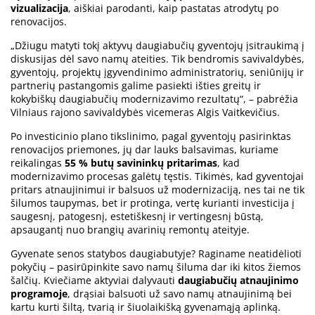
vizualizacija
, aiškiai parodanti, kaip pastatas atrodytų po
renovacijos.
„Džiugu matyti tokį aktyvų daugiabučių gyventojų įsitraukimą į
diskusijas dėl savo namų ateities. Tik bendromis savivaldybės,
gyventojų, projektų įgyvendinimo administratorių, seniūnijų ir
partnerių pastangomis galime pasiekti išties greitų ir
kokybiškų daugiabučių modernizavimo rezultatų“, – pabrėžia
Vilniaus rajono savivaldybės vicemeras Algis Vaitkevičius.
Po investicinio plano tikslinimo, pagal gyventojų pasirinktas
renovacijos priemones, jų dar lauks balsavimas, kuriame
reikalingas
55 % butų savininkų pritarimas
, kad
modernizavimo procesas galėtų tęstis. Tikimės, kad gyventojai
pritars atnaujinimui ir balsuos už modernizaciją, nes tai ne tik
šilumos taupymas, bet ir protinga, vertę kurianti investicija į
saugesnį, patogesnį, estetiškesnį ir vertingesnį būstą,
apsaugantį nuo brangių avarinių remontų ateityje.
Gyvenate senos statybos daugiabutyje? Raginame neatidėlioti
pokyčių – pasirūpinkite savo namų šiluma dar iki kitos žiemos
šalčių. Kviečiame aktyviai dalyvauti
daugiabučių atnaujinimo
programoje
, drąsiai balsuoti už savo namų atnaujinimą bei
kartu kurti šiltą, tvarią ir šiuolaikišką gyvenamąją aplinką.