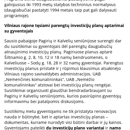
galiojusius iki 1993 metų statybos techninius normatyvus
(daugiabučiai pastatyti 1994 metais taip pat gali dalyvauti
programoje).
Vilniaus rajone tęsiami parengtų investicijų planų aptarimai
su gyventojais
Sausio pabaigoje Pagirių ir Kalvelių seniūnijose surengti dar
du susitikimai su gyventojais dėl parengtų daugiabučių
atnaujinimo investicijų planų. Pagiriuose planus aptarė
Šiltnamio g. 2, 8, 10, 12 ir 18 namų bendruomenės, o
Kalveliuose – Sodų g. 18, 28 ir 32 namų gyventojai. Parengtus
investicijų planus pristatė ir į rūpimus klausimus atsakinėjo
Vilniaus rajono savivaldybės administracijos, UAB
„Nemenčinės komunalininkas“, UAB „Nemėžio
komunalininkas“ atstovai bei investicijų planų rengėjai.
Susitikimai organizuoti glaudžiai bendradarbiaujant su
Pagirių ir Kalvelių seniūnijomis, kurios pasirūpino gyventojų
informavimu bei patalpomis diskusijoms.
Susitikimų metu gyventojams ne tik pristatyta renovacijos
nauda ir būtinybė, bet ir aptartas investicijų planas –
dokumentas, kuriame nurodyti visi būtini darbai ir jų kainos.
Gyventojams pateikti
du investicijų plano variantai
ir
namo