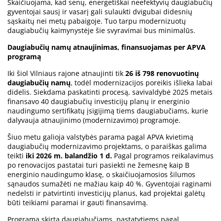
Skaičiuojama, kad senų, energetiškai neefektyvių daugiabučių
gyventojai sausį ir vasarį gali sulaukti dvigubai didesnių
sąskaitų nei metų pabaigoje. Tuo tarpu modernizuotų
daugiabučių kaimynystėje šie svyravimai bus minimalūs.
Daugiabučių namų atnaujinimas, finansuojamas per APVA
programą
Iki šiol Vilniaus rajone atnaujinti tik
26 iš 798 renovuotinų
daugiabučių namų
, todėl modernizacijos poreikis išlieka labai
didelis. Siekdama paskatinti procesą, savivaldybė 2025 metais
finansavo 40 daugiabučių investicijų planų ir energinio
naudingumo sertifikatų įsigijimą tiems daugiabučiams, kurie
dalyvauja atnaujinimo (modernizavimo) programoje.
Šiuo metu galioja valstybės parama pagal APVA kvietimą
daugiabučių modernizavimo projektams, o paraiškas galima
teikti
iki 2026 m. balandžio 1 d.
Pagal programos reikalavimus
po renovacijos pastatai turi pasiekti ne žemesnę kaip B
energinio naudingumo klasę, o skaičiuojamosios šilumos
sąnaudos sumažėti ne mažiau kaip 40 %. Gyventojai raginami
nedelsti ir patvirtinti investicijų planus, kad projektai galėtų
būti teikiami paramai ir gauti finansavimą.
Programa skirta daugiabučiams, pastatytiems pagal