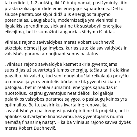
tai nedideli, 1–2 aukštų, iki 10 butų namai, pasižymintys itin
prasta izoliacija ir didelėmis energijos sąnaudomis. Dėl to
šiuose pastatuose slypi didžiulis energijos taupymo
potencialas. Daugiabučių modernizacija yra vienintelis
ilgalaikis sprendimas, siekiant ne tik sustabdyti energijos
eikvojimą, bet ir sumažinti augančias šildymo išlaidas.
Vilniaus rajono savivaldybės meras Robert Duchnevič
atkreipia dėmesį į galimybes, kurias suteikia savivaldybės ir
valstybės parama atnaujinant senus pastatus.
„Vilniaus rajono savivaldybė kasmet skiria gyventojams
subsidijas už suvartotą šilumos energiją, tačiau tai tik laikina
pagalba. Akivaizdu, kad seni daugiabučiai reikalauja pokyčių,
o renovacija yra vienintelis būdas ne tik gyventi šilčiau ir
patogiau, bet ir realiai sumažinti energijos sąnaudas ir
nuostolius. Raginu gyventojus neatidėlioti, kol galioja
palankios valstybės paramos sąlygos, o paslaugų kainos yra
optimalios. Be to, pasirinkus kvartalinę renovaciją,
savivaldybė yra pasirengusi pasirūpinti ne tik projekto, bet ir
aplinkos sutvarkymo finansavimu, kas gyventojams nuima
nemažą finansinę naštą“, – kalba Vilniaus rajono savivaldybės
meras Robert Duchnevič.