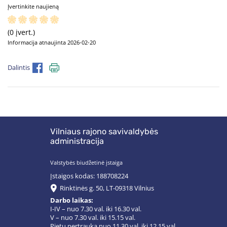
Įvertinkite naujieną
(0 įvert.)
Informacija atnaujinta 2026-02-20
Dalintis
Vilniaus rajono savivaldybės
administracija
Valstybės biudžetinė įstaiga
Įstaigos kodas: 188708224
Rinktinės g. 50, LT-09318 Vilnius
Darbo laikas:
I-IV – nuo 7.30 val. iki 16.30 val.
V – nuo 7.30 val. iki 15.15 val.
Pietų pertrauka nuo 11.30 val. iki 12.15 val.