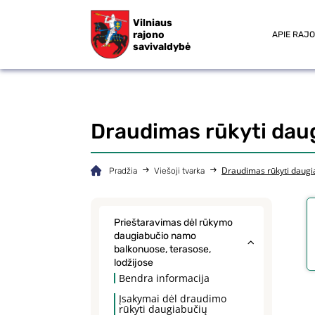
Vilniaus
rajono
APIE RAJ
savivaldybė
Draudimas rūkyti daug
Draudimas rūkyti daugi
Pradžia
Viešoji tvarka
Prieštaravimas dėl rūkymo
daugiabučio namo
balkonuose, terasose,
lodžijose
Bendra informacija
Įsakymai dėl draudimo
rūkyti daugiabučių