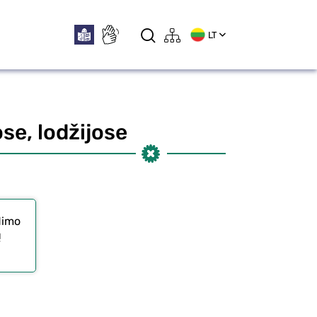
LT
e, lodžijose
dimo
ų