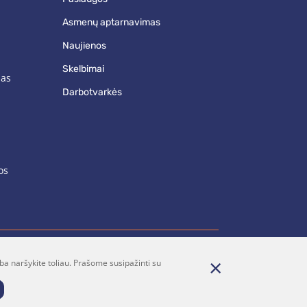
asmenų aptarnavimas
naujienos
skelbimai
mas
darbotvarkės
os
ba naršykite toliau. Prašome susipažinti su
renumerata
Parašykite mums