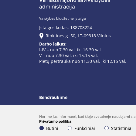
Vilniaus rajono savivaldybės
administracija
Valstybės biudžetinė įstaiga
Įstaigos kodas: 188708224
Rinktinės g. 50, LT-09318 Vilnius
Darbo laikas:
I-IV – nuo 7.30 val. iki 16.30 val.
V – nuo 7.30 val. iki 15.15 val.
Pietų pertrauka nuo 11.30 val. iki 12.15 val.
Bendraukime
Norime Jus informuoti, kad šioje svetainėje naudojami sla
(0 5)  275 1990
vrsa@vrsa.
.
Privatumo politika
Būtini
Funkciniai
Statistiniai