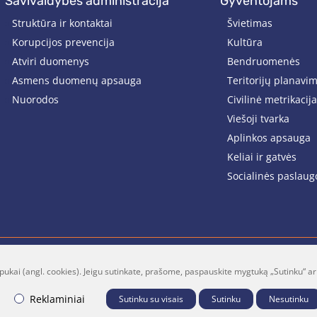
savivaldybės administracija
gyventojams
Struktūra ir kontaktai
Švietimas
Korupcijos prevencija
Kultūra
Atviri duomenys
Bendruomenės
Asmens duomenų apsauga
Teritorijų planavi
Nuorodos
Civilinė metrikacija
Viešoji tvarka
Aplinkos apsauga
Keliai ir gatvės
Socialinės paslaug
pukai (angl. cookies). Jeigu sutinkate, prašome, paspauskite mygtuką „Sutinku“ ar
lt
Facebook
Youtube
P
Reklaminiai
Sutinku su visais
Sutinku
Nesutinku