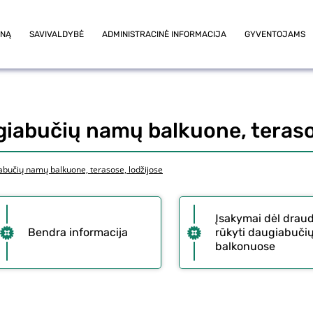
ONĄ
SAVIVALDYBĖ
ADMINISTRACINĖ INFORMACIJA
GYVENTOJAMS
iabučių namų balkuone, terasos
abučių namų balkuone, terasose, lodžijose
Įsakymai dėl drau
Bendra informacija
rūkyti daugiabuči
balkonuose