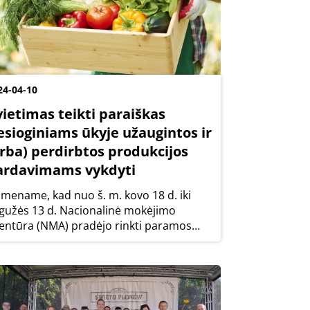
24-04-10
vietimas teikti paraiškas
iesioginiams ūkyje užaugintos ir
arba) perdirbtos produkcijos
ardavimams vykdyti
imename, kad nuo š. m. kovo 18 d. iki
gužės 13 d. Nacionalinė mokėjimo
entūra (NMA) pradėjo rinkti paramos
raiškas trumpoms tiekimo grandinėms
 vietos rinkoms skatinti vietos lygmeniu
gal supaprastintąją tvarką. Ši iniciatyva
eikia...