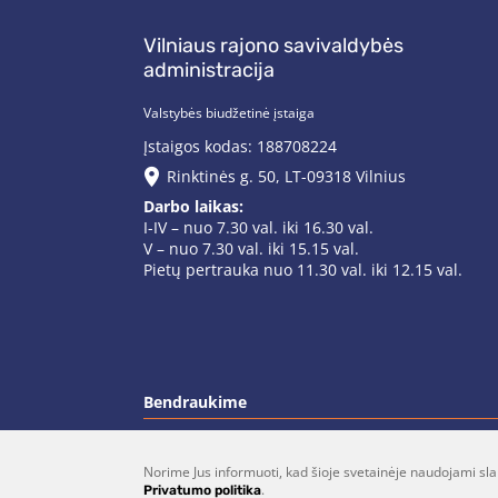
Vilniaus rajono savivaldybės
administracija
Valstybės biudžetinė įstaiga
Įstaigos kodas: 188708224
Rinktinės g. 50, LT-09318 Vilnius
Darbo laikas:
I-IV – nuo 7.30 val. iki 16.30 val.
V – nuo 7.30 val. iki 15.15 val.
Pietų pertrauka nuo 11.30 val. iki 12.15 val.
Bendraukime
Norime Jus informuoti, kad šioje svetainėje naudojami sla
(0 5)  275 1990
vrsa@vrsa.
.
Privatumo politika