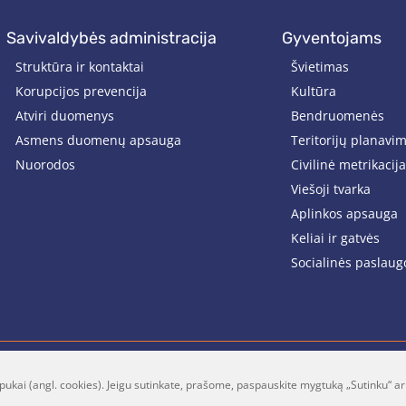
savivaldybės administracija
gyventojams
Struktūra ir kontaktai
Švietimas
Korupcijos prevencija
Kultūra
Atviri duomenys
Bendruomenės
Asmens duomenų apsauga
Teritorijų planavi
Nuorodos
Civilinė metrikacija
Viešoji tvarka
Aplinkos apsauga
Keliai ir gatvės
Socialinės paslaug
pukai (angl. cookies). Jeigu sutinkate, prašome, paspauskite mygtuką „Sutinku“ ar
lt
Facebook
Youtube
P