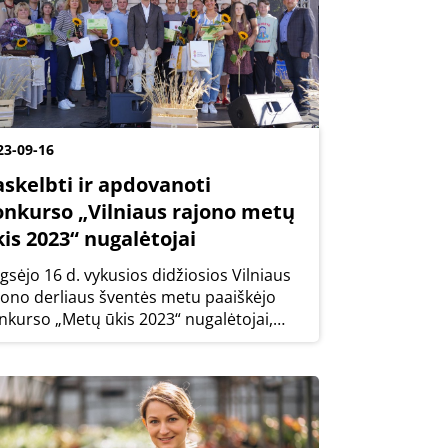
23-09-16
askelbti ir apdovanoti
onkurso „Vilniaus rajono metų
is 2023“ nugalėtojai
gsėjo 16 d. vykusios didžiosios Vilniaus
jono derliaus šventės metu paaiškėjo
nkurso „Metų ūkis 2023“ nugalėtojai,
rie už savo iniciatyvumą, pasiekimus
irtingose ūkininkavimo srityse bei
ektyvią veiklą buvo įvertinti ir
dovanoti...