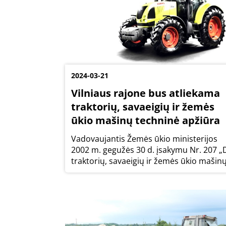
2024-03-21
Vilniaus rajone bus atliekama
traktorių, savaeigių ir žemės
ūkio mašinų techninė apžiūra
Vadovaujantis Žemės ūkio ministerijos
2002 m. gegužės 30 d. įsakymu Nr. 207 „
traktorių, savaeigių ir žemės ūkio mašin
bei jų priekabų techninės apžiūros tvark
2024 metų balandžio ir gegužės mėnesia
Vilniaus rajono seniūnijose bus...