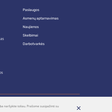
paslaugos
asmenų aptarnavimas
naujienos
skelbimai
mas
darbotvarkės
os
ba naršykite toliau. Prašome susipažinti su
renumerata
Parašykite mums