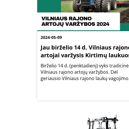
2024-05-09
Jau birželio 14 d. Vilniaus rajon
artojai varžysis Kirtimų laukuo
Birželio 14 d. (penktadienį) vyks tradicinė
Vilniaus rajono artojų varžybos. Dėl
geriausio Vilniaus rajono laukų vagojimo
meistro titulo dalyviai šiemet varžysis
Kirtimų kaime, Lavoriškių seniūnijoje.
Kviečiame dalyvauti!