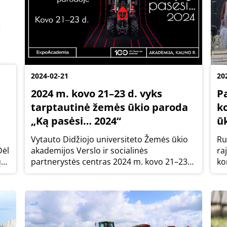
2024-02-21
20
2024 m. kovo 21–23 d. vyks
P
tarptautinė žemės ūkio paroda
k
„Ką pasėsi… 2024“
ūk
Vytauto Didžiojo universiteto Žemės ūkio
Ru
Dėl
akademijos Verslo ir socialinės
ra
ų
partnerystės centras 2024 m. kovo 21–23
ko
os“
d. organizuoja tarptautinę žemės ūkio
ku
is
parodą „Ką pasėsi… 2024“.
sk
ef
ap