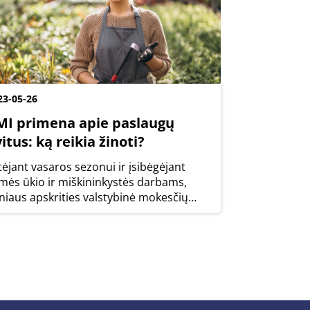
23-05-26
MI primena apie paslaugų
itus: ką reikia žinoti?
tėjant vasaros sezonui ir įsibėgėjant
mės ūkio ir miškininkystės darbams,
lniaus apskrities valstybinė mokesčių
spekcija (Vilniaus AVMI) primena
ventojams, kaip teisingai įforminti
slaugas, teikiamas pagal Žemės ūkio ir
škininkystės...