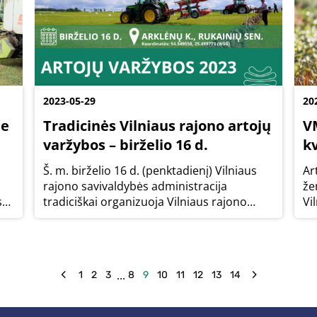
2023-05-29
20
ne
Tradicinės Vilniaus rajono artojų
V
varžybos – birželio 16 d.
kv
Š. m. birželio 16 d. (penktadienį) Vilniaus
Ar
rajono savivaldybės administracija
že
s
tradiciškai organizuoja Vilniaus rajono
Vi
artojų varžybas ir noraginių skutikų
in
demonstraciją. Geriausių Vilniaus rajono
gy
laukų vagojimo meistrų varžybos šiemet
pa
vyks...
mi
...
1
2
3
8
9
10
11
12
13
14