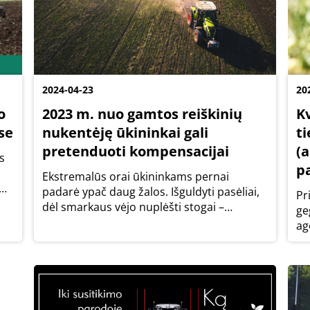
2024-04-23
20
o
2023 m. nuo gamtos reiškinių
K
se
nukentėję ūkininkai gali
t
pretenduoti kompensacijai
(
s
p
Ekstremalūs orai ūkininkams pernai
padarė ypač daug žalos. Išguldyti pasėliai,
Pr
dėl smarkaus vėjo nuplėšti stogai –
ge
praėjusių metų padarinius dar šiemet
ag
jaučia daugybė šalies ūkių.
pa
ir
pa
sut