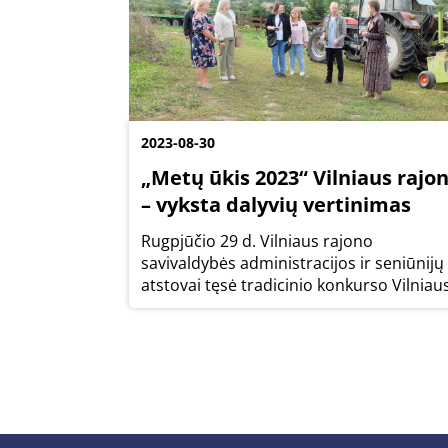
2023-08-30
„Metų ūkis 2023“ Vilniaus rajo
– vyksta dalyvių vertinimas
Rugpjūčio 29 d. Vilniaus rajono
savivaldybės administracijos ir seniūnijų
atstovai tęsė tradicinio konkurso Vilniau
rajono metų ūkis 2023 dalyvių vertinimą.