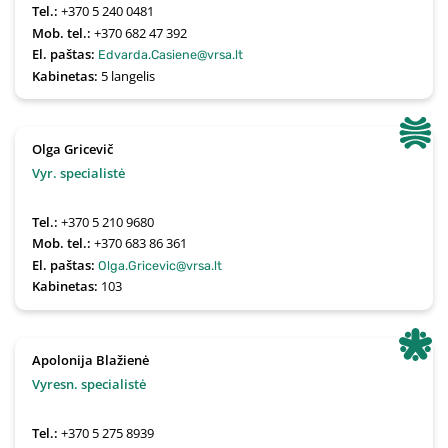
Tel.:
+370 5 240 0481
Mob. tel.:
+370 682 47 392
El. paštas:
Edvarda.Casiene@vrsa.lt
Kabinetas:
5 langelis
Olga Gricevič
Vyr. specialistė
Tel.:
+370 5 210 9680
Mob. tel.:
+370 683 86 361
El. paštas:
Olga.Gricevic@vrsa.lt
Kabinetas:
103
Apolonija Blažienė
Vyresn. specialistė
Tel.:
+370 5 275 8939