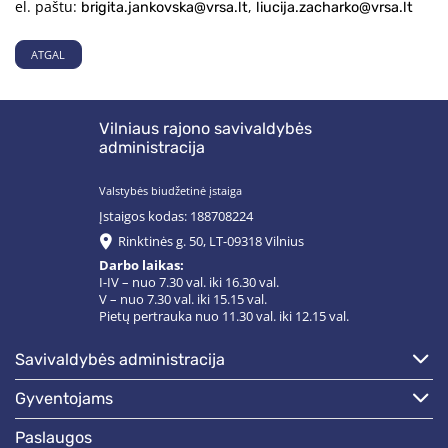
el. paštu:
,
brigita.jankovska@vrsa.lt
liucija.zacharko@vrsa.lt
ATGAL
Vilniaus rajono savivaldybės
administracija
Valstybės biudžetinė įstaiga
Įstaigos kodas: 188708224
Rinktinės g. 50, LT-09318 Vilnius
Darbo laikas:
I-IV – nuo 7.30 val. iki 16.30 val.
V – nuo 7.30 val. iki 15.15 val.
Pietų pertrauka nuo 11.30 val. iki 12.15 val.
savivaldybės administracija
gyventojams
paslaugos