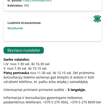
El. paštas:
Lilija.Zinenko@vrsa.lt
Kabinetas:
103
Liudmila Krasnomovec
Muzikantė
Skyriaus nuostatai
Darbo valandos:
I-IV nuo 7.30 val. iki 16.30 val.
V nuo 7.30 val. iki 15.15 val.
Pietų pertrauka
nuo 11.30 val. iki 12.15 val. Dėl priėmimo,
konsultacijų teikimo asmenys gali kreiptis iš anksto ir būti
užrašomi telefonu, el. paštu arba atvykę į savivaldybę.
Interesantai priimami pirmame aukšte –
5 langelyje.
Informacija ir konsultacijos gyventojams teikiamos
paskambinus telefonais: +370 5 275 0502, +370 5 275 8939 bei