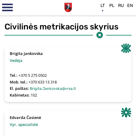
LT
PL
RU
EN
Civilinės metrikacijos skyrius
Brigita Jankovska
Vedėja
Tel.:
+370 5 275 0502
Mob. tel.:
+370 633 13 318
El. paštas:
Brigita.Jankovska@vrsa.lt
Kabinetas:
102
Edvarda Časienė
Vyr. specialistė