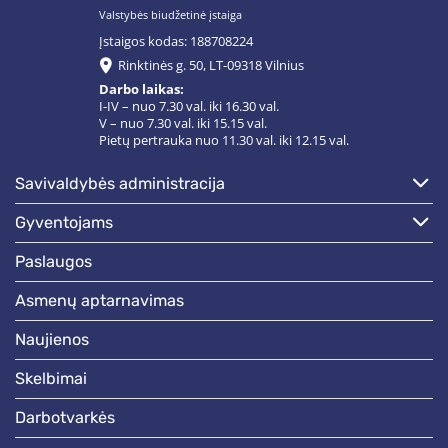
Valstybės biudžetinė įstaiga
Įstaigos kodas: 188708224
Rinktinės g. 50, LT-09318 Vilnius
Darbo laikas:
I-IV – nuo 7.30 val. iki 16.30 val.
V – nuo 7.30 val. iki 15.15 val.
Pietų pertrauka nuo 11.30 val. iki 12.15 val.
savivaldybės administracija
gyventojams
paslaugos
asmenų aptarnavimas
naujienos
skelbimai
darbotvarkės