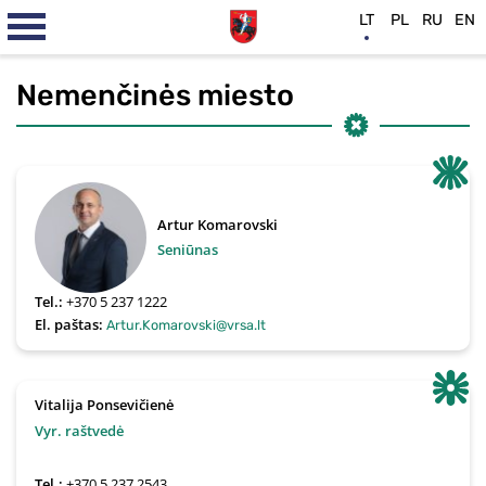
LT
PL
RU
EN
Nemenčinės miesto
Artur Komarovski
Seniūnas
Tel.:
+370 5 237 1222
El. paštas:
Artur.Komarovski@vrsa.lt
Vitalija Ponsevičienė
Vyr. raštvedė
Tel.:
+370 5 237 2543