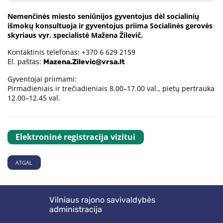
Nemenčinės miesto seniūnijos gyventojus dėl socialinių
išmokų konsultuoja ir gyventojus priima Socialinės gerovės
skyriaus vyr. specialistė Mažena Žilevič.
Kontaktinis telefonas: +370 6 629 2159
El. paštas:
Mazena.Zilevic@vrsa.lt
Gyventojai priimami:
Pirmadieniais ir trečiadieniais 8.00–17.00 val., pietų pertrauka
12.00–12.45 val.
Elektroninė registracija vizitui
ATGAL
Vilniaus rajono savivaldybės
administracija