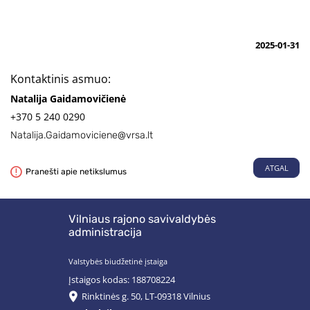
2025-01-31
Kontaktinis asmuo:
Natalija Gaidamovičienė
+370 5 240 0290
Natalija.Gaidamoviciene@vrsa.lt
ATGAL
Pranešti apie netikslumus
Vilniaus rajono savivaldybės
administracija
Valstybės biudžetinė įstaiga
Įstaigos kodas: 188708224
Rinktinės g. 50, LT-09318 Vilnius