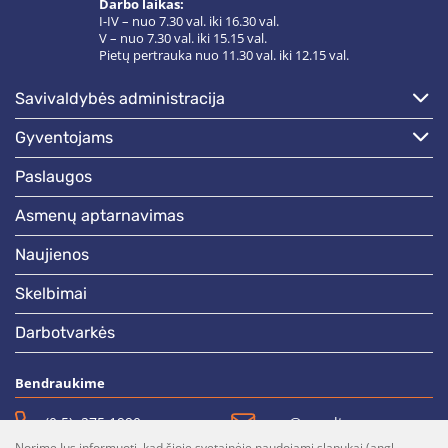
Darbo laikas:
I-IV – nuo 7.30 val. iki 16.30 val.
V – nuo 7.30 val. iki 15.15 val.
Pietų pertrauka nuo 11.30 val. iki 12.15 val.
savivaldybės administracija
gyventojams
paslaugos
asmenų aptarnavimas
naujienos
skelbimai
darbotvarkės
Bendraukime
(0 5)  275 1990
vrsa@vrsa.lt
Norime Jus informuoti, kad šioje svetainėje naudojami slapukai (angl.