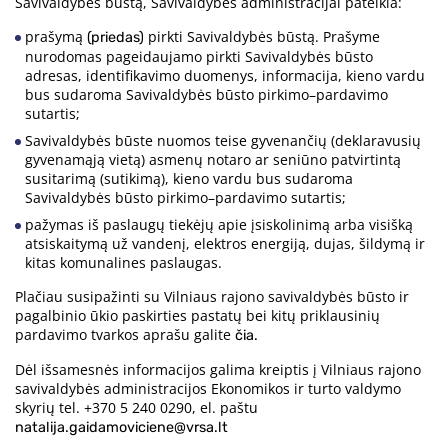
Savivaldybės būstą, Savivaldybės administracijai pateikia:
prašymą
pirkti Savivaldybės būstą. Prašyme
(priedas)
nurodomas pageidaujamo pirkti Savivaldybės būsto
adresas, identifikavimo duomenys, informacija, kieno vardu
bus sudaroma Savivaldybės būsto pirkimo–pardavimo
sutartis;
Savivaldybės būste nuomos teise gyvenančių (deklaravusių
gyvenamąją vietą) asmenų notaro ar seniūno patvirtintą
susitarimą (sutikimą), kieno vardu bus sudaroma
Savivaldybės būsto pirkimo–pardavimo sutartis;
pažymas iš paslaugų tiekėjų apie įsiskolinimą arba visišką
atsiskaitymą už vandenį, elektros energiją, dujas, šildymą ir
kitas komunalines paslaugas.
Plačiau susipažinti su Vilniaus rajono savivaldybės būsto ir
pagalbinio ūkio paskirties pastatų bei kitų priklausinių
pardavimo tvarkos aprašu galite
čia.
Dėl išsamesnės informacijos galima kreiptis į Vilniaus rajono
savivaldybės administracijos Ekonomikos ir turto valdymo
skyrių tel. +370 5 240 0290, el. paštu
natalija.gaidamoviciene@vrsa.lt