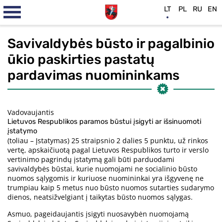
LT
PL
RU
EN
Savivaldybės būsto ir pagalbinio
ūkio paskirties pastatų
pardavimas nuomininkams
Vadovaujantis
Lietuvos Respublikos paramos būstui įsigyti ar išsinuomoti
įstatymo
(toliau – Įstatymas) 25 straipsnio 2 dalies 5 punktu, už rinkos
vertę, apskaičiuotą pagal Lietuvos Respublikos turto ir verslo
vertinimo pagrindų įstatymą gali būti parduodami
savivaldybės būstai, kurie nuomojami ne socialinio būsto
nuomos sąlygomis ir kuriuose nuomininkai yra išgyvenę ne
trumpiau kaip 5 metus nuo būsto nuomos sutarties sudarymo
dienos, neatsižvelgiant į taikytas būsto nuomos sąlygas.
Asmuo, pageidaujantis įsigyti nuosavybėn nuomojamą