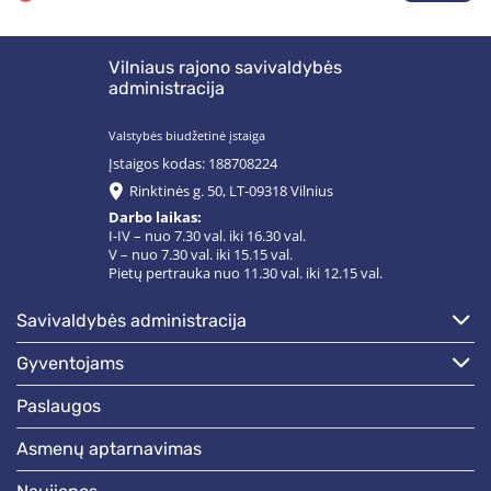
Vilniaus rajono savivaldybės
administracija
Valstybės biudžetinė įstaiga
Įstaigos kodas: 188708224
Rinktinės g. 50, LT-09318 Vilnius
Darbo laikas:
I-IV – nuo 7.30 val. iki 16.30 val.
V – nuo 7.30 val. iki 15.15 val.
Pietų pertrauka nuo 11.30 val. iki 12.15 val.
savivaldybės administracija
gyventojams
paslaugos
asmenų aptarnavimas