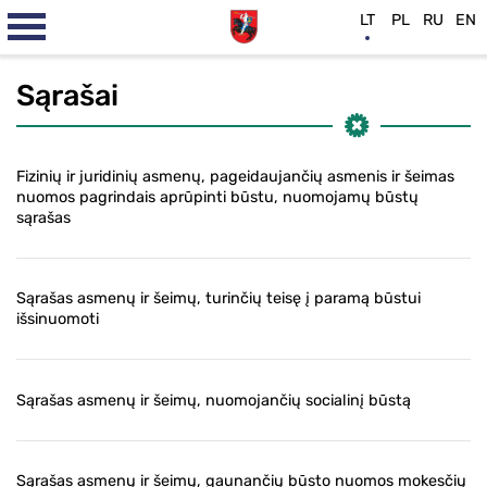
LT
PL
RU
EN
Sąrašai
Fizinių ir juridinių asmenų, pageidaujančių asmenis ir šeimas
nuomos pagrindais aprūpinti būstu, nuomojamų būstų
sąrašas
Sąrašas asmenų ir šeimų, turinčių teisę į paramą būstui
išsinuomoti
Sąrašas asmenų ir šeimų, nuomojančių socialinį būstą
Sąrašas asmenų ir šeimų, gaunančių būsto nuomos mokesčių