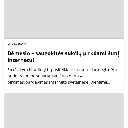
2021-04-12
Dėmesio – saugokitės sukčių pirkdami šunį
internetu!
Sukčiai yra išradingi ir pasitelkia vis naujų, dar negirdėtų,
būdų. Vieni populiariausių šiuo metu –
pirkimas/pardavimas interneto svetainėse. Viename
populiariausių skelbimų portalų (www.skelbiu.lt)
parduodami įvairūs buities daiktai, tuo tarpu...