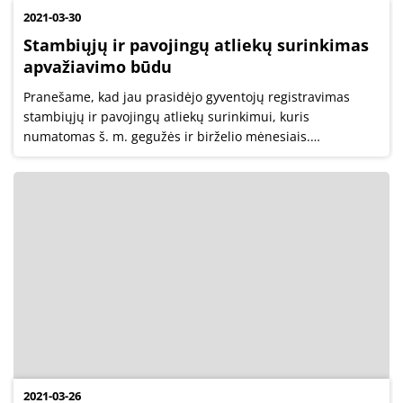
2021-03-30
Stambiųjų ir pavojingų atliekų surinkimas
apvažiavimo būdu
Pranešame, kad jau prasidėjo gyventojų registravimas
stambiųjų ir pavojingų atliekų surinkimui, kuris
numatomas š. m. gegužės ir birželio mėnesiais.
Primename, kad nebelieka surinkimo punktų, o minėtos
atliekos bus surenkamos atvažiavus pas iš...
2021-03-26