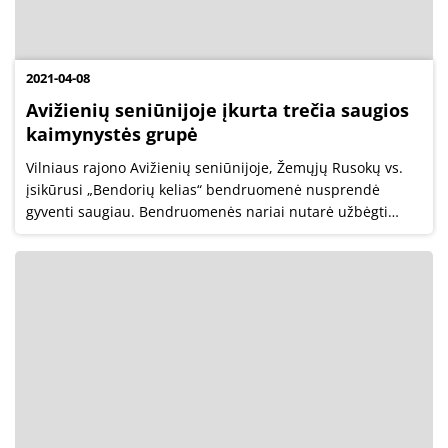
2021-04-08
Avižienių seniūnijoje įkurta trečia saugios
kaimynystės grupė
Vilniaus rajono Avižienių seniūnijoje, Žemųjų Rusokų vs.
įsikūrusi „Bendorių kelias“ bendruomenė nusprendė
gyventi saugiau. Bendruomenės nariai nutarė užbėgti
galimoms nelaimėms ir nusikaltimams už akių ir susiburti
į saugios kaimynystės grupę....