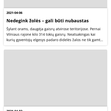
2021-04-06
Nedegink žolės – gali būti nubaustas
Šylant orams, daugėja gaisrų atvirose teritorijose. Pernai
Vilniaus rajone kilo 314 tokių gaisrų. Neatsakingas kai
kurių gyventojų elgesys padaro didelės žalos ne tik gamtai,
bet ir jiems patiems, nes neretai deginat žolę liepsnos
išplinta į...