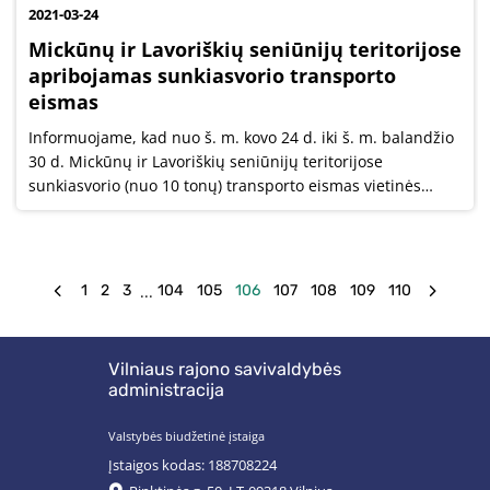
2021-03-24
Mickūnų ir Lavoriškių seniūnijų teritorijose
apribojamas sunkiasvorio transporto
eismas
Informuojame, kad nuo š. m. kovo 24 d. iki š. m. balandžio
30 d. Mickūnų ir Lavoriškių seniūnijų teritorijose
sunkiasvorio (nuo 10 tonų) transporto eismas vietinės
reikšmės keliuose bus apribotas.
...
1
2
3
104
105
106
107
108
109
110
Vilniaus rajono savivaldybės
administracija
Valstybės biudžetinė įstaiga
Įstaigos kodas: 188708224