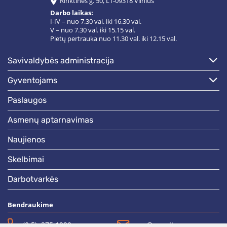
Rinktinės g. 50, LT-09318 Vilnius
Darbo laikas:
I-IV – nuo 7.30 val. iki 16.30 val.
V – nuo 7.30 val. iki 15.15 val.
Pietų pertrauka nuo 11.30 val. iki 12.15 val.
savivaldybės administracija
gyventojams
paslaugos
asmenų aptarnavimas
naujienos
skelbimai
darbotvarkės
Bendraukime
(0 5)  275 1990
vrsa@vrsa.lt