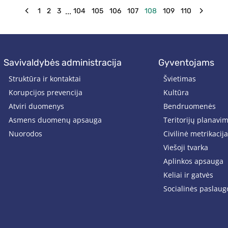
finansuojamą...
...
1
2
3
104
105
106
107
108
109
110
savivaldybės administracija
gyventojams
Struktūra ir kontaktai
Švietimas
Korupcijos prevencija
Kultūra
Atviri duomenys
Bendruomenės
Asmens duomenų apsauga
Teritorijų planavi
Nuorodos
Civilinė metrikacija
Viešoji tvarka
Aplinkos apsauga
Keliai ir gatvės
Socialinės paslaug