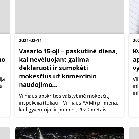
2021-02-11
20
Vasario 15-oji – paskutinė diena,
K
no
kai nevėluojant galima
a
deklaruoti ir sumokėti
v
mokesčius už komercinio
ija
Vi
naudojimo...
s
in
in
Vilniaus apskrities valstybinė mokesčių
ga
inspekcija (toliau – Vilniaus AVMI) primena,
.
įv
kad gyventojai ir įmonės, 2020 metais
...
Ka
turėję ir/ ar įsigiję komercinio naudojimo
vy
nekilnojamojo turto iki vasario 15 dienos
turi pateikti Nekilnojamojo turto...