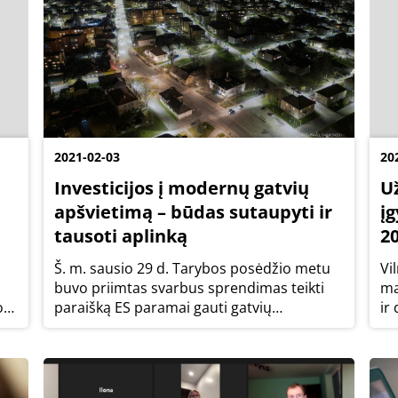
2021-02-03
20
Investicijos į modernų gatvių
U
apšvietimą – būdas sutaupyti ir
į
tausoti aplinką
2
Š. m. sausio 29 d. Tarybos posėdžio metu
Vi
buvo priimtas svarbus sprendimas teikti
ma
o
paraišką ES paramai gauti gatvių
ir
apšvietimo modernizavimo Vilniaus rajono
me
savivaldybėje II etapui įgyvendinti. I-ojo
pr
ti
etapo finansavimo sutartis su Lietuvos
už
verslo...
20