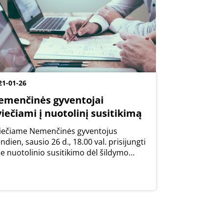
21-01-26
emenčinės gyventojai
iečiami į nuotolinį susitikimą
iečiame Nemenčinės gyventojus
andien, sausio 26 d., 18.00 val. prisijungti
ie nuotolinio susitikimo dėl šildymo
inų. Į Jums rūpimus klausimus atsakys
lniaus rajono savivaldybės
ministracijos ir UAB „Nemenčinės
munalininkas“ atstovai.