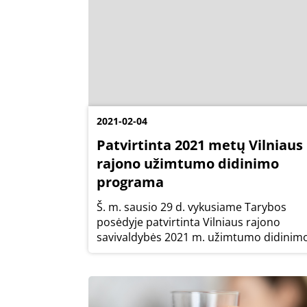
2021-02-04
Patvirtinta 2021 metų Vilniaus
rajono užimtumo didinimo
programa
Š. m. sausio 29 d. vykusiame Tarybos
posėdyje patvirtinta Vilniaus rajono
savivaldybės 2021 m. užimtumo didinim
programa, kurios pagrindinė paskirtis ir
tikslas – didinti Vilniaus rajono
savivaldybės gyventojų užimtumą, mažin
socialinę atskirtį...