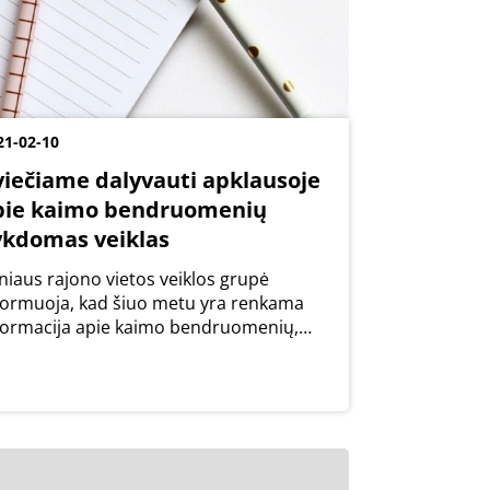
21-02-10
viečiame dalyvauti apklausoje
pie kaimo bendruomenių
ykdomas veiklas
lniaus rajono vietos veiklos grupė
formuoja, kad šiuo metu yra renkama
formacija apie kaimo bendruomenių,
mintojų, amatininkų ir kūrėjų vykdomas
airias veiklas ir kuriamus produktus. VšĮ
imo verslo ir rinkų plėtros agentūra
kdomos...