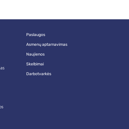
paslaugos
asmenų aptarnavimas
naujienos
skelbimai
mas
darbotvarkės
os