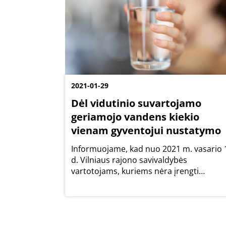
2021-01-29
Dėl vidutinio suvartojamo
geriamojo vandens kiekio
vienam gyventojui nustatymo
Informuojame, kad nuo 2021 m. vasario 
d. Vilniaus rajono savivaldybės
vartotojams, kuriems nėra įrengti
atsiskaitomieji geriamojo vandens ir (ar)
nuotekų apskaitos prietaisai, suvartoto
geriamojo vandens ir išleistų nuotekų
kiekis bus...