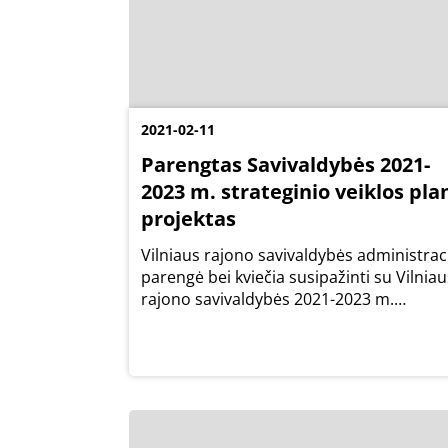
2021-02-11
Parengtas Savivaldybės 2021-
2023 m. strateginio veiklos pla
projektas
Vilniaus rajono savivaldybės administrac
parengė bei kviečia susipažinti su Vilniau
rajono savivaldybės 2021-2023 m.
strateginio veiklos plano projektu, kurį
planuojama svarstyti artimiausiame, š. m
vasario 26 d. Vilniaus rajono savivaldybės