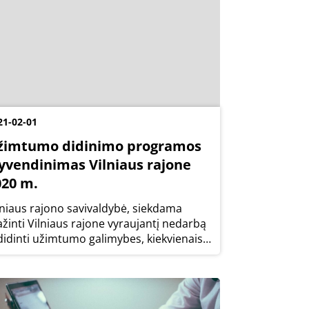
21-02-01
žimtumo didinimo programos
gyvendinimas Vilniaus rajone
020 m.
lniaus rajono savivaldybė, siekdama
žinti Vilniaus rajone vyraujantį nedarbą
 didinti užimtumo galimybes, kiekvienais
tais rengia Užimtumo didinimo
ogramą bei dalyvauja įgyvendinat
imtumo rėmimo priemones. Skelbiame
20 metų užimtumo...