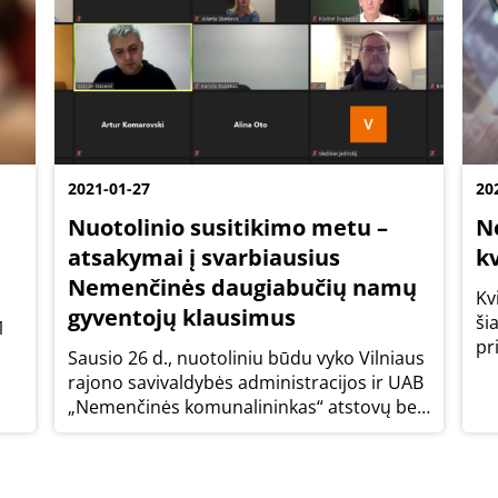
2021-01-27
20
Nuotolinio susitikimo metu –
N
atsakymai į svarbiausius
kv
Nemenčinės daugiabučių namų
Kv
gyventojų klausimus
ši
1
pr
Sausio 26 d., nuotoliniu būdu vyko Vilniaus
ka
rajono savivaldybės administracijos ir UAB
Vi
„Nemenčinės komunalininkas“ atstovų bei
ad
Nemenčinės gyventojų susitikimas, kurio
ko
metu gyventojams pristatyta aktuali
informacija apie savivaldybės