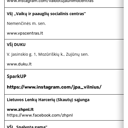
www.instagram.com/vaidotujaunimocentras
VšĮ „Vaikų ir paauglių socialinis centras”
Nemenčinės m. sen.
www.vpscentras.lt
VŠį DUKU
V. Jasinskio g. 1, Mozūriškių k., Zujūnų sen.
www.duku.lt
SparkUP
https://www.instagram.com/jpa_vilnius/
Lietuvos Lenkų Harcerių (Skautų) sąjunga
www.zhpnl.lt
https://www.facebook.com/zhpnl
VŠĮ „Spalvota gama“