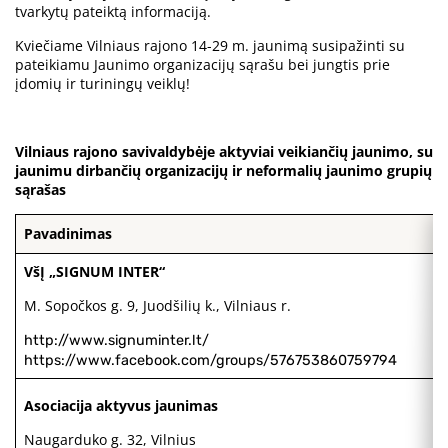
tvarkytų pateiktą informaciją.
Kviečiame Vilniaus rajono 14-29 m. jaunimą susipažinti su
pateikiamu Jaunimo organizacijų sąrašu bei jungtis prie
įdomių ir turiningų veiklų!
Vilniaus rajono savivaldybėje aktyviai veikiančių jaunimo, su
jaunimu dirbančių organizacijų ir neformalių jaunimo grupių
sąrašas
Pavadinimas
VšĮ „SIGNUM INTER“
M. Sopočkos g. 9, Juodšilių k., Vilniaus r.
http://www.signuminter.lt/
https://www.facebook.com/groups/576753860759794
Asociacija aktyvus jaunimas
Naugarduko g. 32, Vilnius