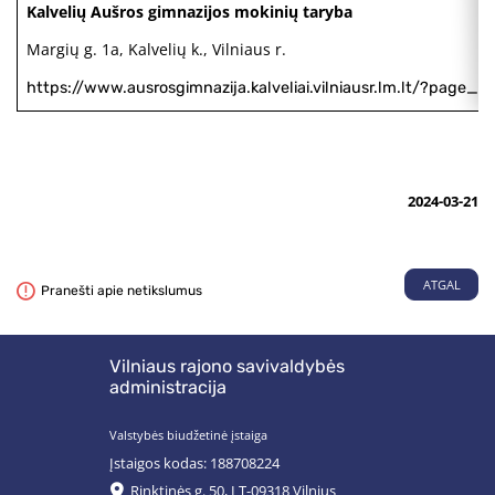
Kalvelių Aušros gimnazijos mokinių taryba
Margių g. 1a, Kalvelių k., Vilniaus r.
https://www.ausrosgimnazija.kalveliai.vilniausr.lm.lt/?page_i
2024-03-21
ATGAL
Pranešti apie netikslumus
Vilniaus rajono savivaldybės
administracija
Valstybės biudžetinė įstaiga
Įstaigos kodas: 188708224
Rinktinės g. 50, LT-09318 Vilnius