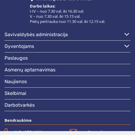
Darbo laikas:
I-IV – nuo 7.30 val. iki 16.30 val.
V – nuo 7.30 val. iki 15.15 val.
Pietų pertrauka nuo 11.30 val. iki 12.15 val.
savivaldybės administracija
gyventojams
paslaugos
asmenų aptarnavimas
naujienos
skelbimai
darbotvarkės
Bendraukime
(0 5)  275 1990
vrsa@vrsa.lt