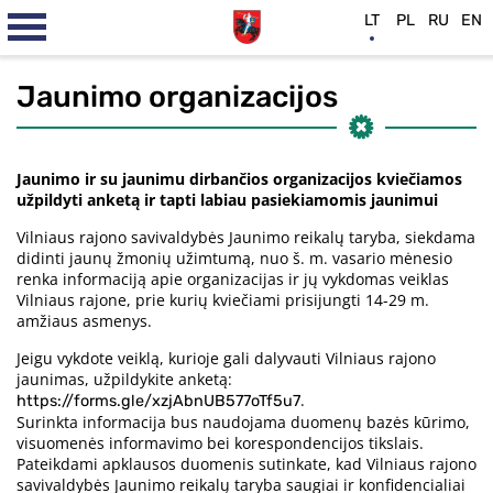
LT
PL
RU
EN
Jaunimo organizacijos
Jaunimo ir su jaunimu dirbančios organizacijos kviečiamos
užpildyti anketą ir tapti labiau pasiekiamomis jaunimui
Vilniaus rajono savivaldybės Jaunimo reikalų taryba, siekdama
didinti jaunų žmonių užimtumą, nuo š. m. vasario mėnesio
renka informaciją apie organizacijas ir jų vykdomas veiklas
Vilniaus rajone, prie kurių kviečiami prisijungti 14-29 m.
amžiaus asmenys.
Jeigu vykdote veiklą, kurioje gali dalyvauti Vilniaus rajono
jaunimas, užpildykite anketą:
.
https://forms.gle/xzjAbnUB577oTf5u7
Surinkta informacija bus naudojama duomenų bazės kūrimo,
visuomenės informavimo bei korespondencijos tikslais.
Pateikdami apklausos duomenis sutinkate, kad Vilniaus rajono
savivaldybės Jaunimo reikalų taryba saugiai ir konfidencialiai