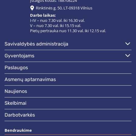
Įstaigos kodas: 188708224
Rinktinės g. 50, LT-09318 Vilnius
Darbo laikas:
I-IV – nuo 7.30 val. iki 16.30 val.
V – nuo 7.30 val. iki 15.15 val.
Pietų pertrauka nuo 11.30 val. iki 12.15 val.
savivaldybės administracija
gyventojams
paslaugos
asmenų aptarnavimas
naujienos
skelbimai
darbotvarkės
Bendraukime