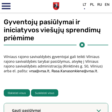
LT
PL
RU
EN
Gyventojų pasiūlymai ir
iniciatyvos viešųjų sprendimų
priėmime
Vilniaus rajono savivaldybės gyventojai gali teikti Vilniaus
rajono savivaldybės tarybai pasiūlymus, atvykę į Vilniaus
rajono savivaldybės administraciją (Rinktinės g. 50, Vilnius)
arba el. paštu:
,
.
vrsa@vrsa.lt
Rasa.Kanasonkiene@vrsa.lt
Išskleisti visus
Suskleisti visus
Gauti pasiūlymai