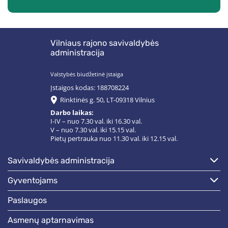
Vilniaus rajono savivaldybės
administracija
Valstybės biudžetinė įstaiga
Įstaigos kodas: 188708224
Rinktinės g. 50, LT-09318 Vilnius
Darbo laikas:
I-IV – nuo 7.30 val. iki 16.30 val.
V – nuo 7.30 val. iki 15.15 val.
Pietų pertrauka nuo 11.30 val. iki 12.15 val.
savivaldybės administracija
gyventojams
paslaugos
asmenų aptarnavimas