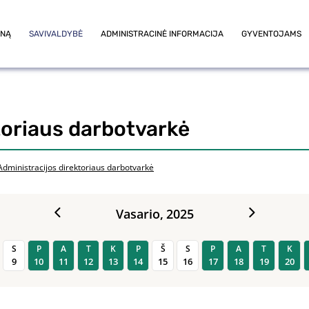
ONĄ
SAVIVALDYBĖ
ADMINISTRACINĖ INFORMACIJA
GYVENTOJAMS
toriaus darbotvarkė
Administracijos direktoriaus darbotvarkė
Vasario,
2025
S
P
A
T
K
P
Š
S
P
A
T
K
9
10
11
12
13
14
15
16
17
18
19
20