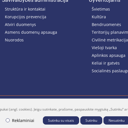
savivaldybės administracija
gyventojams
Struktūra ir kontaktai
Švietimas
Korupcijos prevencija
Kultūra
Atviri duomenys
Bendruomenės
Asmens duomenų apsauga
Teritorijų planavi
Nuorodos
Civilinė metrikacija
Viešoji tvarka
Aplinkos apsauga
Keliai ir gatvės
Socialinės paslaug
pukai (angl. cookies). Jeigu sutinkate, prašome, paspauskite mygtuką „Sutinku“ ar
lt
Facebook
Youtube
P
Reklaminiai
Sutinku su visais
Sutinku
Nesutinku