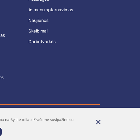
asmenų aptarnavimas
naujienos
skelbimai
mas
darbotvarkės
os
ba naršykite toliau. Prašome susipažinti su
renumerata
Parašykite mums