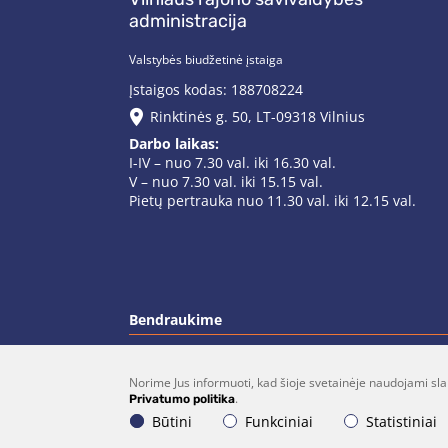
administracija
Valstybės biudžetinė įstaiga
Įstaigos kodas: 188708224
Rinktinės g. 50, LT-09318 Vilnius
Darbo laikas:
I-IV – nuo 7.30 val. iki 16.30 val.
V – nuo 7.30 val. iki 15.15 val.
Pietų pertrauka nuo 11.30 val. iki 12.15 val.
Bendraukime
Norime Jus informuoti, kad šioje svetainėje naudojami sla
(0 5)  275 1990
vrsa@vrsa.
.
Privatumo politika
Būtini
Funkciniai
Statistiniai