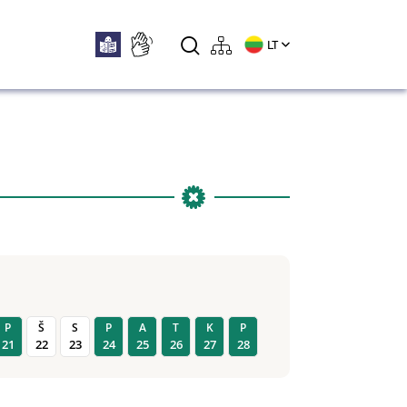
LT
P
Š
S
P
A
T
K
P
21
22
23
24
25
26
27
28