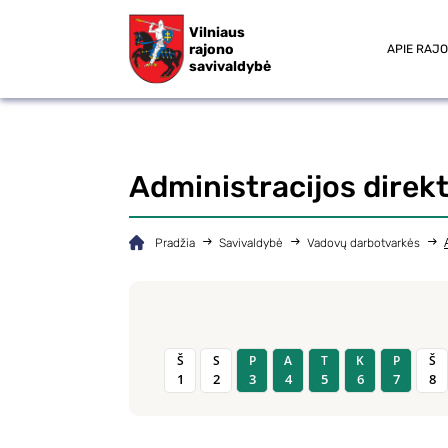
Vilniaus
rajono
APIE RAJ
savivaldybė
Administracijos direk
Pradžia
Savivaldybė
Vadovų darbotvarkės
Š
S
P
A
T
K
P
Š
1
2
3
4
5
6
7
8