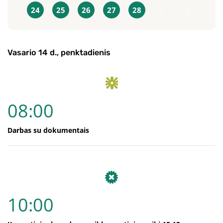
24
25
26
27
28
1
2
Vasario 14 d., penktadienis
08:00
Darbas su dokumentais
10:00