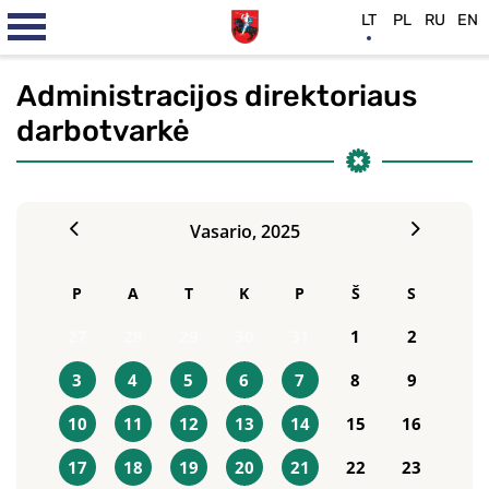
LT
PL
RU
EN
Administracijos direktoriaus
darbotvarkė
Vasario,
2025
P
A
T
K
P
Š
S
27
28
29
30
31
1
2
3
4
5
6
7
8
9
10
11
12
13
14
15
16
17
18
19
20
21
22
23