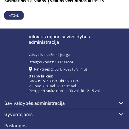
Kasmetinis sk. vadovų veiklos vertinimas iki 15:15
ATGAL
Vilniaus rajono savivaldybės
administracija
Valstybės biudžetinė įstaiga
Įstaigos kodas: 188708224
Rinktinės g. 50, LT-09318 Vilnius
Darbo laikas:
I-IV – nuo 7.30 val. iki 16.30 val.
V – nuo 7.30 val. iki 15.15 val.
Pietų pertrauka nuo 11.30 val. iki 12.15 val.
savivaldybės administracija
gyventojams
paslaugos