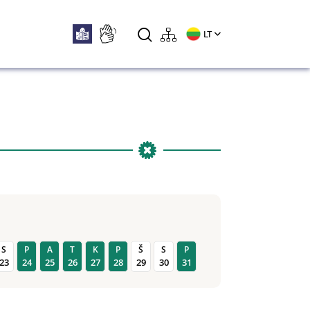
LT
S
P
A
T
K
P
Š
S
P
23
24
25
26
27
28
29
30
31