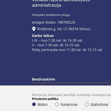
administracija
Valstybės biudžetinė įstaiga
Įstaigos kodas: 188708224
Rinktinės g. 50, LT-09318 Vilnius
Darbo laikas:
I-IV – nuo 7.30 val. iki 16.30 val.
V – nuo 7.30 val. iki 15.15 val.
Pietų pertrauka nuo 11.30 val. iki 12.15 val.
Bendraukime
Norime Jus informuoti, kad šioje svetainėje naudojami sla
(0 5)  275 1990
vrsa@vrsa.
.
Privatumo politika
Būtini
Funkciniai
Statistiniai