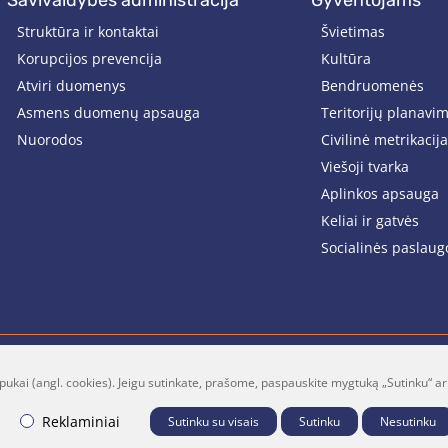
savivaldybės administracija
gyventojams
Struktūra ir kontaktai
Švietimas
Korupcijos prevencija
Kultūra
Atviri duomenys
Bendruomenės
Asmens duomenų apsauga
Teritorijų planavi
Nuorodos
Civilinė metrikacija
Viešoji tvarka
Aplinkos apsauga
Keliai ir gatvės
Socialinės paslaug
pukai (angl. cookies). Jeigu sutinkate, prašome, paspauskite mygtuką „Sutinku“ ar
lt
Facebook
Youtube
P
Reklaminiai
Sutinku su visais
Sutinku
Nesutinku