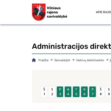
Vilniaus
rajono
APIE RAJ
savivaldybė
Administracijos direk
Pradžia
Savivaldybė
Vadovų darbotvarkės
Š
S
P
A
T
K
P
Š
S
1
2
3
4
5
6
7
8
9