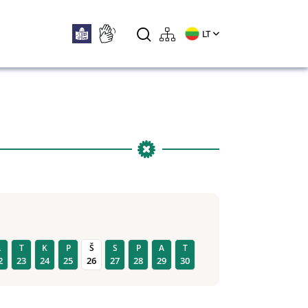
LT
A
T
K
P
Š
S
P
A
T
2
23
24
25
26
27
28
29
30