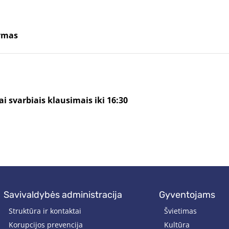
ymas
i svarbiais klausimais iki 16:30
savivaldybės administracija
gyventojams
Struktūra ir kontaktai
Švietimas
Korupcijos prevencija
Kultūra