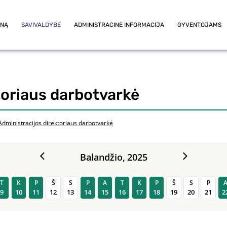
ONĄ
SAVIVALDYBĖ
ADMINISTRACINĖ INFORMACIJA
GYVENTOJAMS
toriaus darbotvarkė
Administracijos direktoriaus darbotvarkė
Balandžio,
2025
T
K
P
Š
S
P
A
T
K
P
Š
S
P
9
10
11
12
13
14
15
16
17
18
19
20
21
2