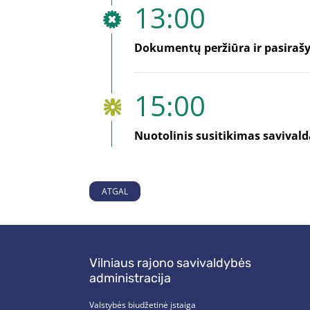
13:00
Dokumentų peržiūra ir pasiraš
15:00
Nuotolinis susitikimas savivalda
ATGAL
Vilniaus rajono savivaldybės
administracija
Valstybės biudžetinė įstaiga