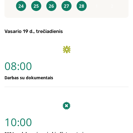
24
25
26
27
28
1
2
Vasario 19 d., trečiadienis
08:00
Darbas su dokumentais
10:00