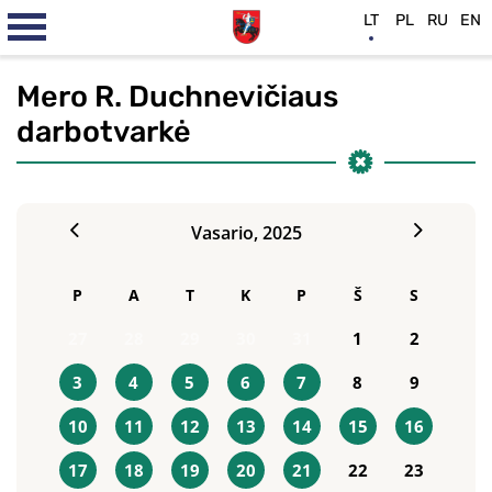
LT
PL
RU
EN
Mero R. Duchnevičiaus
darbotvarkė
Vasario,
2025
P
A
T
K
P
Š
S
27
28
29
30
31
1
2
3
4
5
6
7
8
9
10
11
12
13
14
15
16
17
18
19
20
21
22
23