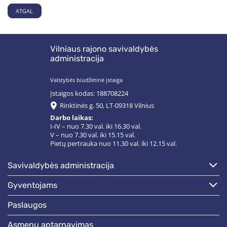
ATGAL
Vilniaus rajono savivaldybės
administracija
Valstybės biudžetinė įstaiga
Įstaigos kodas: 188708224
Rinktinės g. 50, LT-09318 Vilnius
Darbo laikas:
I-IV – nuo 7.30 val. iki 16.30 val.
V – nuo 7.30 val. iki 15.15 val.
Pietų pertrauka nuo 11.30 val. iki 12.15 val.
savivaldybės administracija
gyventojams
paslaugos
asmenų aptarnavimas