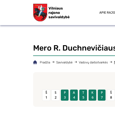
Vilniaus
rajono
APIE RAJ
savivaldybė
Mero R. Duchnevičiau
Pradžia
Savivaldybė
Vadovų darbotvarkės
Š
S
P
A
T
K
P
Š
1
2
3
4
5
6
7
8