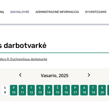
ONĄ
SAVIVALDYBĖ
ADMINISTRACINĖ INFORMACIJA
GYVENTOJAMS
s darbotvarkė
Mero R. Duchnevičiaus darbotvarkė
Vasario,
2025
S
P
A
T
K
P
Š
S
P
A
T
K
9
10
11
12
13
14
15
16
17
18
19
20