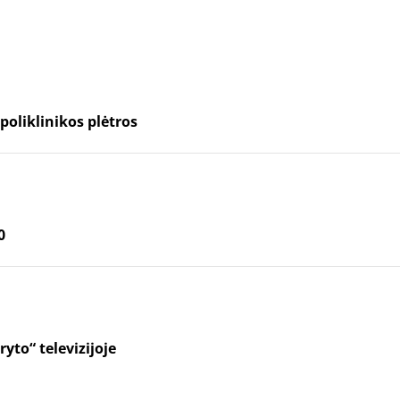
poliklinikos plėtros
0
yto“ televizijoje