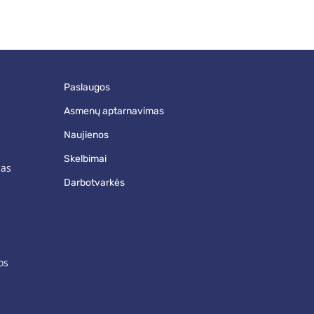
paslaugos
asmenų aptarnavimas
naujienos
skelbimai
mas
darbotvarkės
os