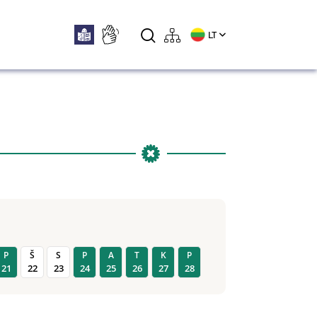
LT
P
Š
S
P
A
T
K
P
21
22
23
24
25
26
27
28