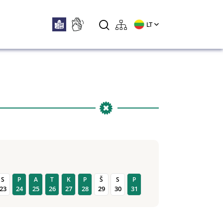
LT
S
P
A
T
K
P
Š
S
P
23
24
25
26
27
28
29
30
31