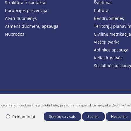
Struktūra ir kontaktai
Švietimas
Korupcijos prevencija
Kultūra
Atviri duomenys
Bendruomenės
Asmens duomenų apsauga
Teritorijų planavi
Nuorodos
Civilinė metrikacija
Viešoji tvarka
Aplinkos apsauga
Keliai ir gatvės
Socialinės paslaug
pukai (angl. cookies). Jeigu sutinkate, prašome, paspauskite mygtuką „Sutinku“ ar
lt
Facebook
Youtube
P
Reklaminiai
Sutinku su visais
Sutinku
Nesutinku
B "Fresh Media"