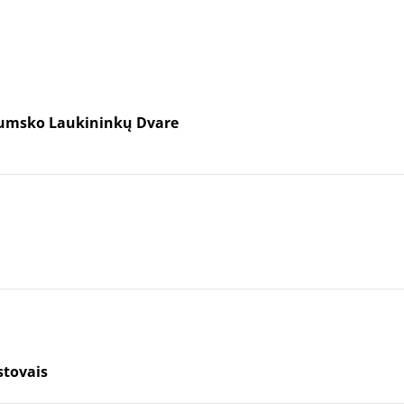
Šumsko Laukininkų Dvare
stovais