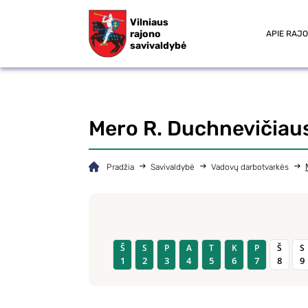
Vilniaus
rajono
APIE RAJ
savivaldybė
Mero R. Duchnevičiau
Pradžia
Savivaldybė
Vadovų darbotvarkės
Š
S
P
A
T
K
P
Š
S
1
2
3
4
5
6
7
8
9