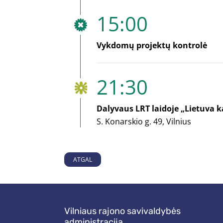
15:00
Vykdomų projektų kontrolė
21:30
Dalyvaus LRT laidoje „Lietuva k
S. Konarskio g. 49, Vilnius
ATGAL
Vilniaus rajono savivaldybės
administracija