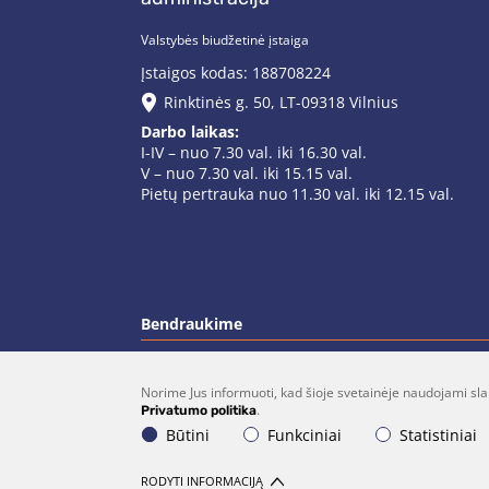
Valstybės biudžetinė įstaiga
Įstaigos kodas: 188708224
Rinktinės g. 50, LT-09318 Vilnius
Darbo laikas:
I-IV – nuo 7.30 val. iki 16.30 val.
V – nuo 7.30 val. iki 15.15 val.
Pietų pertrauka nuo 11.30 val. iki 12.15 val.
Bendraukime
Norime Jus informuoti, kad šioje svetainėje naudojami sla
(0 5)  275 1990
vrsa@vrsa.
.
Privatumo politika
Būtini
Funkciniai
Statistiniai
© 2026 Visos teisės saugomos. Sprendimas:
UA
RODYTI INFORMACIJĄ