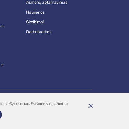
asmenų aptarnavimas
naujienos
skelbimai
mas
darbotvarkės
os
ba naršykite toliau. Prašome susipažinti su
renumerata
Parašykite mums
Dalintis