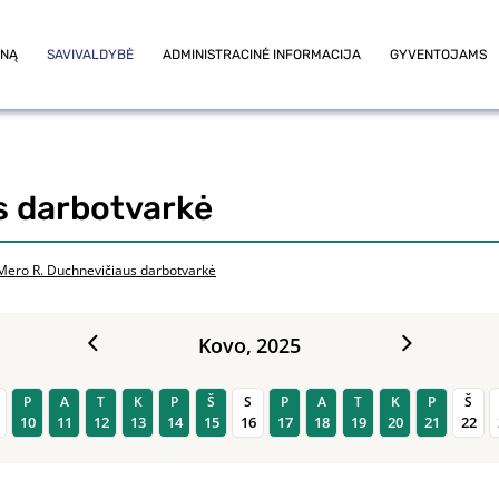
ONĄ
SAVIVALDYBĖ
ADMINISTRACINĖ INFORMACIJA
GYVENTOJAMS
s darbotvarkė
Mero R. Duchnevičiaus darbotvarkė
Kovo,
2025
P
A
T
K
P
Š
S
P
A
T
K
P
Š
10
11
12
13
14
15
16
17
18
19
20
21
22