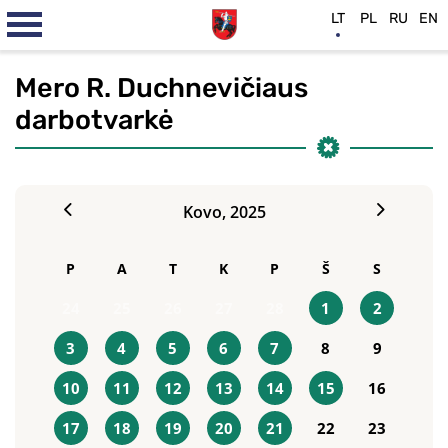
LT
PL
RU
EN
Mero R. Duchnevičiaus
darbotvarkė
Kovo,
2025
P
A
T
K
P
Š
S
24
25
26
27
28
1
2
3
4
5
6
7
8
9
10
11
12
13
14
15
16
17
18
19
20
21
22
23