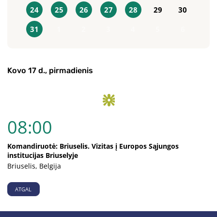
24
25
26
27
28
29
30
31
1
2
3
4
5
6
Kovo 17 d., pirmadienis
08:00
Komandiruotė: Briuselis. Vizitas į Europos Sąjungos
institucijas Briuselyje
Briuselis, Belgija
ATGAL