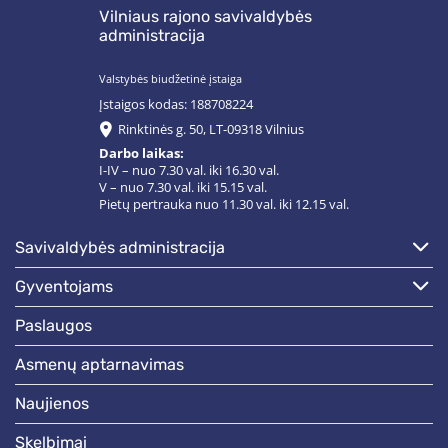
Vilniaus rajono savivaldybės
administracija
Valstybės biudžetinė įstaiga
Įstaigos kodas: 188708224
Rinktinės g. 50, LT-09318 Vilnius
Darbo laikas:
I-IV – nuo 7.30 val. iki 16.30 val.
V – nuo 7.30 val. iki 15.15 val.
Pietų pertrauka nuo 11.30 val. iki 12.15 val.
savivaldybės administracija
gyventojams
paslaugos
asmenų aptarnavimas
naujienos
skelbimai