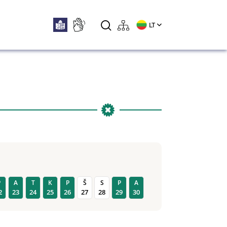
LT
P
A
T
K
P
Š
S
P
A
2
23
24
25
26
27
28
29
30