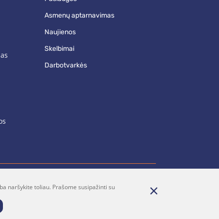
asmenų aptarnavimas
naujienos
skelbimai
mas
darbotvarkės
os
ba naršykite toliau. Prašome susipažinti su
renumerata
Parašykite mums