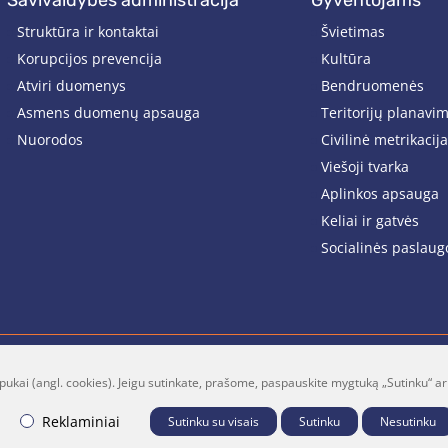
savivaldybės administracija
gyventojams
Struktūra ir kontaktai
Švietimas
Korupcijos prevencija
Kultūra
Atviri duomenys
Bendruomenės
Asmens duomenų apsauga
Teritorijų planavi
Nuorodos
Civilinė metrikacija
Viešoji tvarka
Aplinkos apsauga
Keliai ir gatvės
Socialinės paslaug
pukai (angl. cookies). Jeigu sutinkate, prašome, paspauskite mygtuką „Sutinku“ ar
lt
Facebook
Youtube
P
Reklaminiai
Sutinku su visais
Sutinku
Nesutinku