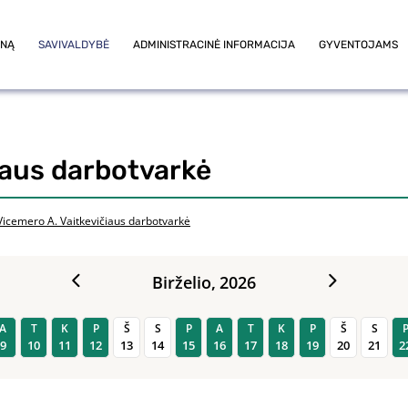
ONĄ
SAVIVALDYBĖ
ADMINISTRACINĖ INFORMACIJA
GYVENTOJAMS
iaus darbotvarkė
Vicemero A. Vaitkevičiaus darbotvarkė
Birželio,
2026
A
T
K
P
Š
S
P
A
T
K
P
Š
S
9
10
11
12
13
14
15
16
17
18
19
20
21
2