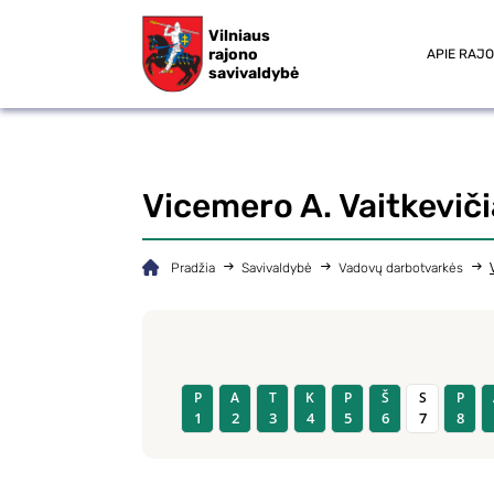
Vilniaus
rajono
APIE RAJ
savivaldybė
Vicemero A. Vaitkevič
Pradžia
Savivaldybė
Vadovų darbotvarkės
P
A
T
K
P
Š
S
P
1
2
3
4
5
6
7
8