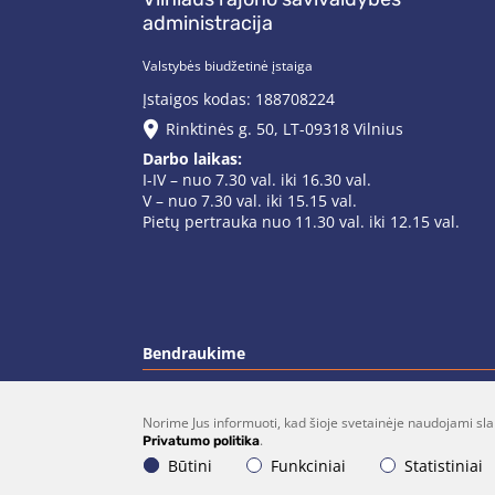
administracija
Valstybės biudžetinė įstaiga
Įstaigos kodas: 188708224
Rinktinės g. 50, LT-09318 Vilnius
Darbo laikas:
I-IV – nuo 7.30 val. iki 16.30 val.
V – nuo 7.30 val. iki 15.15 val.
Pietų pertrauka nuo 11.30 val. iki 12.15 val.
Bendraukime
Norime Jus informuoti, kad šioje svetainėje naudojami sla
(0 5)  275 1990
vrsa@vrsa.
.
Privatumo politika
Būtini
Funkciniai
Statistiniai