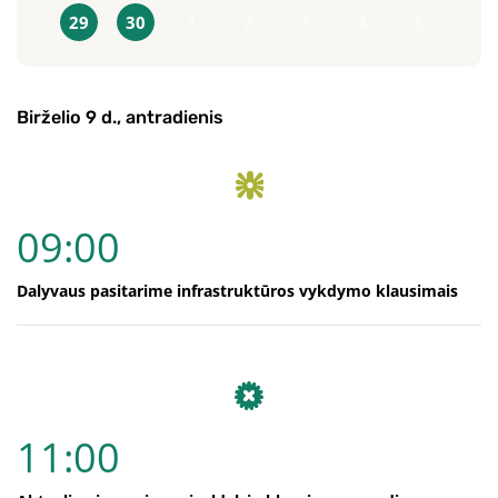
29
30
1
2
3
4
5
Birželio 9 d., antradienis
09:00
Dalyvaus pasitarime infrastruktūros vykdymo klausimais
11:00