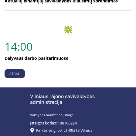
Aktualių einamųjų savivaldybės klausimų sprendimas
14:00
Dalyvaus darbo pasitarimuose
ATGAL
Vilniaus rajono savivaldybės
administracija
Valstybės biudžetinė įstaiga
Įstaigos kodas: 188708224
Rinktinės g. 50, LT-09318 Vilnius