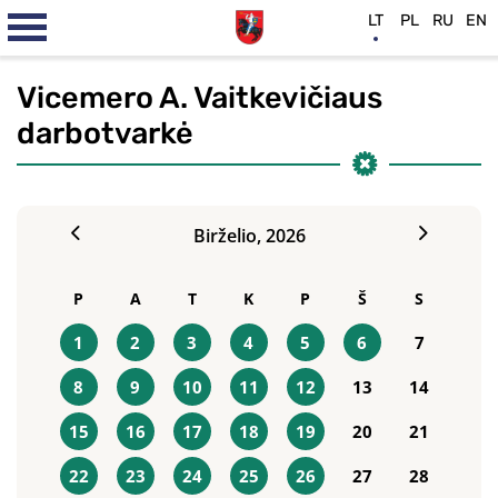
LT
PL
RU
EN
Vicemero A. Vaitkevičiaus
darbotvarkė
Birželio,
2026
P
A
T
K
P
Š
S
1
2
3
4
5
6
7
8
9
10
11
12
13
14
15
16
17
18
19
20
21
22
23
24
25
26
27
28