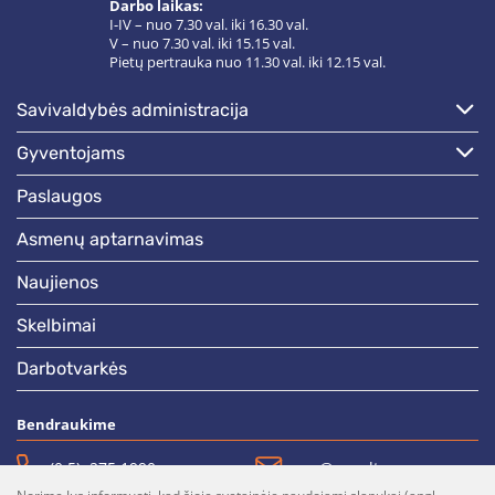
Darbo laikas:
I-IV – nuo 7.30 val. iki 16.30 val.
V – nuo 7.30 val. iki 15.15 val.
Pietų pertrauka nuo 11.30 val. iki 12.15 val.
savivaldybės administracija
gyventojams
paslaugos
asmenų aptarnavimas
naujienos
skelbimai
darbotvarkės
Bendraukime
(0 5)  275 1990
vrsa@vrsa.lt