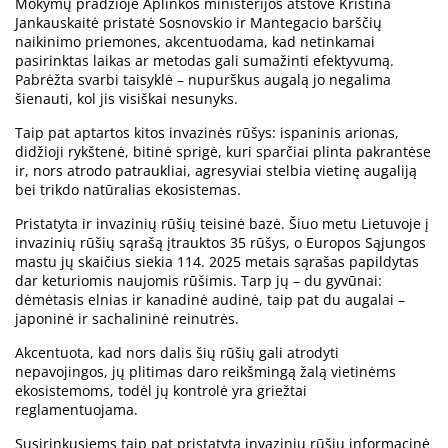
Mokymų pradžioje Aplinkos ministerijos atstovė Kristina
Jankauskaitė pristatė Sosnovskio ir Mantegacio barščių
naikinimo priemones, akcentuodama, kad netinkamai
pasirinktas laikas ar metodas gali sumažinti efektyvumą.
Pabrėžta svarbi taisyklė – nupurškus augalą jo negalima
šienauti, kol jis visiškai nesunyks.
Taip pat aptartos kitos invazinės rūšys: ispaninis arionas,
didžioji rykštenė, bitinė sprigė, kuri sparčiai plinta pakrantėse
ir, nors atrodo patraukliai, agresyviai stelbia vietinę augaliją
bei trikdo natūralias ekosistemas.
Pristatyta ir invazinių rūšių teisinė bazė. Šiuo metu Lietuvoje į
invazinių rūšių sąrašą įtrauktos 35 rūšys, o Europos Sąjungos
mastu jų skaičius siekia 114. 2025 metais sąrašas papildytas
dar keturiomis naujomis rūšimis. Tarp jų – du gyvūnai:
dėmėtasis elnias ir kanadinė audinė, taip pat du augalai –
japoninė ir sachalininė reinutrės.
Akcentuota, kad nors dalis šių rūšių gali atrodyti
nepavojingos, jų plitimas daro reikšmingą žalą vietinėms
ekosistemoms, todėl jų kontrolė yra griežtai
reglamentuojama.
Susirinkusiems taip pat pristatyta invazinių rūšių informacinė