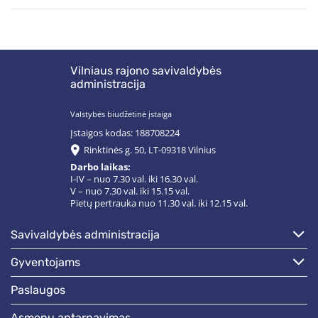
Vilniaus rajono savivaldybės
administracija
Valstybės biudžetinė įstaiga
Įstaigos kodas: 188708224
Rinktinės g. 50, LT-09318 Vilnius
Darbo laikas:
I-IV – nuo 7.30 val. iki 16.30 val.
V – nuo 7.30 val. iki 15.15 val.
Pietų pertrauka nuo 11.30 val. iki 12.15 val.
savivaldybės administracija
gyventojams
paslaugos
asmenų aptarnavimas