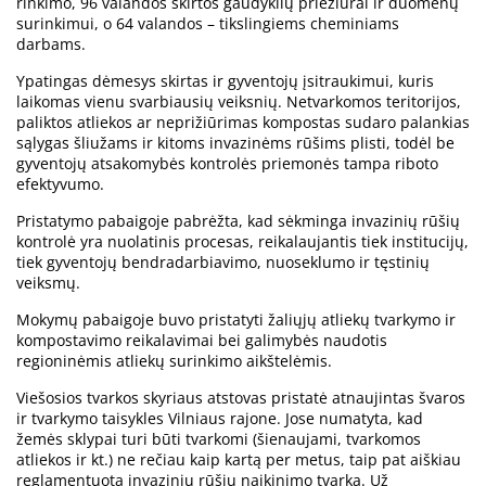
rinkimo, 96 valandos skirtos gaudyklių priežiūrai ir duomenų
surinkimui, o 64 valandos – tikslingiems cheminiams
darbams.
Ypatingas dėmesys skirtas ir gyventojų įsitraukimui, kuris
laikomas vienu svarbiausių veiksnių. Netvarkomos teritorijos,
paliktos atliekos ar neprižiūrimas kompostas sudaro palankias
sąlygas šliužams ir kitoms invazinėms rūšims plisti, todėl be
gyventojų atsakomybės kontrolės priemonės tampa riboto
efektyvumo.
Pristatymo pabaigoje pabrėžta, kad sėkminga invazinių rūšių
kontrolė yra nuolatinis procesas, reikalaujantis tiek institucijų,
tiek gyventojų bendradarbiavimo, nuoseklumo ir tęstinių
veiksmų.
Mokymų pabaigoje buvo pristatyti žaliųjų atliekų tvarkymo ir
kompostavimo reikalavimai bei galimybės naudotis
regioninėmis atliekų surinkimo aikštelėmis.
Viešosios tvarkos skyriaus atstovas pristatė atnaujintas švaros
ir tvarkymo taisykles Vilniaus rajone. Jose numatyta, kad
žemės sklypai turi būti tvarkomi (šienaujami, tvarkomos
atliekos ir kt.) ne rečiau kaip kartą per metus, taip pat aiškiau
reglamentuota invazinių rūšių naikinimo tvarka. Už