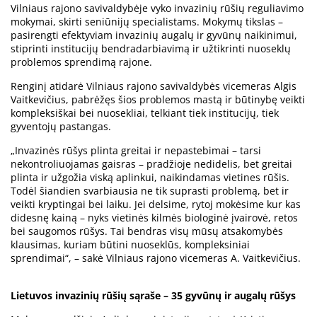
Vilniaus rajono savivaldybėje vyko invazinių rūšių reguliavimo
mokymai, skirti seniūnijų specialistams. Mokymų tikslas –
pasirengti efektyviam invazinių augalų ir gyvūnų naikinimui,
stiprinti institucijų bendradarbiavimą ir užtikrinti nuoseklų
problemos sprendimą rajone.
Renginį atidarė Vilniaus rajono savivaldybės vicemeras Algis
Vaitkevičius, pabrėžęs šios problemos mastą ir būtinybę veikti
kompleksiškai bei nuosekliai, telkiant tiek institucijų, tiek
gyventojų pastangas.
„Invazinės rūšys plinta greitai ir nepastebimai – tarsi
nekontroliuojamas gaisras – pradžioje nedidelis, bet greitai
plinta ir užgožia viską aplinkui, naikindamas vietines rūšis.
Todėl šiandien svarbiausia ne tik suprasti problemą, bet ir
veikti kryptingai bei laiku. Jei delsime, rytoj mokėsime kur kas
didesnę kainą – nyks vietinės kilmės biologinė įvairovė, retos
bei saugomos rūšys. Tai bendras visų mūsų atsakomybės
klausimas, kuriam būtini nuoseklūs, kompleksiniai
sprendimai“, – sakė Vilniaus rajono vicemeras A. Vaitkevičius.
Lietuvos invazinių rūšių sąraše – 35 gyvūnų ir augalų rūšys