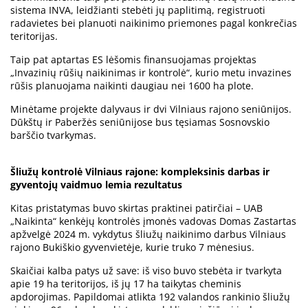
sistema INVA, leidžianti stebėti jų paplitimą, registruoti
radavietes bei planuoti naikinimo priemones pagal konkrečias
teritorijas.
Taip pat aptartas ES lėšomis finansuojamas projektas
„Invazinių rūšių naikinimas ir kontrolė“, kurio metu invazines
rūšis planuojama naikinti daugiau nei 1600 ha plote.
Minėtame projekte dalyvaus ir dvi Vilniaus rajono seniūnijos.
Dūkštų ir Paberžės seniūnijose bus tęsiamas Sosnovskio
barščio tvarkymas.
Šliužų kontrolė Vilniaus rajone: kompleksinis darbas ir
gyventojų vaidmuo lemia rezultatus
Kitas pristatymas buvo skirtas praktinei patirčiai – UAB
„Naikinta“ kenkėjų kontrolės įmonės vadovas Domas Zastartas
apžvelgė 2024 m. vykdytus šliužų naikinimo darbus Vilniaus
rajono Bukiškio gyvenvietėje, kurie truko 7 mėnesius.
Skaičiai kalba patys už save: iš viso buvo stebėta ir tvarkyta
apie 19 ha teritorijos, iš jų 17 ha taikytas cheminis
apdorojimas. Papildomai atlikta 192 valandos rankinio šliužų