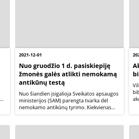
2021-12-01
20
Nuo gruodžio 1 d. pasiskiepiję
Ak
žmonės galės atlikti nemokamą
bi
antikūnų testą
Vi
bi
Nuo šiandien įsigalioja Sveikatos apsaugos
ų,
ak
ministerijos (SAM) parengta tvarka dėl
eg
nemokamo antikūnų tyrimo. Kiekvienas
pa
pagal pilną vakcinacijos schemą
įv
pasiskiepijęs šalies gyventojas galės
nemokamai išstirti dėl antikūnų.
Nevakcinuotiems asmenims...