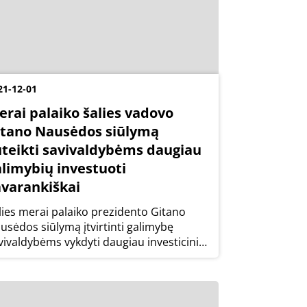
21-12-01
erai palaiko šalies vadovo
itano Nausėdos siūlymą
uteikti savivaldybėms daugiau
alimybių investuoti
avarankiškai
lies merai palaiko prezidento Gitano
usėdos siūlymą įtvirtinti galimybę
vivaldybėms vykdyti daugiau investicinių
ojektų, kuriais būtų gerinama viešųjų
slaugų kokybė gyventojams klimato
itos ir skaitmenizacijos srityse.