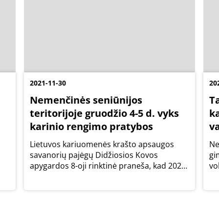
2021-11-30
20
Nemenčinės seniūnijos
T
ų
teritorijoje gruodžio 4-5 d. vyks
k
karinio rengimo pratybos
va
Lietuvos kariuomenės krašto apsaugos
Ne
savanorių pajėgų Didžiosios Kovos
gi
apygardos 8-oji rinktinė praneša, kad 2021
vo
m. gruodžio 4-5 d. Nemenčinės seniūnijos
mo
teritorijoje vyks Didžiosios Kovos
apygardos 8-osios rinktinės 803 pėstininkų
kuopos karinio...