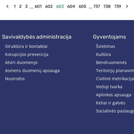
...
...
1
2
3
601
602
603
604
605
737
738
739
savivaldybės administracija
gyventojams
Struktūra ir kontaktai
Švietimas
Korupcijos prevencija
Kultūra
Atviri duomenys
Bendruomenės
Asmens duomenų apsauga
Teritorijų planavi
Nuorodos
Civilinė metrikacija
Viešoji tvarka
Aplinkos apsauga
Keliai ir gatvės
Socialinės paslaug