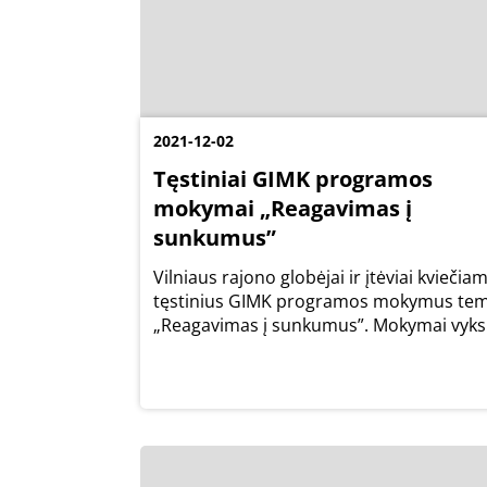
2021-12-02
Tęstiniai GIMK programos
mokymai „Reagavimas į
sunkumus”
Vilniaus rajono globėjai ir įtėviai kviečiami
tęstinius GIMK programos mokymus te
„Reagavimas į sunkumus”. Mokymai vyks
gruodžio 10 d. (penktadienį) 15.00 val.
(nuotoliniu būdu).