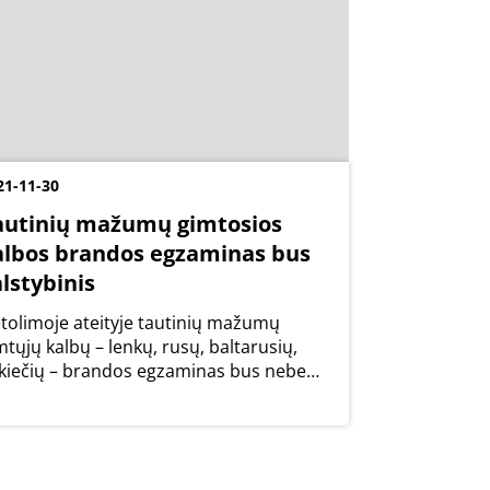
21-11-30
autinių mažumų gimtosios
albos brandos egzaminas bus
lstybinis
tolimoje ateityje tautinių mažumų
mtųjų kalbų – lenkų, rusų, baltarusių,
kiečių – brandos egzaminas bus nebe
kyklinis, o valstybinis.