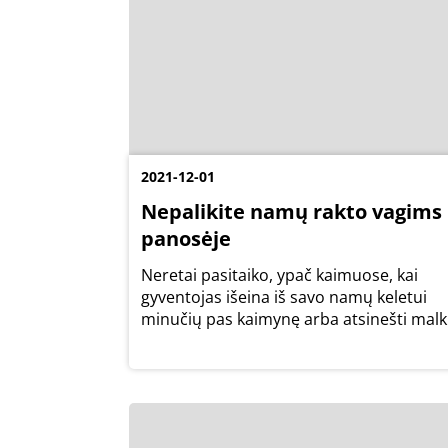
2021-12-01
Nepalikite namų rakto vagims
panosėje
Neretai pasitaiko, ypač kaimuose, kai
gyventojas išeina iš savo namų keletui
minučių pas kaimynę arba atsinešti malk
pašerti gyvulių ir nerakina durų arba
užrakina, bet raktą palieka po durų
kilimėliu.