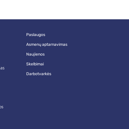
paslaugos
asmenų aptarnavimas
naujienos
skelbimai
mas
darbotvarkės
os