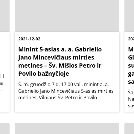
2021-12-02
20
Minint 5-asias a. a. Gabrielio
M
Jano Mincevičiaus mirties
G
metines – Šv. Mišios Petro ir
s
Povilo bažnyčioje
g
 į
s
ma
Š. m. gruodžio 7 d. 17.00 val., minint a. a.
Gabrielio Jano Mincevičiaus 5-asias mirties
Ša
metines, Vilniaus Šv. Petro ir Povilo
Na
bažnyčioje bus aukojamos Šv. Mišios.
sa
pr
pa
ka