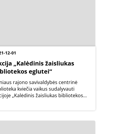
21-12-01
cija „Kalėdinis žaisliukas
bliotekos eglutei“
lniaus rajono savivaldybės centrinė
blioteka kviečia vaikus sudalyvauti
cijoje „Kalėdinis žaisliukas bibliotekos
lutei“ – pagaminti ant šventinės eglutės
kabinamą kalėdinį žaisliuką. Laukiami
airiomis technikomis pagaminti darbeliai.