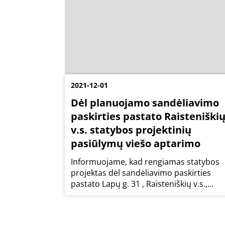
2021-12-01
Dėl planuojamo sandėliavimo
paskirties pastato Raisteniški
v.s. statybos projektinių
pasiūlymų viešo aptarimo
Informuojame, kad rengiamas statybos
projektas dėl sandėliavimo paskirties
pastato Lapų g. 31 , Raisteniškių v.s.,
Avižienių sen., Vilniaus r. sav. Statinio
naudojimo paskirtis: sandėliavimo.