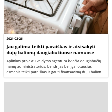
2021-02-26
Jau galima teikti paraiškas ir atsisakyti
dujų balionų daugiabučiuose namuose
Aplinkos projektų valdymo agentūra kviečia daugiabučių
namų administratorius, bendrijas bei įgaliotuosius
asmenis teikti paraiškas ir gauti finansavimą dujų balionų
daugiabučiuose namuose keitimui alternatyviais energijos
šaltiniais – elektra arba...