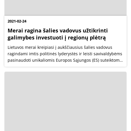
2021-02-24
Merai ragina šalies vadovus užtikrinti
galimybes investuoti į regionų plėtrą
Lietuvos merai kreipiasi į aukščiausius šalies vadovus
ragindami imtis politinės lyderystės ir leisti savivaldybėms
pasinaudoti unikaliomis Europos Sąjungos (ES) suteiktomis
galimybėmis investuoti į ekonomikos gaivinimą, regioninės
atskirties...