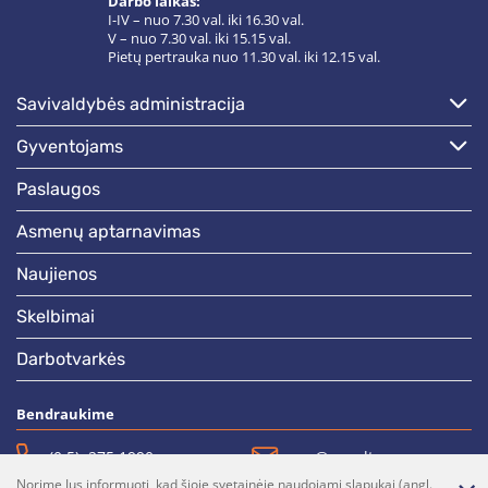
Darbo laikas:
I-IV – nuo 7.30 val. iki 16.30 val.
V – nuo 7.30 val. iki 15.15 val.
Pietų pertrauka nuo 11.30 val. iki 12.15 val.
savivaldybės administracija
gyventojams
paslaugos
asmenų aptarnavimas
naujienos
skelbimai
darbotvarkės
Bendraukime
(0 5)  275 1990
vrsa@vrsa.lt
Norime Jus informuoti, kad šioje svetainėje naudojami slapukai (angl.