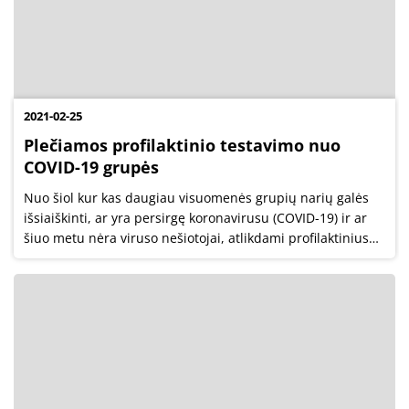
2021-02-25
Plečiamos profilaktinio testavimo nuo
COVID-19 grupės
Nuo šiol kur kas daugiau visuomenės grupių narių galės
išsiaiškinti, ar yra persirgę koronavirusu (COVID-19) ir ar
šiuo metu nėra viruso nešiotojai, atlikdami profilaktinius
tyrimus. Visoje šalyje profilaktinis testavimas valstybės ir
atskirų...