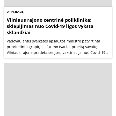
2021-02-24
Vilniaus rajono centrinė poliklinika:
skiepijimas nuo Covid-19 ligos vyksta
sklandžiai
Vadovaujantis sveikatos apsaugos ministro patvirtinta
prioritetinių grupių eiliškumo tvarka, praeitą savaitę
Vilniaus rajone pradėta senjorų vakcinacija nuo Covid-19
ligos. Kaip ir numatyta, skiepyti pradėta nuo pačių
vyriausiųjų Vilniaus rajono...