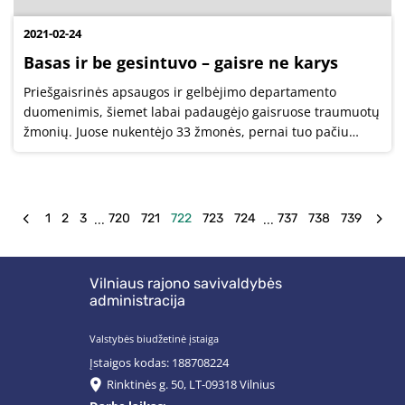
2021-02-24
Basas ir be gesintuvo – gaisre ne karys
Priešgaisrinės apsaugos ir gelbėjimo departamento
duomenimis, šiemet labai padaugėjo gaisruose traumuotų
žmonių. Juose nukentėjo 33 žmonės, pernai tuo pačiu
metu tokių asmenų buvo 23. Vien pastarąjį savaitgalį per 3
dienas gaisruose buvo traumuoti...
...
...
1
2
3
720
721
722
723
724
737
738
739
Vilniaus rajono savivaldybės
administracija
Valstybės biudžetinė įstaiga
Įstaigos kodas: 188708224
Rinktinės g. 50, LT-09318 Vilnius