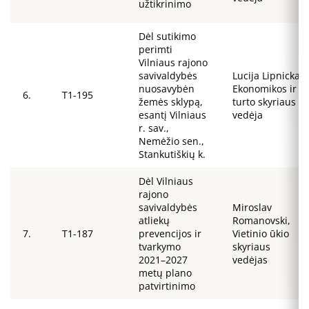
užtikrinimo
Dėl sutikimo
perimti
Vilniaus rajono
savivaldybės
Lucija Lipnicka,
nuosavybėn
Ekonomikos ir
6.
T1-195
žemės sklypą,
turto skyriaus
esantį Vilniaus
vedėja
r. sav.,
Nemėžio sen.,
Stankutiškių k.
Dėl Vilniaus
rajono
savivaldybės
Miroslav
atliekų
Romanovski,
7.
T1-187
prevencijos ir
Vietinio ūkio
tvarkymo
skyriaus
2021–2027
vedėjas
metų plano
patvirtinimo