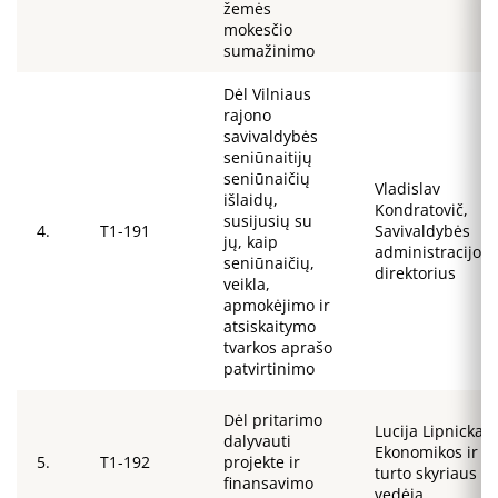
žemės
mokesčio
sumažinimo
Dėl Vilniaus
rajono
savivaldybės
seniūnaitijų
seniūnaičių
Vladislav
išlaidų,
Kondratovič,
susijusių su
4.
T1-191
Savivaldybės
jų, kaip
administracijos
seniūnaičių,
direktorius
veikla,
apmokėjimo ir
atsiskaitymo
tvarkos aprašo
patvirtinimo
Dėl pritarimo
Lucija Lipnicka,
dalyvauti
Ekonomikos ir
5.
T1-192
projekte ir
turto skyriaus
finansavimo
vedėja