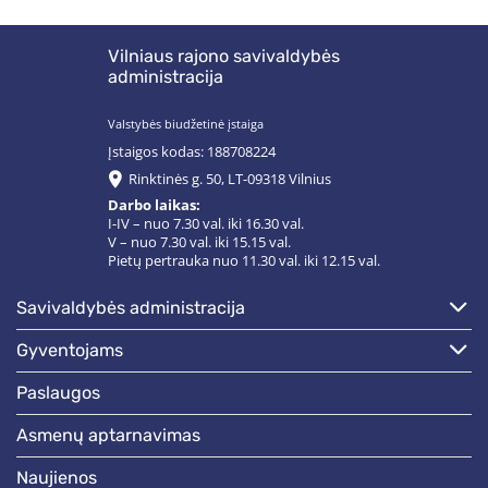
Vilniaus rajono savivaldybės
administracija
Valstybės biudžetinė įstaiga
Įstaigos kodas: 188708224
Rinktinės g. 50, LT-09318 Vilnius
Darbo laikas:
I-IV – nuo 7.30 val. iki 16.30 val.
V – nuo 7.30 val. iki 15.15 val.
Pietų pertrauka nuo 11.30 val. iki 12.15 val.
savivaldybės administracija
gyventojams
paslaugos
asmenų aptarnavimas
naujienos