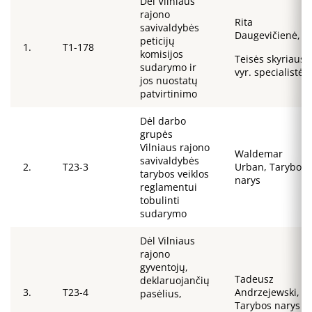
Dėl Vilniaus
rajono
Rita
savivaldybės
Daugevičienė,
peticijų
1.
T1-178
komisijos
Teisės skyriaus
sudarymo ir
vyr. specialistė
jos nuostatų
patvirtinimo
Dėl darbo
grupės
Vilniaus rajono
Waldemar
savivaldybės
2.
T23-3
Urban, Tarybos
tarybos veiklos
narys
reglamentui
tobulinti
sudarymo
Dėl Vilniaus
rajono
gyventojų,
Tadeusz
deklaruojančių
3.
T23-4
Andrzejewski,
pasėlius,
Tarybos narys