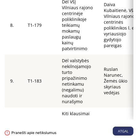
Dėl VšĮ
Daiva
Vilniaus rajono
Kubaitienė, VšĮ
centrinėje
Vilniaus rajono
poliklinikoje
centrinės
8.
T1-179
teikiamų
poliklinikos l. e.
mokamų
vyriausiojo
paslaugų
gydytojo
kainų
pareigas
patvirtinimo
Dėl valstybės
nekilnojamojo
Ruslan
turto
Narunec,
pripažinimo
9.
T1-183
Žemės ūkio
netinkamu
skyriaus
(negalimu)
vedėjas
naudoti ir
nurašymo
Kiti klausimai
ATGAL
Pranešti apie netikslumus