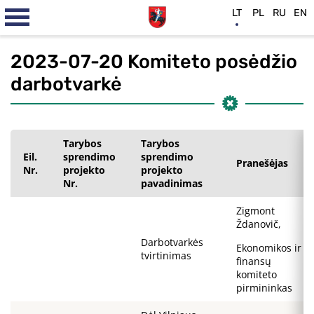
LT
PL
RU
EN
2023-07-20 Komiteto posėdžio
darbotvarkė
Tarybos
Tarybos
Eil.
sprendimo
sprendimo
Pranešėjas
Nr.
projekto
projekto
Nr.
pavadinimas
Zigmont
Ždanovič,
Darbotvarkės
Ekonomikos ir
tvirtinimas
finansų
komiteto
pirmininkas