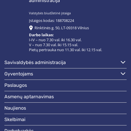
administracija
Valstybės biudžetinė įstaiga
Įstaigos kodas: 188708224
Rinktinės g. 50, LT-09318 Vilnius
Darbo laikas:
I-IV – nuo 7.30 val. iki 16.30 val.
V – nuo 7.30 val. iki 15.15 val.
Pietų pertrauka nuo 11.30 val. iki 12.15 val.
savivaldybės administracija
gyventojams
paslaugos
asmenų aptarnavimas
naujienos
skelbimai
darbotvarkės