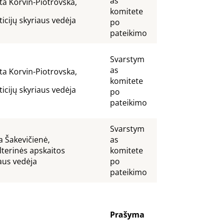
as
a Korvin-Piotrovska,
komitete
ticijų skyriaus vedėja
po
pateikimo
Svarstym
as
a Korvin-Piotrovska,
komitete
ticijų skyriaus vedėja
po
pateikimo
Svarstym
a Šakevičienė,
as
terinės apskaitos
komitete
aus vedėja
po
pateikimo
Prašyma