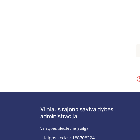
Vilniaus rajono savivaldybės
administracija
Valstybės biudžetinė įstaiga
Įstaigos kodas: 188708224