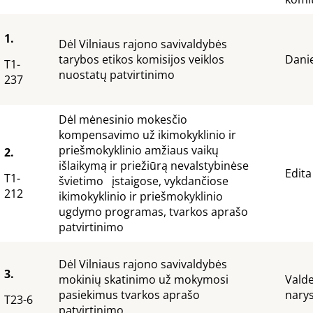
1.
Dėl Vilniaus rajono savivaldybės
tarybos etikos komisijos veiklos
Danie
T1-
nuostatų patvirtinimo
237
Dėl mėnesinio mokesčio
kompensavimo už ikimokyklinio ir
priešmokyklinio amžiaus vaikų
2.
išlaikymą ir priežiūrą nevalstybinėse
Edita
T1-
švietimo įstaigose, vykdančiose
212
ikimokyklinio ir priešmokyklinio
ugdymo programas, tvarkos aprašo
patvirtinimo
Dėl Vilniaus rajono savivaldybės
3.
mokinių skatinimo už mokymosi
Vald
pasiekimus tvarkos aprašo
nary
T23-6
patvirtinimo