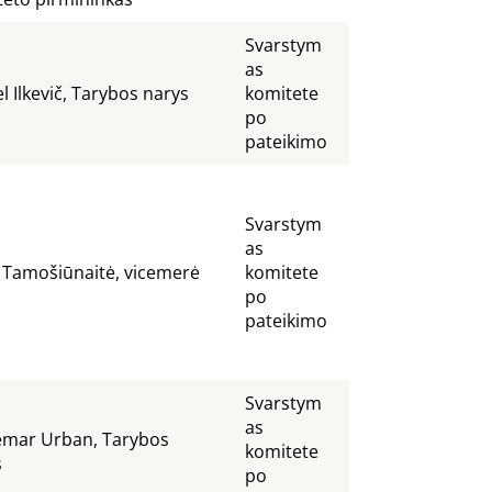
Svarstym
as
l Ilkevič, Tarybos narys
komitete
po
pateikimo
Svarstym
as
 Tamošiūnaitė, vicemerė
komitete
po
pateikimo
Svarstym
as
emar Urban, Tarybos
komitete
s
po