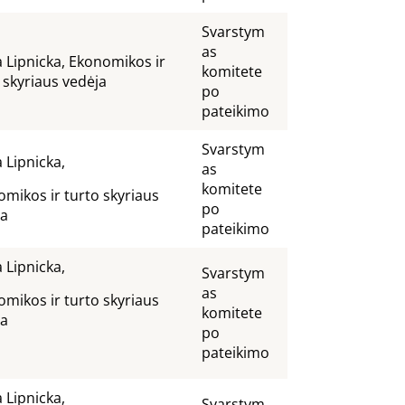
Svarstym
as
a Lipnicka, Ekonomikos ir
komitete
 skyriaus vedėja
po
pateikimo
Svarstym
a Lipnicka,
as
komitete
mikos ir turto skyriaus
po
ja
pateikimo
a Lipnicka,
Svarstym
as
mikos ir turto skyriaus
komitete
dėja
po
pateikimo
a Lipnicka,
Svarstym