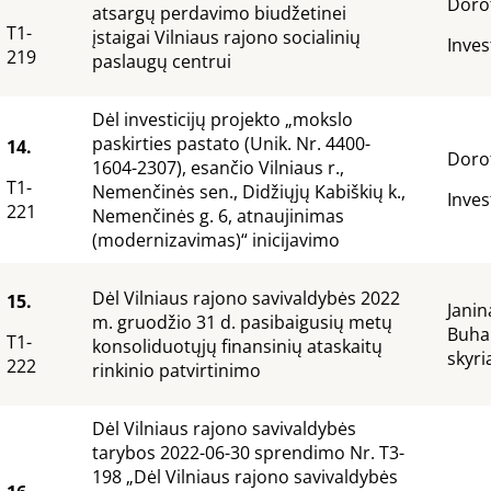
Dorot
atsargų perdavimo biudžetinei
T1-
įstaigai Vilniaus rajono socialinių
Inves
219
paslaugų centrui
Dėl investicijų projekto „mokslo
paskirties pastato (Unik. Nr. 4400-
14.
Dorot
1604-2307), esančio Vilniaus r.,
T1-
Nemenčinės sen., Didžiųjų Kabiškių k.,
Inves
221
Nemenčinės g. 6, atnaujinimas
(modernizavimas)“ inicijavimo
Dėl Vilniaus rajono savivaldybės 2022
15.
Janin
m. gruodžio 31 d. pasibaigusių metų
Buhal
T1-
konsoliduotųjų finansinių ataskaitų
skyri
222
rinkinio patvirtinimo
Dėl Vilniaus rajono savivaldybės
tarybos 2022-06-30 sprendimo Nr. T3-
198 „Dėl Vilniaus rajono savivaldybės