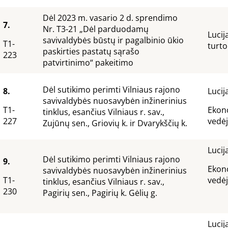
Dėl 2023 m. vasario 2 d. sprendimo
7.
Nr. T3-21 „Dėl parduodamų
Lucij
savivaldybės būstų ir pagalbinio ūkio
T1-
turto
paskirties pastatų sąrašo
223
patvirtinimo“ pakeitimo
Dėl sutikimo perimti Vilniaus rajono
8.
Lucij
savivaldybės nuosavybėn inžinerinius
T1-
Ekono
tinklus, esančius Vilniaus r. sav.,
227
vedė
Zujūnų sen., Griovių k. ir Dvarykščių k.
Lucij
Dėl sutikimo perimti Vilniaus rajono
9.
Ekono
savivaldybės nuosavybėn inžinerinius
T1-
ve
tinklus, esančius Vilniaus r. sav.,
230
Pagirių sen., Pagirių k. Gėlių g.
Lucij