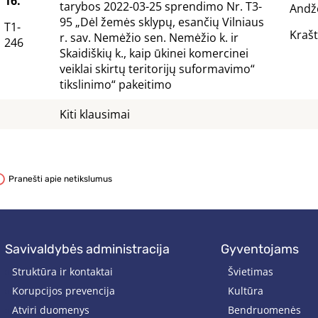
16.
tarybos 2022-03-25 sprendimo Nr. T3-
Andž
95 „Dėl žemės sklypų, esančių Vilniaus
T1-
Krašt
r. sav. Nemėžio sen. Nemėžio k. ir
246
Skaidiškių k., kaip ūkinei komercinei
veiklai skirtų teritorijų suformavimo“
tikslinimo“ pakeitimo
Kiti klausimai
Pranešti apie netikslumus
savivaldybės administracija
gyventojams
Struktūra ir kontaktai
Švietimas
Korupcijos prevencija
Kultūra
Atviri duomenys
Bendruomenės