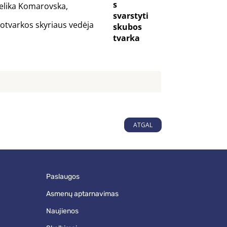
s
elika Komarovska,
svarstyti
otvarkos skyriaus vedėja
skubos
tvarka
ATGAL
paslaugos
asmenų aptarnavimas
naujienos