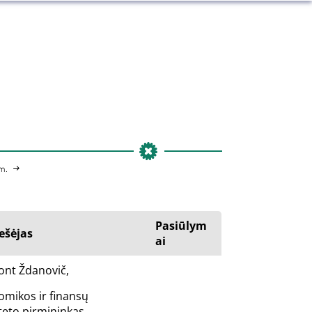
m.
Pasiūlym
ešėjas
ai
ont Ždanovič,
omikos ir finansų
teto pirmininkas