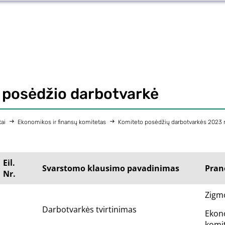
posėdžio darbotvarkė
ai
Ekonomikos ir finansų komitetas
Komiteto posėdžių darbotvarkės 2023 
Eil.
Svarstomo klausimo pavadinimas
Pran
Nr.
Zigm
Darbotvarkės tvirtinimas
Ekon
komi