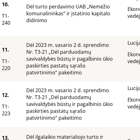
10.
Dėl turto perdavimo UAB „Nemėžio
Ekono
komunalininkas“ ir įstatinio kapitalo
T1-
ve
didinimo
240
Lucij
Dėl 2023 m. vasario 2 d. sprendimo
11.
Nr. T3-21 „Dėl parduodamų
Ekono
savivaldybės būstų ir pagalbinio ūkio
T1-
ve
paskirties pastatų sąrašo
220
patvirtinimo“ pakeitimo
Lucij
Dėl 2023 m. vasario 2 d. sprendimo
12.
Nr. T3-21 „Dėl parduodamų
Ekono
savivaldybės būstų ir pagalbinio ūkio
T1-
ve
paskirties pastatų sąrašo
223
patvirtinimo“ pakeitimo
Dėl ilgalaikio materialiojo turto ir
13.