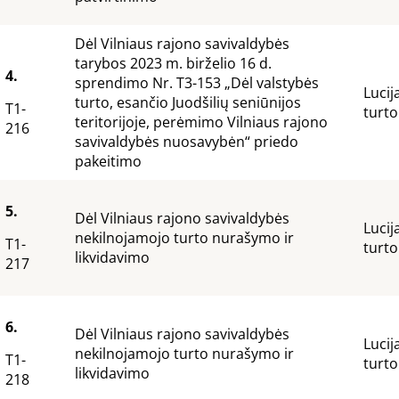
Dėl Vilniaus rajono savivaldybės
tarybos 2023 m. birželio 16 d.
4.
sprendimo Nr. T3-153 „Dėl valstybės
Lucij
turto, esančio Juodšilių seniūnijos
T1-
turto
teritorijoje, perėmimo Vilniaus rajono
216
savivaldybės nuosavybėn“ priedo
pakeitimo
5.
Dėl Vilniaus rajono savivaldybės
Lucij
nekilnojamojo turto nurašymo ir
T1-
turto
likvidavimo
217
6.
Dėl Vilniaus rajono savivaldybės
Lucij
nekilnojamojo turto nurašymo ir
T1-
turto
likvidavimo
218