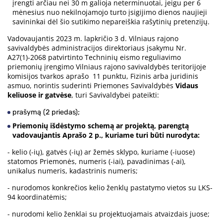
įrengti arčiau nei 30 m galioja neterminuotai, jeigu per 6
mėnesius nuo nekilnojamojo turto įsigijimo dienos naujieji
savininkai dėl šio sutikimo nepareiškia rašytinių pretenzijų.
Vadovaujantis 2023 m. lapkričio 3 d. Vilniaus rajono
savivaldybės administracijos direktoriaus įsakymu Nr.
A27(1)-2068 patvirtinto Techninių eismo reguliavimo
priemonių įrengimo Vilniaus rajono savivaldybės teritorijoje
komisijos tvarkos aprašo 11 punktu, Fizinis arba juridinis
asmuo, norintis suderinti Priemones Savivaldybės
Vidaus
keliuose ir gatvėse
, turi Savivaldybei pateikti:
prašymą (2 priedas);
Priemonių išdėstymo schemą ar projektą, parengtą
vadovaujantis Aprašo 2 p., kuriame turi būti nurodyta:
- kelio (-ių), gatvės (-ių) ar žemės sklypo, kuriame (-iuose)
statomos Priemonės, numeris (-iai), pavadinimas (-ai),
unikalus numeris, kadastrinis numeris;
- nurodomos konkrečios kelio ženklų pastatymo vietos su LKS-
94 koordinatėmis;
- nurodomi kelio ženklai su projektuojamais atvaizdais juose;