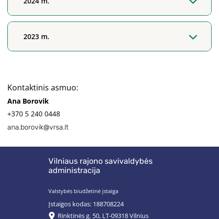
2024 m.
2023 m.
Kontaktinis asmuo:
Ana Borovik
+370 5 240 0448
ana.borovik@vrsa.lt
Vilniaus rajono savivaldybės
administracija
Valstybės biudžetinė įstaiga
Įstaigos kodas: 188708224
Rinktinės g. 50, LT-09318 Vilnius