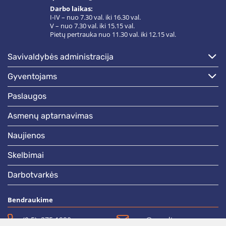
Darbo laikas:
I-IV – nuo 7.30 val. iki 16.30 val.
V – nuo 7.30 val. iki 15.15 val.
Pietų pertrauka nuo 11.30 val. iki 12.15 val.
savivaldybės administracija
gyventojams
paslaugos
asmenų aptarnavimas
naujienos
skelbimai
darbotvarkės
Bendraukime
(0 5)  275 1990
vrsa@vrsa.lt