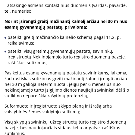
- atsakingo asmens kontaktinius duomenis (vardas, pavardė,
tel. numeris);
Norint įsirengti greitį mažinantį kalnelį arčiau nei 30 m nuo
esamų gyvenamųjų pastatų, privaloma:
pateikti greitį mažinančio kalnelio schemą pagal 11.2. p.
reikalavimus;
pateikti visų gretimų gyvenamųjų pastatų savininkų,
įregistruotų Nekilnojamojo turto registro duomenų bazėje,
raštiškus sutikimus;
Pasikeitus esamų gyvenamųjų pastatų savininkams, laikoma,
kad raštiškas sutikimas greitį mažinantį kalnelį įrengti arčiau
nei 30 m galioja neterminuotai, jeigu per 6 mėnesius nuo
nekilnojamojo turto įsigijimo dienos naujieji savininkai dėl šio
sutikimo nepareiškia rašytinių pretenzijų;
Suformuoto ir įregistruoto sklypo planą ir išrašą arba
valstybinės žemės valdytojo sutikimą;
Visų sklypų savininkų, užregistruotų turto registro duomenų
bazėje, besinaudojančiais vidaus keliu ar gatve, raštiškus
sutikimus.