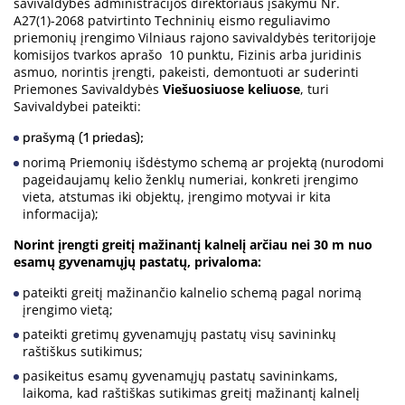
savivaldybės administracijos direktoriaus įsakymu Nr.
A27(1)-2068 patvirtinto Techninių eismo reguliavimo
priemonių įrengimo Vilniaus rajono savivaldybės teritorijoje
komisijos tvarkos aprašo 10 punktu, Fizinis arba juridinis
asmuo, norintis įrengti, pakeisti, demontuoti ar suderinti
Priemones Savivaldybės
Viešuosiuose keliuose
, turi
Savivaldybei pateikti:
prašymą (1 priedas);
norimą Priemonių išdėstymo schemą ar projektą (nurodomi
pageidaujamų kelio ženklų numeriai, konkreti įrengimo
vieta, atstumas iki objektų, įrengimo motyvai ir kita
informacija);
Norint įrengti greitį mažinantį kalnelį arčiau nei 30 m nuo
esamų gyvenamųjų pastatų, privaloma:
pateikti greitį mažinančio kalnelio schemą pagal norimą
įrengimo vietą;
pateikti gretimų gyvenamųjų pastatų visų savininkų
raštiškus sutikimus;
pasikeitus esamų gyvenamųjų pastatų savininkams,
laikoma, kad raštiškas sutikimas greitį mažinantį kalnelį