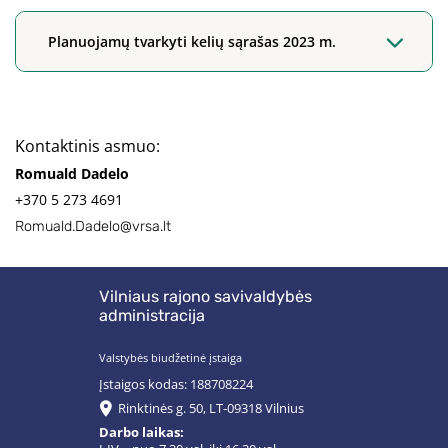
Planuojamų tvarkyti kelių sąrašas 2023 m.
Kontaktinis asmuo:
Romuald Dadelo
+370 5 273 4691
Romuald.Dadelo@vrsa.lt
Vilniaus rajono savivaldybės
administracija
Valstybės biudžetinė įstaiga
Įstaigos kodas: 188708224
Rinktinės g. 50, LT-09318 Vilnius
Darbo laikas: