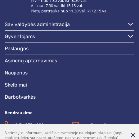
I-IV – nuo 7.30 val. iki 16.30 val.
V – nuo 7.30 val. iki 15.15 val.
Pietų pertrauka nuo 11.30 val. iki 12.15 val.
savivaldybės administracija
gyventojams
paslaugos
asmenų aptarnavimas
naujienos
skelbimai
darbotvarkės
Bendraukime
(0 5)  275 1990
vrsa@vrsa.lt
Norime Jus informuoti, kad šioje svetainėje naudojami slapukai (angl.
Facebook
Youtube
cookies). Jeigu sutinkate, prašome, paspauskite mygtuką „Sutinku“