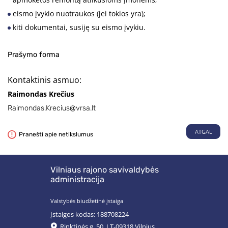
eismo įvykio nuotraukos (jei tokios yra);
kiti dokumentai, susiję su eismo įvykiu.
Prašymo forma
Kontaktinis asmuo:
Raimondas Krečius
Raimondas.Krecius@vrsa.lt
ATGAL
Pranešti apie netikslumus
Vilniaus rajono savivaldybės
administracija
Valstybės biudžetinė įstaiga
Įstaigos kodas: 188708224
Rinktinės g. 50, LT-09318 Vilnius