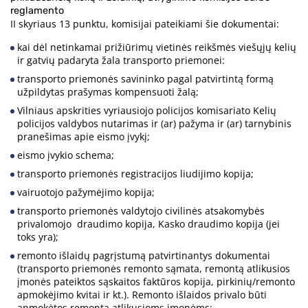
reglamento
II skyriaus 13 punktu, komisijai pateikiami šie dokumentai:
kai dėl netinkamai prižiūrimų vietinės reikšmės viešųjų kelių
ir gatvių padaryta žala transporto priemonei:
transporto priemonės savininko pagal patvirtintą formą
užpildytas prašymas kompensuoti žalą;
Vilniaus apskrities vyriausiojo policijos komisariato Kelių
policijos valdybos nutarimas ir (ar) pažyma ir (ar) tarnybinis
pranešimas apie eismo įvykį;
eismo įvykio schema;
transporto priemonės registracijos liudijimo kopija;
vairuotojo pažymėjimo kopija;
transporto priemonės valdytojo civilinės atsakomybės
privalomojo draudimo kopija, Kasko draudimo kopija (jei
toks yra);
remonto išlaidų pagrįstumą patvirtinantys dokumentai
(transporto priemonės remonto sąmata, remontą atlikusios
įmonės pateiktos sąskaitos faktūros kopija, pirkinių/remonto
apmokėjimo kvitai ir kt.). Remonto išlaidos privalo būti
apmokėtos remontą atlikusioms įmonėms;