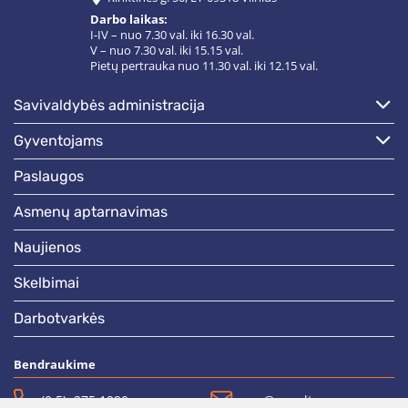
Darbo laikas:
I-IV – nuo 7.30 val. iki 16.30 val.
V – nuo 7.30 val. iki 15.15 val.
Pietų pertrauka nuo 11.30 val. iki 12.15 val.
savivaldybės administracija
gyventojams
paslaugos
asmenų aptarnavimas
naujienos
skelbimai
darbotvarkės
Bendraukime
(0 5)  275 1990
vrsa@vrsa.lt