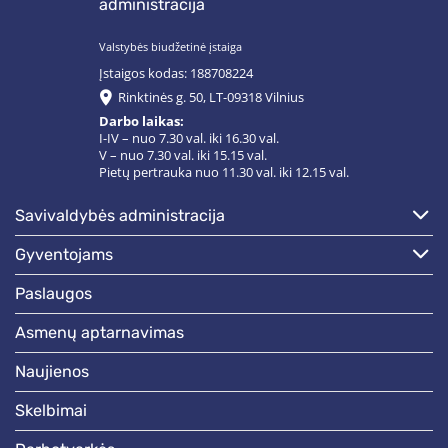
administracija
Valstybės biudžetinė įstaiga
Įstaigos kodas: 188708224
Rinktinės g. 50, LT-09318 Vilnius
Darbo laikas:
I-IV – nuo 7.30 val. iki 16.30 val.
V – nuo 7.30 val. iki 15.15 val.
Pietų pertrauka nuo 11.30 val. iki 12.15 val.
savivaldybės administracija
gyventojams
paslaugos
asmenų aptarnavimas
naujienos
skelbimai