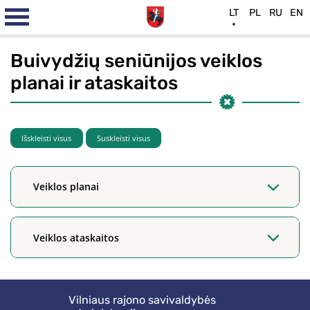
LT
PL
RU
EN
Buivydžių seniūnijos veiklos
planai ir ataskaitos
Išskleisti visus
Suskleisti visus
Veiklos planai
Veiklos ataskaitos
Vilniaus rajono savivaldybės