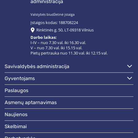
administracija
Valstybės biudžetinė įstaiga
Įstaigos kodas: 188708224
Rinktinės g. 50, LT-09318 Vilnius
Darbo laikas:
I-IV – nuo 7.30 val. iki 16.30 val.
V – nuo 7.30 val. iki 15.15 val.
Pietų pertrauka nuo 11.30 val. iki 12.15 val.
savivaldybės administracija
gyventojams
paslaugos
asmenų aptarnavimas
naujienos
skelbimai