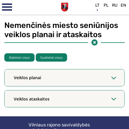
LT
PL
RU
EN
Nemenčinės miesto seniūnijos
veiklos planai ir ataskaitos
Išskleisti visus
Suskleisti visus
Veiklos planai
Veiklos ataskaitos
Vilniaus rajono savivaldybės